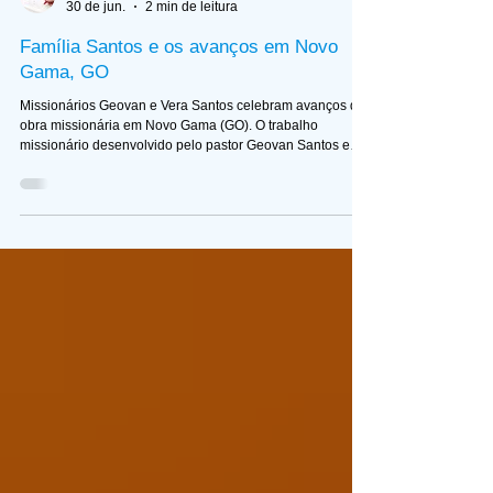
Edição JA
30 de jun.
2 min de leitura
Família Santos e os avanços em Novo
Gama, GO
Missionários Geovan e Vera Santos celebram avanços da
obra missionária em Novo Gama (GO). O trabalho
missionário desenvolvido pelo pastor Geovan Santos e
sua esposa, Vera Santos, em Novo Gama (GO), tem sido
marcado por importantes conquistas espirituais e pelo
fortalecimento da igreja local durante os meses de maio e
junho. O casal atua como missionário enviado pela
Comunhão Batista Bíblica Nacional (CBBN), dedicando-se
à evangelização, ao discipulado e ao crescimento da ob