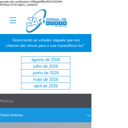
google-site-verification=AlGgplHlEwGIzCUG4Hr-
hF6Aq7S75CZjD2J_rZrN2Zo
"Anunciando as virtudes daquele que nos
chamou das trevas para a sua maravilhosa luz".
agosto de 2026
julho de 2026
junho de 2026
maio de 2026
abril de 2026
Notícias
Todas Notícias