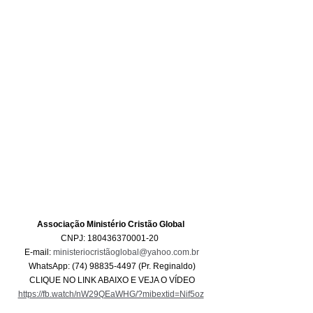
Associação Ministério Cristão Global 
CNPJ: 180436370001-20  
E-mail: 
ministeriocristãoglobal@yahoo.com.br
WhatsApp: (74) 98835-4497 (Pr. Reginaldo)
CLIQUE NO LINK ABAIXO E VEJA O VÍDEO
https://fb.watch/nW29QEaWHG/?mibextid=Nif5oz