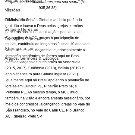
Gestão Eclesiástica
que mande trabalhadores para sua seara
” (Mt 
935,36,38).
Missões
Observatório
O Ministério Cristão Global manifesta profunda 
gratidão e louvor a Deus pelas igrejas e irmãos 
Seitas e Heresias
parceiros nas muitas realizações por causa do 
Evangelho. O MCG, graças à participação de 
Teologia & Prática
muitos, contribuiu ao longo dos últimos 10 anos em 
A Igreja e a Lei
várias frentes em Moçambique, principalmente a 
formação acadêmica de líderes aqui no Brasil, 
Artigos, Sermões & Esboços
além de viagens de curto prazo na Venezuela 
(2015, 2017), Colômbia (2018), Bolívia (2019) e 
apoio financeiro para Guiana Inglesa (2021). 
Igualmente aqui no Brasil apoiando a plantação de 
igrejas em Ouricuri PE, Ribeirão Preto SP, e 
Petrolina PE. Ao mesmo tempo, o MCG atuou, 
também, na visão e encorajamento missionário, por 
meio de congressos, alcançando igrejas no Vale do 
São Francisco, no Vale do Cariri CE, Rio Branco 
AC, Ribeirão Preto SP. 