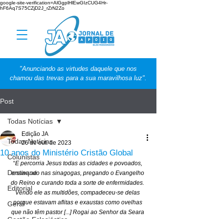
google-site-verification=AlGgplHlEwGIzCUG4Hr-
hF6Aq7S75CZjD2J_rZrN2Zo
"Anunciando as virtudes daquele que nos
chamou das trevas para a sua maravilhosa luz".
Post
Todas Notícias
Edição JA
Todas Notícias
26 de out. de 2023
10 anos do Ministério Cristão Global
Colunistas
“
E percorria Jesus todas as cidades e povoados, 
Destaque
ensinando nas sinagogas, pregando o Evangelho 
do Reino e curando toda a sorte de enfermidades. 
Editorial
Vendo ele as multidões, compadeceu-se delas 
porque estavam aflitas e exaustas como ovelhas 
Geral
que não têm pastor [...] Rogai ao Senhor da Seara 