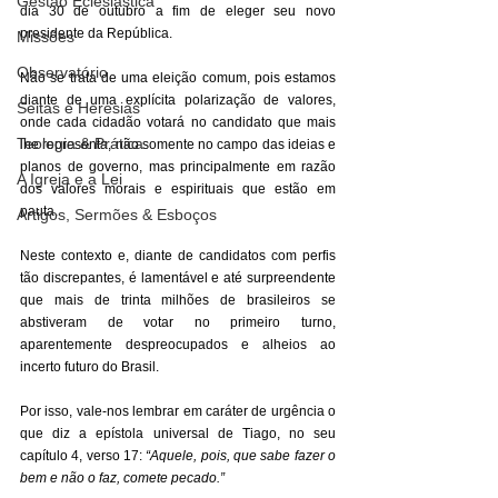
Gestão Eclesiástica
dia 30 de outubro a fim de eleger seu novo 
presidente da República. 
Missões
Observatório
Não se trata de uma eleição comum, pois estamos 
diante de uma explícita polarização de valores, 
Seitas e Heresias
onde cada cidadão votará no candidato que mais 
Teologia & Prática
lhe representa, não somente no campo das ideias e 
planos de governo, mas principalmente em razão 
A Igreja e a Lei
dos valores morais e espirituais que estão em 
pauta. 
Artigos, Sermões & Esboços
Neste contexto e, diante de candidatos com perfis 
tão discrepantes, é lamentável e até surpreendente 
que mais de trinta milhões de brasileiros se 
abstiveram de votar no primeiro turno, 
aparentemente despreocupados e alheios ao 
incerto futuro do Brasil. 
Por isso, vale-nos lembrar em caráter de urgência o 
que diz a epístola universal de Tiago, no seu 
capítulo 4, verso 17: 
“Aquele, pois, que sabe fazer o 
bem e não o faz, comete pecado.”