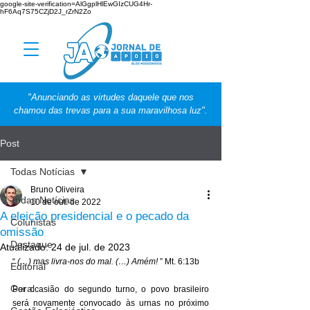
google-site-verification=AlGgplHlEwGIzCUG4Hr-
hF6Aq7S75CZjD2J_rZrN2Zo
"Anunciando as virtudes daquele que nos
chamou das trevas para a sua maravilhosa luz".
Post
Todas Notícias
Bruno Oliveira
Todas Notícias
10 de out. de 2022
A eleição presidencial e o pecado da
Colunistas
omissão
Destaque
Atualizado:
24 de jul. de 2023
“ 
(…) mas livra-nos do mal. (…) Amém!
 ” Mt. 6:13b 
Editorial
Geral
Por ocasião do segundo turno, o povo brasileiro 
será novamente convocado às urnas no próximo 