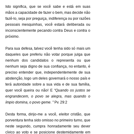
Isto significa, que se você sabe e está em suas 
mãos a capacidade de fazer o bem, mas decide não 
fazê-lo, seja por preguiça, indiferença ou por razões 
pessoais mesquinhas, você estará deliberada ou 
inconscientemente pecando contra Deus e contra o 
próximo. 
Para sua defesa, talvez você tenha sido só mais um 
daqueles que preferiu não votar porque julga que 
nenhum dos candidatos o representa ou que 
nenhum seja digno de sua confiança, no entanto, é 
preciso entender que, independentemente de sua 
abstenção, logo um deles governará o nosso país e 
terá autoridade sobre a sua vida e de sua família, 
quer você queira ou não! E 
“Quando os justos se 
engrandecem, o povo se alegra, mas quando o 
ímpio domina, o povo geme. ”
 Pv. 29:2 
Desta forma, dirijo-me a você, eleitor cristão, que 
porventura tenha sido omisso no primeiro turno, que 
neste segundo, cumpra honradamente seu dever 
cívico ao voto e se posicione destemidamente em 