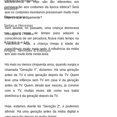
Gestão Eclesiástica
adolescência de hoje são tão diferentes em 
comparação aos costumes da época bíblica? Será 
Missões
que os costumes mundanos pressionam muito mais 
Observatório
hoje do que antigamente? 
Seitas e Heresias
Sem dúvida, no passado, uma criança demorava 
um pouco mais de tempo para adquirir a 
Teologia & Prática
consciência de ser pecadora, ficava mais tempo na 
A Igreja e a Lei
“inocência”. Hoje, a criança chega à idade da 
consciência muito mais cedo. A influência da mídia 
Artigos, Sermões & Esboços
tem sido muito forte nesta área. 
Há mais ou menos cinquenta anos, quando surgia a 
chamada “Geração Y”, dizíamos: Há uma geração 
antes da TV e uma geração depois da TV. Quem 
teve uma infância sem TV em casa é da geração 
antes da TV. Quem, desde que nasceu, já convive 
com a TV, muitas vezes até como sua babá 
eletrônica é da geração depois da TV. 
Hoje, estamos diante da “Geração Z”, e podemos 
afirmar: Há uma geração antes da mídia digital e 
uma geração depois da mídia digital. 