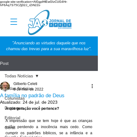
google-site-verification=AlGgplHlEwGIzCUG4Hr-
hF6Aq7S75CZjD2J_rZrN2Zo
"Anunciando as virtudes daquele que nos
chamou das trevas para a sua maravilhosa luz".
Post
Todas Notícias
Gilberto Celeti
Todas Notícias
8 de mai. de 2022
A família no padrão de Deus
Colunistas
Atualizado:
24 de jul. de 2023
Destaque
A que geração você pertence?
Editorial
A impressão que se tem hoje é que as crianças 
estão perdendo a inocência mais cedo. Como 
Geral
cumprir os padrões bíblicos, se a infância e a 