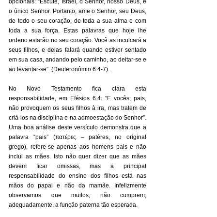
opcionais: “Escute, Israel, o Senhor, nosso Deus, é 
o único Senhor. Portanto, ame o Senhor, seu Deus, 
de todo o seu coração, de toda a sua alma e com 
toda a sua força. Estas palavras que hoje lhe 
ordeno estarão no seu coração. Você as inculcará a 
seus filhos, e delas falará quando estiver sentado 
em sua casa, andando pelo caminho, ao deitar-se e 
ao levantar-se”. (Deuteronômio 6:4-7). 
No Novo Testamento fica clara esta 
responsabilidade, em Efésios 6.4: “E vocês, pais, 
não provoquem os seus filhos à ira, mas tratem de 
criá-los na disciplina e na admoestação do Senhor”. 
Uma boa análise deste versículo demonstra que a 
palavra “pais” (πατέρες – patéres, no original 
grego), refere-se apenas aos homens pais e não 
inclui as mães. Isto não quer dizer que as mães 
devem ficar omissas, mas a principal 
responsabilidade do ensino dos filhos está nas 
mãos do papai e não da mamãe. Infelizmente 
observamos que muitos, não cumprem, 
adequadamente, a função paterna tão esperada. 