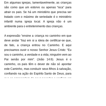
Em algumas igrejas, lamentavelmente, as crianças 
são como que um estorvo ou apenas “isca” para 
atrair os pais. Se há um ministério que precisa ser 
tratado com o máximo de seriedade é o ministério 
infantil numa igreja local. A igreja não é um 
ambiente para o entretenimento das crianças. 
A expressão “ensine a criança no caminho em que 
deve andar “traz em si a ideia de certificar-se que, 
de fato, a criança entrou no Caminho. E aqui 
precisamos ouvir o nosso Senhor Jesus Cristo: “Eu 
sou o caminho, a verdade e a vida; ninguém vem ao 
Pai senão por mim”. (João 14:6). Jesus é o 
caminho, os pais têm o dever de não só apontar 
este Caminho, mas conduzir seus filhos à salvação, 
confiando na ação do Espírito Santo de Deus, para 
que se arrependam de seus pecados e confiem em 
Cristo. 
Querido papai, querida mamãe, vocês já 
conduziram o seu filho a Cristo? O privilégio de 
evangelizá-lo e de dicipulá-los é de vocês! 