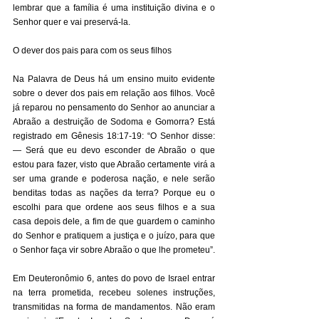
lembrar que a família é uma instituição divina e o 
Senhor quer e vai preservá-la. 
O dever dos pais para com os seus filhos 
Na Palavra de Deus há um ensino muito evidente 
sobre o dever dos pais em relação aos filhos. Você 
já reparou no pensamento do Senhor ao anunciar a 
Abraão a destruição de Sodoma e Gomorra? Está 
registrado em Gênesis 18:17-19: “O Senhor disse: 
— Será que eu devo esconder de Abraão o que 
estou para fazer, visto que Abraão certamente virá a 
ser uma grande e poderosa nação, e nele serão 
benditas todas as nações da terra? Porque eu o 
escolhi para que ordene aos seus filhos e a sua 
casa depois dele, a fim de que guardem o caminho 
do Senhor e pratiquem a justiça e o juízo, para que 
o Senhor faça vir sobre Abraão o que lhe prometeu”. 
Em Deuteronômio 6, antes do povo de Israel entrar 
na terra prometida, recebeu solenes instruções, 
transmitidas na forma de mandamentos. Não eram 