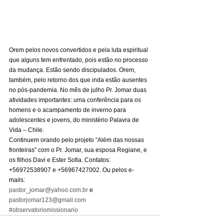
Orem pelos novos convertidos e pela luta espiritual 
que alguns tem enfrentado, pois estão no processo 
da mudança. Estão sendo discipulados. Orem, 
também, pelo retorno dos que inda estão ausentes 
no pós-pandemia. No mês de julho Pr. Jomar duas 
atividades importantes: uma conferência para os 
homens e o acampamento de inverno para 
adolescentes e jovens, do ministério Palavra de 
Vida – Chile. 
Continuem orando pelo projeto “Além das nossas 
fronteiras” com o Pr. Jomar, sua esposa Regiane, e 
os filhos Davi e Ester Sofia. Contatos: 
+56972538907 e +56967427002. Ou pelos e-
mails: 
pastor_jomar@yahoo.com.br
 e 
pastorjomar123@gmail.com
#observatoriomissionario