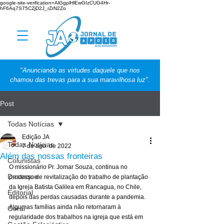
google-site-verification=AlGgplHlEwGIzCUG4Hr-
hF6Aq7S75CZjD2J_rZrN2Zo
"Anunciando as virtudes daquele que nos
chamou das trevas para a sua maravilhosa luz".
Post
Todas Notícias
Edição JA
Todas Notícias
7 de ago. de 2022
Além das nossas fronteiras
Colunistas
O missionário Pr. Jomar Souza, continua no 
Destaque
processo de revitalização do trabalho de plantação 
da Igreja Batista Galilea em Rancagua, no Chile, 
Editorial
depois das perdas causadas durante a pandemia. 
Algumas famílias ainda não retornaram à 
Geral
regularidade dos trabalhos na igreja que está em 