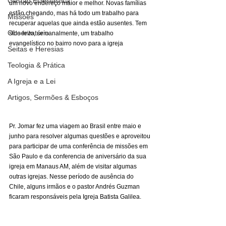
Gestão Eclesiástica
um novo endereço maior e melhor. Novas famílias 
estão chegando, mas há todo um trabalho para 
Missões
recuperar aquelas que ainda estão ausentes. Tem 
Observatório
sido feito, semanalmente, um trabalho 
evangelístico no bairro novo para a igreja 
Seitas e Heresias
Teologia & Prática
A Igreja e a Lei
Artigos, Sermões & Esboços
Pr. Jomar fez uma viagem ao Brasil entre maio e 
junho para resolver algumas questões e aproveitou 
para participar de uma conferência de missões em 
São Paulo e da conferencia de aniversário da sua 
igreja em Manaus AM, além de visitar algumas 
outras igrejas. Nesse período de ausência do 
Chile, alguns irmãos e o pastor Andrés Guzman 
ficaram responsáveis pela Igreja Batista Galilea. 