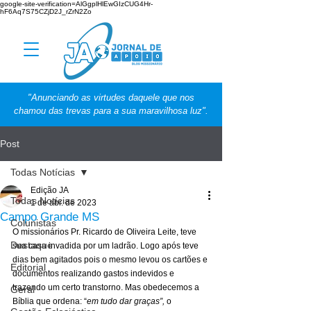
google-site-verification=AlGgplHlEwGIzCUG4Hr-
hF6Aq7S75CZjD2J_rZrN2Zo
"Anunciando as virtudes daquele que nos
chamou das trevas para a sua maravilhosa luz".
Post
Todas Notícias
Edição JA
Todas Notícias
1 de abr. de 2023
Campo Grande MS
Colunistas
O missionários Pr. Ricardo de Oliveira Leite, teve 
Destaque
sua casa invadida por um ladrão. Logo após teve 
dias bem agitados pois o mesmo levou os cartões e 
Editorial
documentos realizando gastos indevidos e 
trazendo um certo transtorno. Mas obedecemos a 
Geral
Bíblia que ordena: “
em tudo dar graças”, 
o 