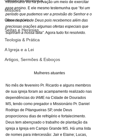
Gestão Eclesiástica
missionário viu na provação um meio de exercitar 
esse ensino. E ele mesmo testemunha que “
foi um 
Missões
período que pudemos ver a provisão do Senhor e o 
Observatório
amor do povo de Deus pois recebemos além das 
preciosas orações algumas ofertas especiais que 
Seitas e Heresias
supriram a nossa falta
”. Agora tudo foi resolvido. 
Teologia & Prática
A Igreja e a Lei
Artigos, Sermões & Esboços
Mulheres atuantes
No mês de fevereiro Pr. Ricardo e alguns membros 
de sua igreja foram ao acampamento realizado nas 
dependências do IAME na Cidade de Dourados 
MS, tendo como pregador o Missionário Pr. Daniel 
Rodrigo de Pitangueiras SP, onde Deus 
proporcionou dias de refrigério e fortalecimento. 
Deus tem abençoado o trabalho de plantação da 
igreja a Igreja em Campo Grande MS. Há uma lista 
de nomes para intercessão: Jair e Elaine; Lucas, 