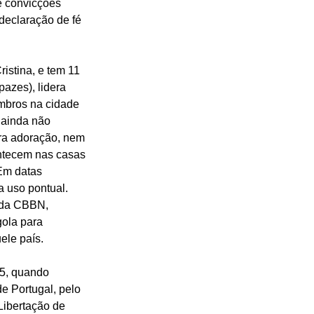
e convicções 
declaração de fé 
ristina, e tem 11 
pazes), lidera 
mbros na cidade 
 ainda não 
ra adoração, nem 
ntecem nas casas 
Em datas 
 uso pontual. 
 da CBBN, 
ola para 
ele país.
5, quando 
 Portugal, pelo 
ibertação de 