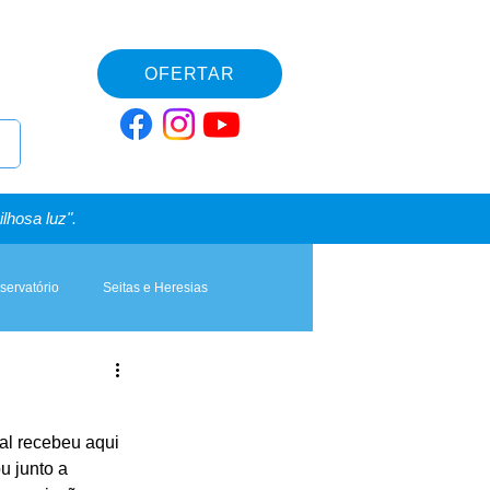
OFERTAR
lhosa luz".
servatório
Seitas e Heresias
l recebeu aqui 
u junto a 