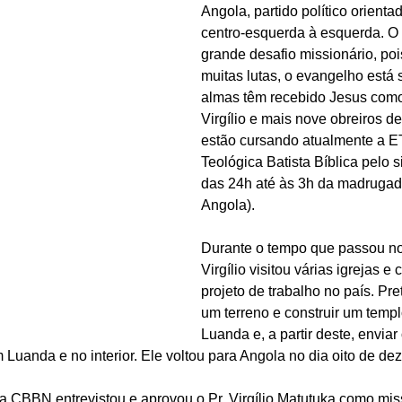
Angola, partido político orienta
centro-esquerda à esquerda.
 O
grande desafio missionário, poi
muitas lutas, o evangelho está
almas têm recebido Jesus como 
Virgílio e mais nove obreiros de
estão cursando atualmente a E
Teológica Batista Bíblica pelo s
das 24h até às 3h da madrugada
Angola).
Durante o tempo que passou no B
Virgílio visitou várias igrejas e
projeto de trabalho no país. Pr
um terreno e construir um temp
Luanda e, a partir deste, enviar
 Luanda e no interior. Ele voltou para Angola no dia oito de de
 CBBN entrevistou e aprovou o Pr. Virgílio Matutuka como miss