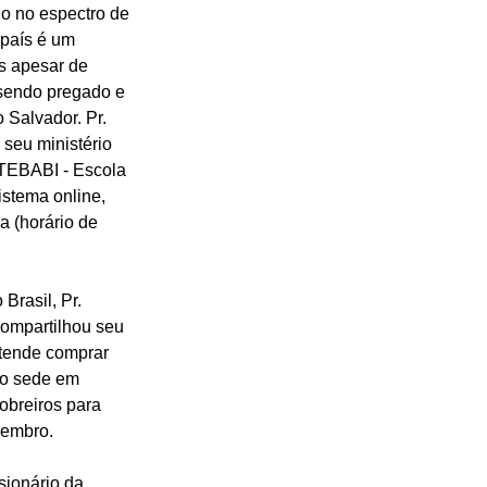
do no espectro de 
 país 
é um 
s apesar de 
 sendo pregado e 
Salvador. Pr. 
 seu ministério 
TEBABI - Escola 
istema online, 
 (horário de 
rasil, Pr. 
 compartilhou seu 
etende comprar 
lo sede em 
 obreiros para 
zembro.
ionário da 