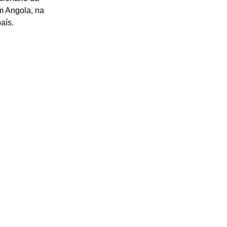
m Angola, na 
aís.