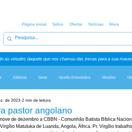
Página inicial
Sobre
Ofertar
Notícias
More
o as virtudes daquele que nos chamou das trevas para a sua maravi
e
Editorial
Geral
Gestão Eclesiástica
Missões
Ob
ez. de 2023
2 min de leitura
Artigos, Sermões & Esboços
a pastor angolano
 nove de dezembro a CBBN - Comunhão Batista Bíblica Naciona
. Virgílio Matutuka de Luanda, Angola, África. Pr. Virgílio trabalho