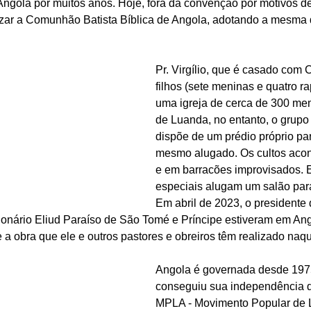
ngola por muitos anos. Hoje, fora da convenção por motivos d
zar a Comunhão Batista Bíblica de Angola, adotando a mesma 
Pr. Virgílio, que é casado com C
filhos (sete meninas e quatro ra
uma igreja de cerca de 300 me
de Luanda, no entanto, o grupo
dispõe de um prédio próprio pa
mesmo alugado. Os cultos aco
e em barracões improvisados. 
especiais alugam um salão para
Em abril de 2023, o presidente
onário Eliud Paraíso de São Tomé e Príncipe estiveram em Ang
 e a obra que ele e outros pastores e obreiros têm realizado naqu
Angola é governada desde 197
conseguiu sua independência de
MPLA - Movimento Popular de L