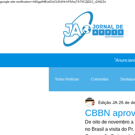
google-site-verification=AlGgplHlEwGIzCUG4Hr-hF6Aq7S75CZjD2J_rZrN2Zo
"Anunciand
Todas Notícias
Colunistas
Destaqu
Edição JA
26 de d
Teologia & Prática
A Igreja e a Lei
CBBN aprov
De oito de novembro a
no Brasil a visita do Pr