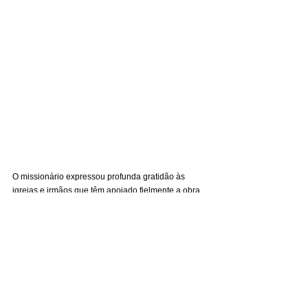
O missionário expressou profunda gratidão às 
igrejas e irmãos que têm apoiado fielmente a obra 
missionária no Alto Rio Negro. Segundo ele, 
orações e contribuições continuam sendo 
instrumentos essenciais para o avanço do 
Evangelho entre as comunidades ribeirinhas e 
indígenas da região.
A obra segue - entre rios, remadas e proclamação 
fiel - confiando que a Palavra de Deus continuará 