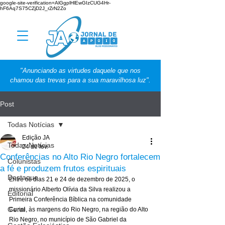
google-site-verification=AlGgplHlEwGIzCUG4Hr-
hF6Aq7S75CZjD2J_rZrN2Zo
"Anunciando as virtudes daquele que nos
chamou das trevas para a sua maravilhosa luz".
Post
Todas Notícias
Edição JA
Todas Notícias
24 de fev.
Conferências no Alto Rio Negro fortalecem
Colunistas
a fé e produzem frutos espirituais
Destaque
Entre os dias 21 e 24 de dezembro de 2025, o 
missionário Alberto Olívia da Silva realizou a 
Editorial
Primeira Conferência Bíblica na comunidade 
Geral
Curini, às margens do Rio Negro, na região do Alto 
Rio Negro, no município de São Gabriel da 