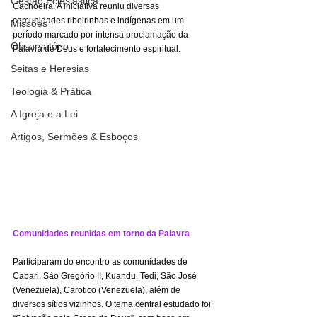
Gestão Eclesiástica
Cachoeira. A iniciativa reuniu diversas 
comunidades ribeirinhas e indígenas em um 
Missões
período marcado por intensa proclamação da 
Observatório
Palavra de Deus e fortalecimento espiritual.
Seitas e Heresias
Teologia & Prática
A Igreja e a Lei
Artigos, Sermões & Esboços
Comunidades reunidas em torno da Palavra
Participaram do encontro as comunidades de 
Cabari, São Gregório II, Kuandu, Tedi, São José 
(Venezuela), Carotico (Venezuela), além de 
diversos sítios vizinhos. O tema central estudado foi 