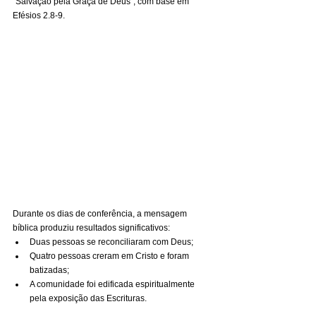
“Salvação pela Graça de Deus”, com base em 
Efésios 2.8-9.
Durante os dias de conferência, a mensagem 
bíblica produziu resultados significativos:
Duas pessoas se reconciliaram com Deus;
Quatro pessoas creram em Cristo e foram 
batizadas;
A comunidade foi edificada espiritualmente 
pela exposição das Escrituras.