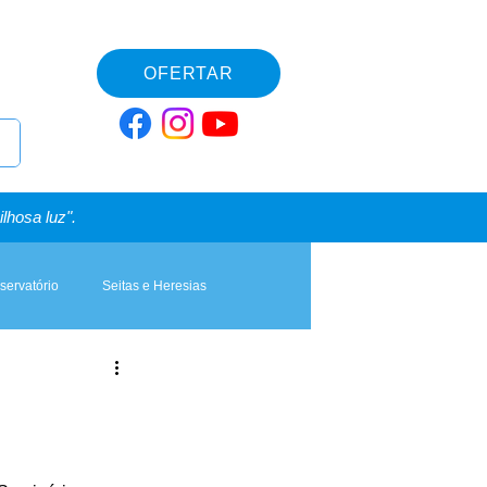
OFERTAR
lhosa luz".
servatório
Seitas e Heresias