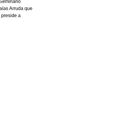
 Seminário 
zaías Arruda que 
preside a 