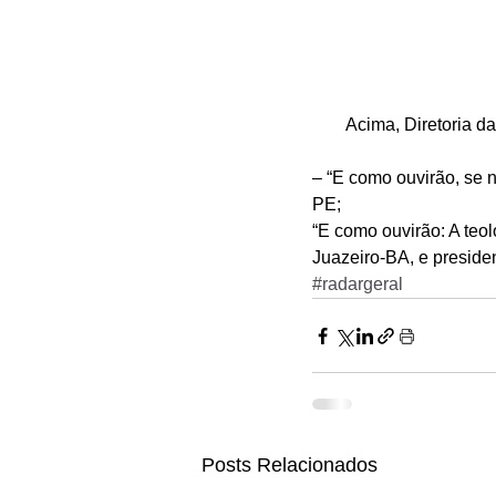
Acima, Diretoria d
– “E como ouvirão, se n
PE; 
“E como ouvirão: A teo
Juazeiro-BA, e preside
#radargeral
Posts Relacionados