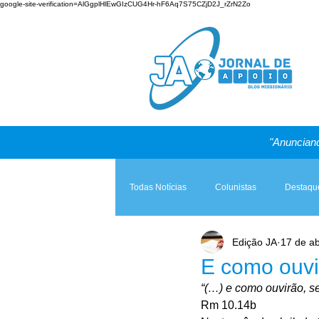
google-site-verification=AlGgplHlEwGIzCUG4Hr-hF6Aq7S75CZjD2J_rZrN2Zo
"Anunciand
Todas Notícias
Colunistas
Destaqu
Edição JA
17 de ab
Teologia & Prática
A Igreja e a Lei
E como ouv
“(…) e como ouvirão, 
Rm 10.14b 