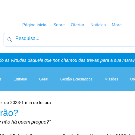
Página inicial
Sobre
Ofertar
Notícias
More
o as virtudes daquele que nos chamou das trevas para a sua maravi
e
Editorial
Geral
Gestão Eclesiástica
Missões
Ob
r. de 2023
1 min de leitura
Artigos, Sermões & Esboços
irão?
se não há quem pregue?”