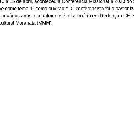
 13 a 15 de abril, aconteceu a Conferência Missionária 2023 do
eve como tema “E como ouvirão?”. O conferencista foi o pastor I
or vários anos, e atualmente é missionário em Redenção CE e 
cultural Maranata (MMM). 