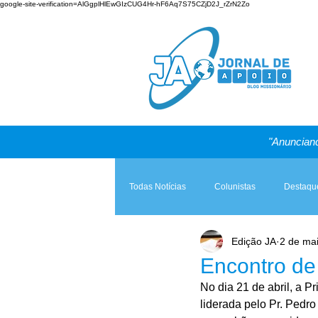
google-site-verification=AlGgplHlEwGIzCUG4Hr-hF6Aq7S75CZjD2J_rZrN2Zo
"Anunciand
Todas Notícias
Colunistas
Destaqu
Edição JA
2 de ma
Teologia & Prática
A Igreja e a Lei
Encontro de
No dia 21 de abril, a P
liderada pelo Pr. Pedro