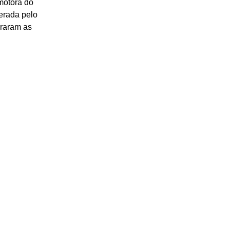
motora do 
erada pelo 
raram as 