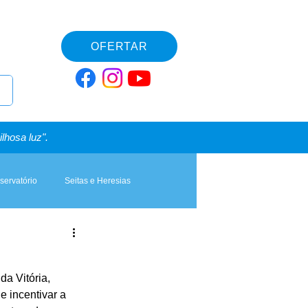
OFERTAR
lhosa luz".
servatório
Seitas e Heresias
da Vitória, 
e incentivar a 