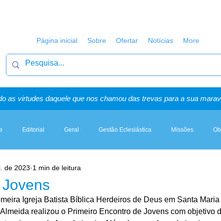
Página inicial
Sobre
Ofertar
Notícias
More
o as virtudes daquele que nos chamou das trevas para a sua maravi
e
Editorial
Geral
Gestão Eclesiástica
Missões
Ob
i. de 2023
1 min de leitura
Artigos, Sermões & Esboços
 Jovens
rimeira Igreja Batista Bíblica Herdeiros de Deus em Santa Maria 
 Almeida realizou o Primeiro Encontro de Jovens com objetivo d