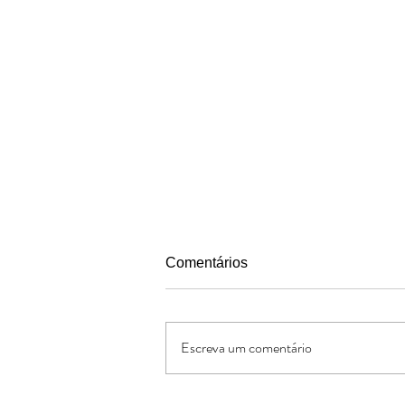
Comentários
Escreva um comentário
Pais segundo o coracao de