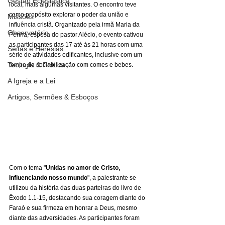
Gestão Eclesiástica
local, mais algumas visitantes. O encontro teve 
como propósito explorar o poder da união e 
Missões
influência cristã. Organizado pela irmã Maria da 
Observatório
Penha, esposa do pastor Alécio, o evento cativou 
as participantes das 17 até às 21 horas com uma 
Seitas e Heresias
série de atividades edificantes, inclusive com um 
Teologia & Prática
tempo de sociabilização com comes e bebes.
A Igreja e a Lei
Artigos, Sermões & Esboços
Com o tema "
Unidas no amor de Cristo, 
Influenciando nosso mundo
", a palestrante se 
utilizou da história das duas parteiras do livro de 
Êxodo 1.1-15, destacando sua coragem diante do 
Faraó e sua firmeza em honrar a Deus, mesmo 
diante das adversidades. As participantes foram 