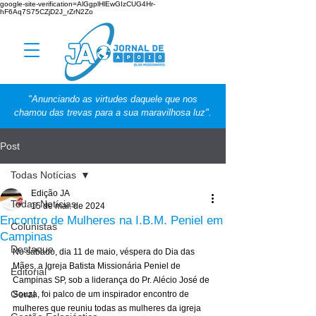
google-site-verification=AlGgplHlEwGIzCUG4Hr-
hF6Aq7S75CZjD2J_rZrN2Zo
"Anunciando as virtudes daquele que nos
chamou das trevas para a sua maravilhosa luz".
Post
Todas Notícias
Edição JA
Todas Notícias
15 de mai. de 2024
Encontro de Mulheres na I.B.M. Peniel em
Colunistas
Campinas
Destaque
No sábado, dia 11 de maio, véspera do Dia das 
Mães, a Igreja Batista Missionária Peniel de 
Editorial
Campinas SP, sob a liderança do Pr. Alécio José de 
Geral
Souza, foi palco de um inspirador encontro de 
mulheres que reuniu todas as mulheres da igreja 