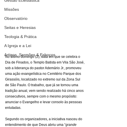
Gestão Eclesiástica
Missões
Observatório
Seitas e Heresias
Teologia & Prática
A Igreja e a Lei
Artigos, Sermões & Esboços
No último domingo (2), data em que se celebra o 
Dia de Finados, o Templo Batista em Vila São José, 
sob a liderança do pastor Ademário Jr., promoveu 
uma ação evangelística no Cemitério Parque dos 
Girassóis, localizado no extremo sul da Zona Sul 
de São Paulo. O trabalho, que já se tornou uma 
tradição anual, vem sendo realizado há cinco anos 
consecutivos, sempre com o mesmo propósito: 
anunciar o Evangelho e levar consolo às pessoas 
enlutadas.
Segundo os organizadores, a iniciativa nasceu do 
entendimento de que Deus abriu uma “
grande 