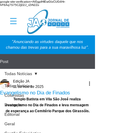
google-site-verification=AlGgplHlEwGIzCUG4Hr-
hF6Aq7S75CZjD2J_rZrN2Zo
"Anunciando as virtudes daquele que nos
chamou das trevas para a sua maravilhosa luz".
Post
Todas Notícias
Edição JA
Todas Notícias
11 de nov. de 2025
Evangelismo no Dia de Finados
Colunistas
Templo Batista em Vila São José realiza 
Destaque
evangelismo no Dia de Finados e leva mensagem 
de esperança ao Cemitério Parque dos Girassóis.
Editorial
Geral