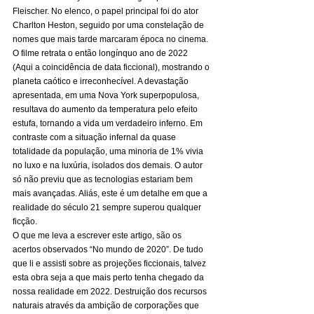
Fleischer. No elenco, o papel principal foi do ator 
Charlton Heston, seguido por uma constelação de 
nomes que mais tarde marcaram época no cinema. 
O filme retrata o então longínquo ano de 2022 
(Aqui a coincidência de data ficcional), mostrando o 
planeta caótico e irreconhecível. A devastação 
apresentada, em uma Nova York superpopulosa, 
resultava do aumento da temperatura pelo efeito 
estufa, tornando a vida um verdadeiro inferno. Em 
contraste com a situação infernal da quase 
totalidade da população, uma minoria de 1% vivia 
no luxo e na luxúria, isolados dos demais. O autor 
só não previu que as tecnologias estariam bem 
mais avançadas. Aliás, este é um detalhe em que a 
realidade do século 21 sempre superou qualquer 
ficção. 
O que me leva a escrever este artigo, são os 
acertos observados “No mundo de 2020”. De tudo 
que li e assisti sobre as projeções ficcionais, talvez 
esta obra seja a que mais perto tenha chegado da 
nossa realidade em 2022. Destruição dos recursos 
naturais através da ambição de corporações que 