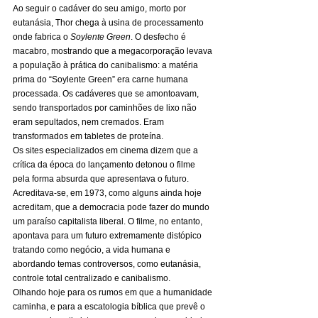
Ao seguir o cadáver do seu amigo, morto por 
eutanásia, Thor chega à usina de processamento 
onde fabrica o 
Soylente Green
. O desfecho é 
macabro, mostrando que a megacorporação levava 
a população à prática do canibalismo: a matéria 
prima do “Soylente Green” era carne humana 
processada. Os cadáveres que se amontoavam, 
sendo transportados por caminhões de lixo não 
eram sepultados, nem cremados. Eram 
transformados em tabletes de proteína. 
Os sites especializados em cinema dizem que a 
crítica da época do lançamento detonou o filme 
pela forma absurda que apresentava o futuro. 
Acreditava-se, em 1973, como alguns ainda hoje 
acreditam, que a democracia pode fazer do mundo 
um paraíso capitalista liberal. O filme, no entanto, 
apontava para um futuro extremamente distópico 
tratando como negócio, a vida humana e 
abordando temas controversos, como eutanásia, 
controle total centralizado e canibalismo.  
Olhando hoje para os rumos em que a humanidade 
caminha, e para a escatologia bíblica que prevê o 