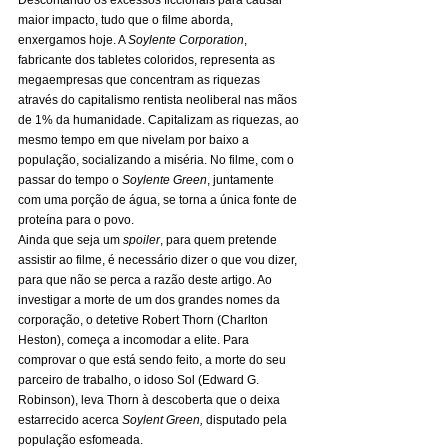
maior impacto, tudo que o filme aborda, 
enxergamos hoje. A 
Soylente Corporation
, 
fabricante dos tabletes coloridos, representa as 
megaempresas que concentram as riquezas 
através do capitalismo rentista neoliberal nas mãos 
de 1% da humanidade. Capitalizam as riquezas, ao 
mesmo tempo em que nivelam por baixo a 
população, socializando a miséria. No filme, com o 
passar do tempo o 
Soylente Green
, juntamente 
com uma porção de água, se torna a única fonte de 
proteína para o povo. 
Ainda que seja um 
spoiler
, para quem pretende 
assistir ao filme, é necessário dizer o que vou dizer, 
para que não se perca a razão deste artigo. Ao 
investigar a morte de um dos grandes nomes da 
corporação, o detetive Robert Thorn (Charlton 
Heston), começa a incomodar a elite. Para 
comprovar o que está sendo feito, a morte do seu 
parceiro de trabalho, o idoso Sol (Edward G. 
Robinson), leva Thorn à descoberta que o deixa 
estarrecido acerca 
Soylent Green,
 disputado pela 
população esfomeada. 