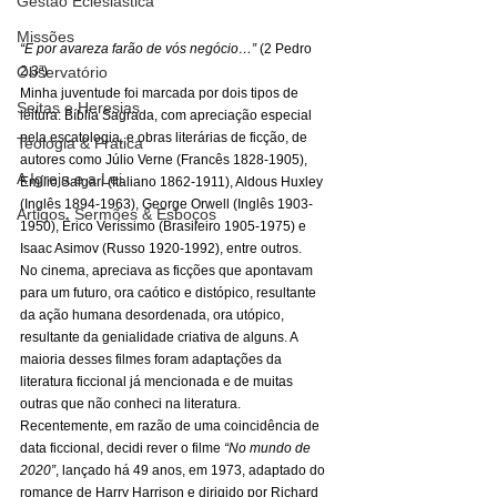
Gestão Eclesiástica
Missões
“E por avareza farão de vós negócio…”
 (2 Pedro 
2.3ª) 
Observatório
Minha juventude foi marcada por dois tipos de 
Seitas e Heresias
leitura: Bíblia Sagrada, com apreciação especial 
pela escatologia, e obras literárias de ficção, de 
Teologia & Prática
autores como Júlio Verne (Francês 1828-1905), 
A Igreja e a Lei
Emílio Salgari (Italiano 1862-1911), Aldous Huxley 
(Inglês 1894-1963), George Orwell (Inglês 1903-
Artigos, Sermões & Esboços
1950), Érico Veríssimo (Brasileiro 1905-1975) e 
Isaac Asimov (Russo 1920-1992), entre outros. 
No cinema, apreciava as ficções que apontavam 
para um futuro, ora caótico e distópico, resultante 
da ação humana desordenada, ora utópico, 
resultante da genialidade criativa de alguns. A 
maioria desses filmes foram adaptações da 
literatura ficcional já mencionada e de muitas 
outras que não conheci na literatura. 
Recentemente, em razão de uma coincidência de 
data ficcional, decidi rever o filme 
“No mundo de 
2020”
, lançado há 49 anos, em 1973, adaptado do 
romance de Harry Harrison e dirigido por Richard 