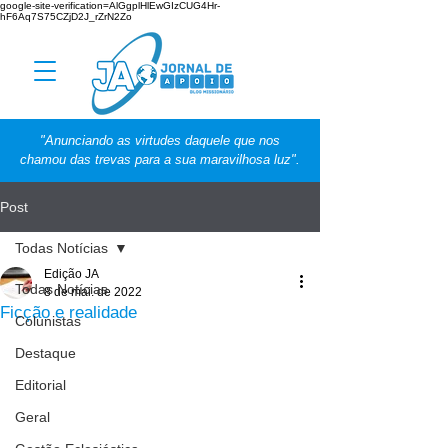
google-site-verification=AlGgplHlEwGIzCUG4Hr-
hF6Aq7S75CZjD2J_rZrN2Zo
"Anunciando as virtudes daquele que nos
chamou das trevas para a sua maravilhosa luz".
Post
Todas Notícias
Edição JA
Todas Notícias
8 de mai. de 2022
Ficção e realidade
Colunistas
Destaque
Editorial
Geral