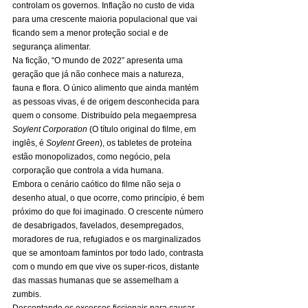
controlam os governos. Inflação no custo de vida 
para uma crescente maioria populacional que vai 
ficando sem a menor proteção social e de 
segurança alimentar. 
Na ficção, “O mundo de 2022” apresenta uma 
geração que já não conhece mais a natureza, 
fauna e flora. O único alimento que ainda mantém 
as pessoas vivas, é de origem desconhecida para 
quem o consome. Distribuído pela megaempresa 
Soylent Corporation
 (O título original do filme, em 
inglês, é 
Soylent Green
), os tabletes de proteína 
estão monopolizados, como negócio, pela 
corporação que controla a vida humana. 
Embora o cenário caótico do filme não seja o 
desenho atual, o que ocorre, como princípio, é bem 
próximo do que foi imaginado. O crescente número 
de desabrigados, favelados, desempregados, 
moradores de rua, refugiados e os marginalizados 
que se amontoam famintos por todo lado, contrasta 
com o mundo em que vive os super-ricos, distante 
das massas humanas que se assemelham a 
zumbis. 
Descontando os excessos ficcionais para causar 