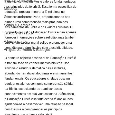
Gestão Eclesiástica
transmitir conhecimentos e valores fundamentados 
nos princípios da fé cristã. Essa forma específica de 
Missões
educação procura integrar a fé religiosa no 
Observatório
processo de aprendizado, proporcionando aos 
alunos uma compreensão mais profunda dos 
Seitas e Heresias
ensinamentos da Bíblia e dos valores cristãos. O 
propósito central da Educação Cristã é não apenas 
Teologia & Prática
fornecer informações sobre a religião, mas também 
A Igreja e a Lei
cultivar um caráter moral sólido e promover uma 
conexão mais significativa com a espiritualidade.
Artigos, Sermões & Esboços
O primeiro aspecto essencial da Educação Cristã é 
a transmissão de conhecimentos bíblicos. Isso 
envolve o estudo sistemático das escrituras, 
abordando narrativas, doutrinas e ensinamentos 
fundamentais. Os educadores cristãos buscam 
equipar os alunos com uma compreensão sólida 
da Bíblia, capacitando-os a aplicar esses 
conhecimentos em sua vida cotidiana. Além disso, 
a Educação Cristã visa fortalecer a fé dos alunos, 
ajudando-os a desenvolver uma relação pessoal 
com Deus e a compreender os princípios 
espirituais que guiam a vida cristã.