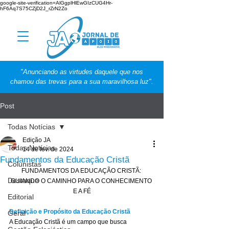
google-site-verification=AlGgplHlEwGIzCUG4Hr-
hF6Aq7S75CZjD2J_rZrN2Zo
"Anunciando as virtudes daquele que nos
chamou das trevas para a sua maravilhosa luz".
Post
Todas Notícias
Edição JA
Todas Notícias
14 de fev. de 2024
Fundamentos da Educação Cristã
Colunistas
FUNDAMENTOS DA EDUCAÇÃO CRISTÃ: 
Destaque
GUIANDO O CAMINHO PARA O CONHECIMENTO 
E A FÉ
Editorial
Definição e Propósito da Educação Cristã
Geral
A Educação Cristã é um campo que busca 