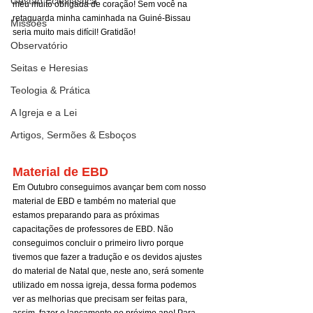
Gestão Eclesiástica
meu muito obrigada de coração! Sem você na 
retaguarda minha caminhada na Guiné-Bissau 
Missões
seria muito mais difícil! Gratidão!
Observatório
Seitas e Heresias
Teologia & Prática
A Igreja e a Lei
Artigos, Sermões & Esboços
Material de EBD
Em Outubro conseguimos avançar bem com nosso 
material de EBD e também no material que 
estamos preparando para as próximas 
capacitações de professores de EBD. Não 
conseguimos concluir o primeiro livro porque 
tivemos que fazer a tradução e os devidos ajustes 
do material de Natal que, neste ano, será somente 
utilizado em nossa igreja, dessa forma podemos 
ver as melhorias que precisam ser feitas para, 
assim, fazer o lançamento no próximo ano! Para 