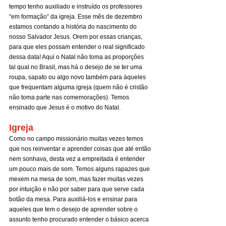
tempo tenho auxiliado e instruído os professores 
“em formação” da igreja. Esse mês de dezembro 
estamos contando a história do nascimento do 
nosso Salvador Jesus. Orem por essas crianças, 
para que eles possam entender o real significado 
dessa data! Aqui o Natal não toma as proporções 
tal qual no Brasil, mas há o desejo de se ter uma 
roupa, sapato ou algo novo também para àqueles 
que frequentam alguma igreja (quem não é cristão 
não toma parte nas comemorações). Temos 
ensinado que Jesus é o motivo do Natal.
Igreja
Como no campo missionário muitas vezes temos 
que nos reinventar e aprender coisas que até então 
nem sonhava, desta vez a empreitada é entender 
um pouco mais de som. Temos alguns rapazes que 
mexem na mesa de som, mas fazer muitas vezes 
por intuição e não por saber para que serve cada 
botão da mesa. Para auxiliá-los e ensinar para 
aqueles que tem o desejo de aprender sobre o 
assunto tenho procurado entender o básico acerca 