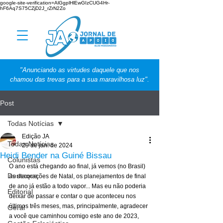
google-site-verification=AlGgplHlEwGIzCUG4Hr-
hF6Aq7S75CZjD2J_rZrN2Zo
"Anunciando as virtudes daquele que nos
chamou das trevas para a sua maravilhosa luz".
Post
Todas Notícias
Edição JA
Todas Notícias
29 de jan. de 2024
Heidi Bender na Guiné Bissau
Colunistas
O ano está chegando ao final, já vemos (no Brasil) 
Destaque
as decorações de Natal, os planejamentos de final 
de ano já estão a todo vapor... Mas eu não poderia 
Editorial
deixar de passar e contar o que aconteceu nos 
últimos três meses, mas, principalmente, agradecer 
Geral
a você que caminhou comigo este ano de 2023, 