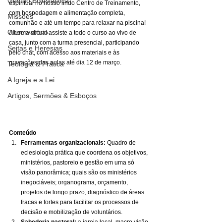
Gestão Eclesiástica
espiritual no nosso lindo Centro de Treinamento, 
com hospedagem e alimentação completa, 
Missões
comunhão e até um tempo para relaxar na piscina! 
Observatório
A turma virtual assiste a todo o curso ao vivo de 
casa, junto com a turma presencial, participando 
Seitas e Heresias
pelo chat, com acesso aos materiais e às 
gravações das aulas até dia 12 de março. 
Teologia & Prática
A Igreja e a Lei
Artigos, Sermões & Esboços
Conteúdo
Ferramentas organizacionais:
 Quadro de 
eclesiologia prática que coordena os objetivos, 
ministérios, pastoreio e gestão em uma só 
visão panorâmica; quais são os ministérios 
inegociáveis; organograma, orçamento, 
projetos de longo prazo, diagnóstico de áreas 
fracas e fortes para facilitar os processos de 
decisão e mobilização de voluntários.
Sabedoria pastoral:
 a igreja local, macro visão 