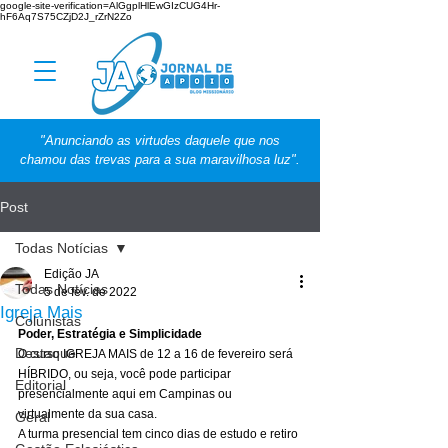
google-site-verification=AlGgplHlEwGIzCUG4Hr-
hF6Aq7S75CZjD2J_rZrN2Zo
"Anunciando as virtudes daquele que nos
chamou das trevas para a sua maravilhosa luz".
Post
Todas Notícias
Edição JA
Todas Notícias
5 de fev. de 2022
Igreja Mais
Colunistas
Poder, Estratégia e Simplicidade
Destaque
O curso IGREJA MAIS de 12 a 16 de fevereiro será 
HÍBRIDO, ou seja, você pode participar 
Editorial
presencialmente aqui em Campinas ou 
virtualmente da sua casa. 
Geral
A turma presencial tem cinco dias de estudo e retiro 