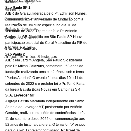
Gestão Eclesiástica
fundador da igreja. 
São Paulo SP 1
Missões
A IBR do Grajaú, liderada pelo Pr. Edmilson Nunes, 
Observatório
comemorou o 54º aniversário de fundação com a 
realização de um culto especial no dia 10 de 
Seitas e Heresias
setembro de 2022. O preletor foi o Pr. Antonio 
Carlos da IBR Filadélfia em São Paulo SP. Houve 
Teologia & Prática
participação especial do Coral Masculino da PIB do 
A Igreja e a Lei
Brás, São Paulo SP. 
São Paulo 2
Artigos, Sermões & Esboços
A IBR em Jardim Ângela, São Paulo SP, liderada 
pelo Pr. Milton Calazans, comemorou 53 anos de 
fundação realizando uma conferência sob o tema: 
“Portas Abertas”. O evento foi nos dias 10 e 11 de 
setembro de 2022 e o preletor foi o Pr. Tomé Faria 
da Igreja Batista Boas Novas em Campinas SP. 
S. A. Leverger MT
A Igreja Batista Maranata Independente em Santo 
Antonio do Leverger MT, pastoreada por Antônio 
Geraldo, realizou uma série de conferências de 9 a 
11 de setembro deste 2022 em comemoração aos 
52 anos de história da igreja. O tema foi: “
Prossigo 
para o alvo
”. O preletor convidado, Pr. Israel de 