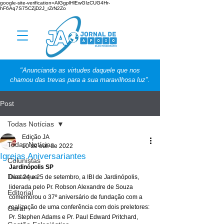
google-site-verification=AlGgplHlEwGIzCUG4Hr-
hF6Aq7S75CZjD2J_rZrN2Zo
"Anunciando as virtudes daquele que nos
chamou das trevas para a sua maravilhosa luz".
Post
Todas Notícias
Edição JA
Todas Notícias
10 de out. de 2022
Igrejas Aniversariantes
Colunistas
Jardinópolis SP
Destaque
Dias 24 e 25 de setembro, a IBI de Jardinópolis, 
liderada pelo Pr. Robson Alexandre de Souza 
Editorial
comemorou o 37º aniversário de fundação com a 
realização de uma conferência com dois preletores: 
Geral
Pr. Stephen Adams e Pr. Paul Edward Pritchard, 