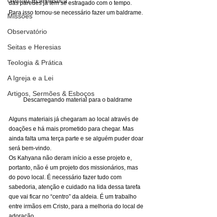
Gestão Eclesiástica
das paredes já tem se estragado com o tempo. 
Para isso tornou-se necessário fazer um baldrame. 
Missões
Observatório
Seitas e Heresias
Teologia & Prática
A Igreja e a Lei
Artigos, Sermões & Esboços
Descarregando material para o baldrame
Alguns materiais já chegaram ao local através de 
doações e há mais prometido para chegar. Mas 
ainda falta uma terça parte e se alguém puder doar 
será bem-vindo. 
Os Kahyana não deram início a esse projeto e, 
portanto, não é um projeto dos missionários, mas 
do povo local. É necessário fazer tudo com 
sabedoria, atenção e cuidado na lida dessa tarefa 
que vai ficar no “centro” da aldeia. É um trabalho 
entre irmãos em Cristo, para a melhoria do local de 
adoração. 