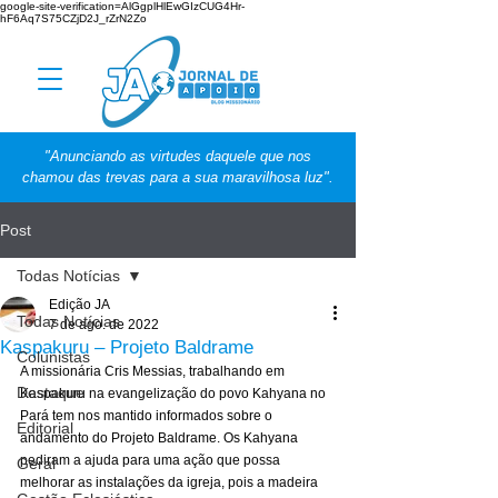
google-site-verification=AlGgplHlEwGIzCUG4Hr-
hF6Aq7S75CZjD2J_rZrN2Zo
"Anunciando as virtudes daquele que nos
chamou das trevas para a sua maravilhosa luz".
Post
Todas Notícias
Edição JA
Todas Notícias
7 de ago. de 2022
Kaspakuru – Projeto Baldrame
Colunistas
A missionária Cris Messias, trabalhando em 
Destaque
Kaspakuru na evangelização do povo Kahyana no 
Pará tem nos mantido informados sobre o 
Editorial
andamento do Projeto Baldrame. Os Kahyana 
pediram a ajuda para uma ação que possa 
Geral
melhorar as instalações da igreja, pois a madeira 