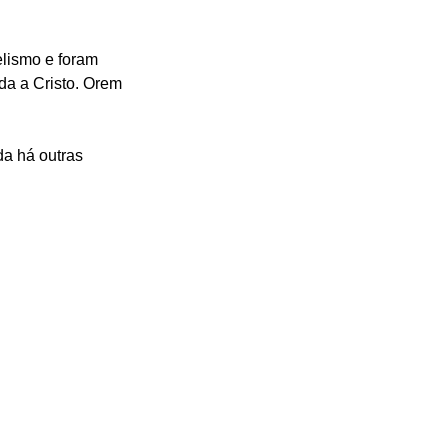
elismo e foram 
da a Cristo. Orem 
a há outras 