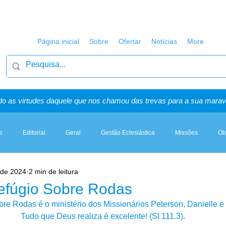
Página inicial
Sobre
Ofertar
Notícias
More
o as virtudes daquele que nos chamou das trevas para a sua maravi
e
Editorial
Geral
Gestão Eclesiástica
Missões
Ob
. de 2024
2 min de leitura
Artigos, Sermões & Esboços
Refúgio Sobre Rodas
re Rodas é o ministério dos Missionários Peterson, Danielle e f
Tudo que Deus realiza é excelente! (Sl 111.3).