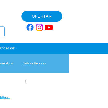
OFERTAR
lhosa luz".
servatório
Seitas e Heresias
ilhos.