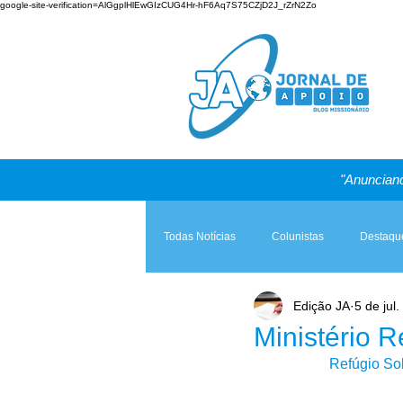
google-site-verification=AlGgplHlEwGIzCUG4Hr-hF6Aq7S75CZjD2J_rZrN2Zo
"Anunciand
Todas Notícias
Colunistas
Destaqu
Edição JA
5 de jul
Teologia & Prática
A Igreja e a Lei
Ministério 
Refúgio Sob