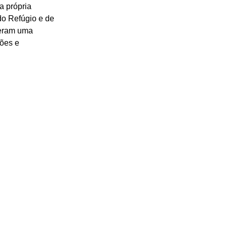
 própria 
do Refúgio e de 
veram uma 
ões e 