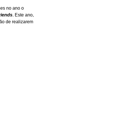
es no ano o 
riends
. Este ano, 
o de realizarem 