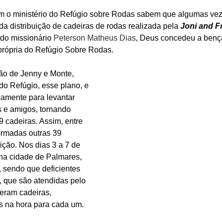
o ministério do Refúgio sobre Rodas sabem que algumas vez
 da distribuição de cadeiras de rodas realizada pela 
Joni and F
do missionário 
Peterson Matheus Dias
, Deus concedeu a bençã
 própria do Refúgio Sobre Rodas.
ão de Jenny e Monte, 
do Refúgio, esse plano, e 
amente para levantar 
as e amigos, tornando 
 cadeiras. Assim, entre 
formadas outras 39 
ição. Nos dias 3 a 7 de 
na cidade de Palmares, 
 sendo que deficientes 
, que são atendidas pelo 
eram cadeiras, 
 na hora para cada um.