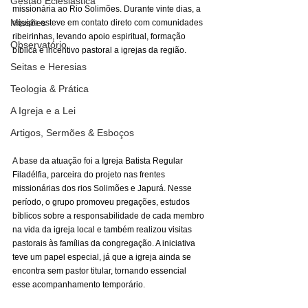
Gestão Eclesiástica
missionária ao Rio Solimões. Durante vinte dias, a 
Missões
equipe esteve em contato direto com comunidades 
ribeirinhas, levando apoio espiritual, formação 
Observatório
bíblica e incentivo pastoral a igrejas da região.
Seitas e Heresias
Teologia & Prática
A Igreja e a Lei
Artigos, Sermões & Esboços
A base da atuação foi a Igreja Batista Regular 
Filadélfia, parceira do projeto nas frentes 
missionárias dos rios Solimões e Japurá. Nesse 
período, o grupo promoveu pregações, estudos 
bíblicos sobre a responsabilidade de cada membro 
na vida da igreja local e também realizou visitas 
pastorais às famílias da congregação. A iniciativa 
teve um papel especial, já que a igreja ainda se 
encontra sem pastor titular, tornando essencial 
esse acompanhamento temporário.