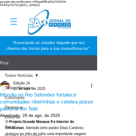
google-site-verification=AlGgplHlEwGIzCUG4Hr-
hF6Aq7S75CZjD2J_rZrN2Zo
"Anunciando as virtudes daquele que nos
chamou das trevas para a sua maravilhosa luz".
Post
Todas Notícias
Edição JA
Todas Notícias
22 de ago. de 2025
Missão no Rio Solimões fortalece
Colunistas
comunidades ribeirinhas e celebra posse
Destaque
pastoral em Tefé
Atualizado:
28 de ago. de 2025
Editorial
O 
Projeto Grande Manaus II e Interior do 
Geral
Amazonas
, liderado pelo pastor Elias Cardoso, 
realizou no mês de julho uma importante viagem 