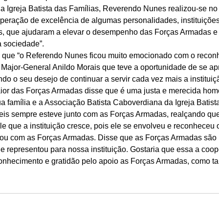
a Igreja Batista das Famílias, Reverendo Nunes realizou-se no
eração de excelência de algumas personalidades, instituições
, que ajudaram a elevar o desempenho das Forças Armadas e r
 sociedade”. 
z que “o Referendo Nunes ficou muito emocionado com o reconh
 Major-General Anildo Morais que teve a oportunidade de se apr
o o seu desejo de continuar a servir cada vez mais a instituiçã
ior das Forças Armadas disse que é uma justa e merecida ho
 família e a Associação Batista Caboverdiana da Igreja Batista
eis sempre esteve junto com as Forças Armadas, realçando qu
e que a instituição cresce, pois ele se envolveu e reconheceu 
ificou com as Forças Armadas. Disse que as Forças Armadas são
le representou para nossa instituição. Gostaria que essa a coop
conhecimento e gratidão pelo apoio as Forças Armadas, como 