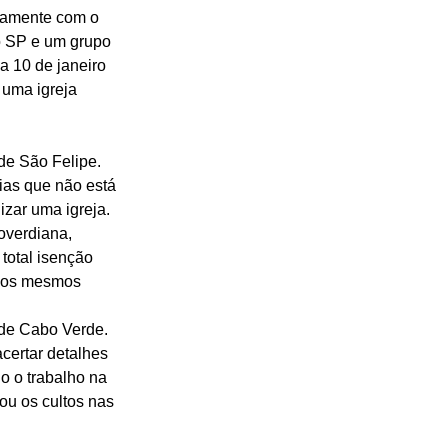
tamente com o 
o SP e um grupo 
a 10 de janeiro 
uma igreja 
de São Felipe. 
ias que não está 
zar uma igreja. 
overdiana, 
total isenção 
m os mesmos 
 de Cabo Verde. 
certar detalhes 
o o trabalho na 
ou os cultos nas 