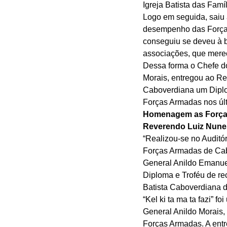
Igreja Batista das Famí
Logo em seguida, saiu a
desempenho das Forças
conseguiu se deveu à b
associações, que mer
Dessa forma o Chefe d
Morais, entregou ao Re
Caboverdiana um Diplo
Forças Armadas nos últ
Homenagem as Forças
Reverendo Luiz Nune
“Realizou-se no Audit
Forças Armadas de Cab
General Anildo Emanue
Diploma e Troféu de re
Batista Caboverdiana d
“Kel ki ta ma ta fazi”
General Anildo Morais,
Forças Armadas. A ent