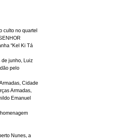
 culto no quartel 
no SENHOR 
nha “Kel Ki Tá 
de junho, Luiz 
dão pelo 
s Armadas, Cidade 
orças Armadas, 
nildo Emanuel 
ma homenagem 
erto Nunes, a 