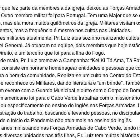
r que fez parte da membresia da igreja, deixou as Forças Armad
 Outro membro militar foi para Portugal. Tem uma Major que se 
, mas ela mora muitos quilômetros da Igreja. Militares visitam o
eventos, mas a frequência é mesmo nos cultos nas Unidades. 
s militares atualmente, Pr. Luiz atua sozinho realizando cultos
el General. Já atuaram na equipe, dois membros que hoje estã
eito, e um terceiro que foi para a Ilha do Fogo. 
de maio, Pr. Luiz promove a Campanha: “Kel Ki Tá Ama, Tá Fazi
a consiste em honrar e homenagear entidades e pessoas que c
ra o bem da comunidade. Realiza-se um culto no Centro do Est
 reconhece os Militares, dando literatura e “um brinde”. Tamb
um evento com a Guarda Municipal e outro com o Corpo de Bomb
m americano foi para o Cabo Verde trabalhar com o missionário
ou especificamente no ensino do Inglês nas Forças Armadas. H
istração do trabalho, buscando e levando pessoas, no discipula
de o início da Pandemia não atua mais no ensino do inglês. 
s anos ministrando nas Forças Armadas de Cabo Verde, tendo in
s diversas unidades nas três ilhas, Pr. Luiz tem muitas histórias