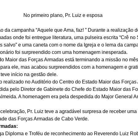
No primeiro plano, Pr. Luiz e esposa
ão da campanha “Aquele que Ama, faz! ” Durante a realização do
adas onde foi entregue literatura, uma pulseira escrita “Crê 
salvo” e uma caneta com o nome da Igreja e o lema da campa
sionário foi surpreendido com uma homenagem inesperada. 
o Maior das Forças Armadas está terminando a missão no mês 
l para ele, mas acabou surpreendidos com a homenagem e grati
 teve início na gestão dele. 
o realizado no Auditório do Centro do Estado Maior das Força
dida pelo Diretor de Gabinete do Chefe do Estado Maior das F
Almeida. A homenagem era pela despedida do Major General A
 celebração, Pr. Luiz teve a agradável surpresa de receber u
idade das Forças Armadas de Cabo Verde. 
rmadas:
ga Diploma e Troféu de reconhecimento ao Reverendo Luiz Rob