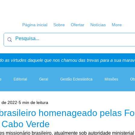
Página inicial
Sobre
Ofertar
Notícias
More
o as virtudes daquele que nos chamou das trevas para a sua maravi
e
Editorial
Geral
Gestão Eclesiástica
Missões
Ob
. de 2022
5 min de leitura
Artigos, Sermões & Esboços
 brasileiro homenageado pelas Fo
 Cabo Verde
s missionário brasileiro, atualmente sob autoridade ministerial