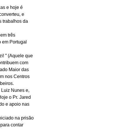
as e hoje é 
converteu, e 
s trabalhos da 
 em três 
o em Portugal 
! ” (Aquele que 
ontribuem com 
ado Maior das 
ém nos Centros 
eiros. 
 Luiz Nunes e, 
oje o Pr. Jared 
do e apoio nas 
iciado na prisão 
 para contar 