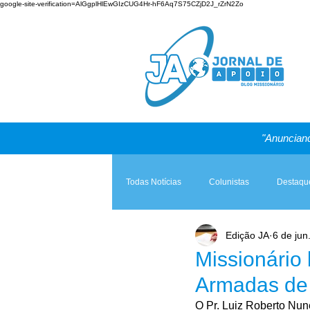
google-site-verification=AlGgplHlEwGIzCUG4Hr-hF6Aq7S75CZjD2J_rZrN2Zo
"Anunciand
Todas Notícias
Colunistas
Destaqu
Edição JA
6 de jun
Teologia & Prática
A Igreja e a Lei
Missionário
Armadas de
O Pr. Luiz Roberto Nune