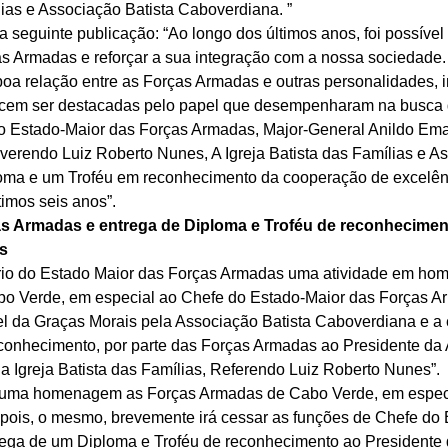
lias e Associação Batista Caboverdiana. ” 
 seguinte publicação: “Ao longo dos últimos anos, foi possível 
 Armadas e reforçar a sua integração com a nossa sociedade. 
oa relação entre as Forças Armadas e outras personalidades, in
ecem ser destacadas pelo papel que desempenharam na busca
o Estado-Maior das Forças Armadas, Major-General Anildo Ema
verendo Luiz Roberto Nunes, A Igreja Batista das Famílias e As
ma e um Troféu em reconhecimento da cooperação de excelên
imos seis anos”. 
 Armadas e entrega de Diploma e Troféu de reconhecimen
s
ório do Estado Maior das Forças Armadas uma atividade em ho
o Verde, em especial ao Chefe do Estado-Maior das Forças A
l da Graças Morais pela Associação Batista Caboverdiana e a 
conhecimento, por parte das Forças Armadas ao Presidente da
a Igreja Batista das Famílias, Referendo Luiz Roberto Nunes”. 
 foi uma homenagem as Forças Armadas de Cabo Verde, em espec
 pois, o mesmo, brevemente irá cessar as funções de Chefe do 
rega de um Diploma e Troféu de reconhecimento ao Presidente 