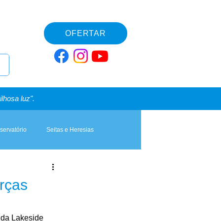
OFERTAR
lhosa luz".
servatório
Seitas e Heresias
rças
 da Lakeside 