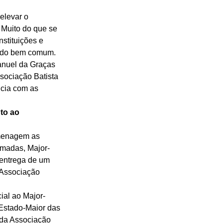
elevar o 
Muito do que se 
stituições e 
 do bem comum. 
nuel da Graças 
sociação Batista 
cia com as 
to ao 
menagem as 
rmadas, Major-
entrega de um 
 Associação 
ial ao Major-
Estado-Maior das 
da Associação 