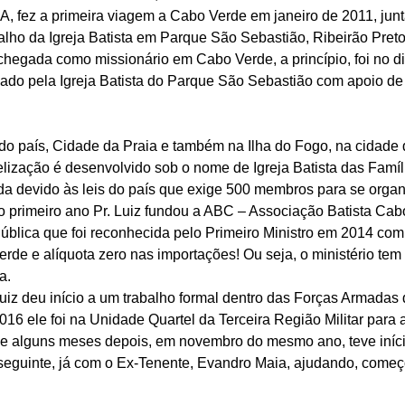
A, fez a primeira viagem a Cabo Verde em janeiro de 2011, jun
lho da Igreja Batista em Parque São Sebastião, Ribeirão Pret
hegada como missionário em Cabo Verde, a princípio, foi no di
ado pela Igreja Batista do Parque São Sebastião com apoio de 
l do país, Cidade da Praia e também na Ilha do Fogo, na cidade 
lização é desenvolvido sob o nome de Igreja Batista das Famíl
da devido às leis do país que exige 500 membros para se organi
o primeiro ano Pr. Luiz fundou a ABC – Associação Batista Cab
ública que foi reconhecida pelo Primeiro Ministro em 2014 com 
erde e alíquota zero nas importações! Ou seja, o ministério te
a. 
uiz deu início a um trabalho formal dentro das Forças Armadas
16 ele foi na Unidade Quartel da Terceira Região Militar para a
, e alguns meses depois, em novembro do mesmo ano, teve iníci
 seguinte, já com o Ex-Tenente, Evandro Maia, ajudando, começ