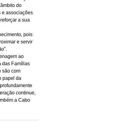
 âmbito do 
 e associações 
eforçar a sua 
ecimento, pois 
oximar e servir 
o”. 
menagem ao 
 das Famílias 
e são com 
o papel da 
 profundamente 
eração continue, 
também a Cabo 