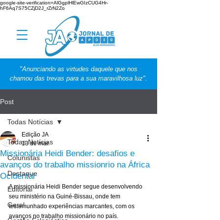
google-site-verification=AlGgplHlEwGIzCUG4Hr-
hF6Aq7S75CZjD2J_rZrN2Zo
"Anunciando as virtudes daquele que nos
chamou das trevas para a sua maravilhosa luz".
Post
Todas Notícias
Edição JA
Todas Notícias
13 de mar.
Missionária Heidi Bender: desafios e
Colunistas
avanços do trabalho missionrio na África
Destaque
Ocidental
A missionária Heidi Bender segue desenvolvendo 
Editorial
seu ministério na Guiné-Bissau, onde tem 
Geral
testemunhado experiências marcantes, com os 
avanços no trabalho missionário no país.