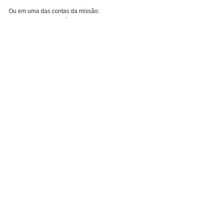
Ou em uma das contas da missão:
Associação Missionária Independente  
CNPJ: 60248465/0001-98
Banco Bradesco
Agência: 444-8
Conta Corrente: 81062-2
Banco do Brasil
Agência: 2890-8
Conta Corrente: 20919-8
Banco Itaú
Agência: 0623
Conta Corrente: 59596-4
Conheça outros projetos na agência AMI:
www.missaoami.com.br
___________________________________
PARA LER TODAS AS MATÉRIA QUE
VEICULAREM NO JORNAL DE APOIO
ENTRE EM UM DOS GRUPOS DE 