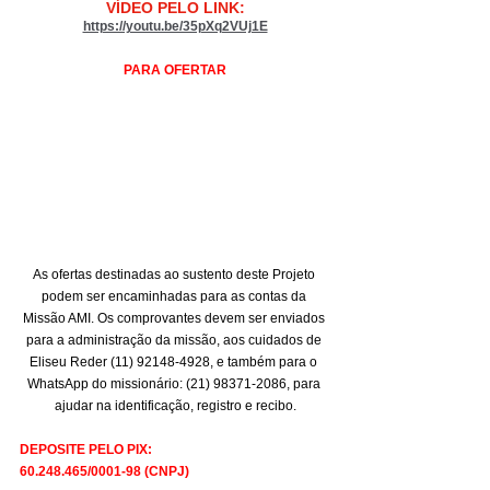
VÍDEO PELO LINK:
https://youtu.be/35pXq2VUj1E
PARA OFERTAR
As ofertas destinadas ao sustento deste Projeto 
podem ser encaminhadas para as contas da 
Missão AMI. Os comprovantes devem ser enviados 
para a administração da missão, aos cuidados de 
Eliseu Reder (11) 92148-4928, e também para o 
WhatsApp do missionário: (21) 98371-2086, para 
ajudar na identificação, registro e recibo.
DEPOSITE PELO PIX:
60.248.465/0001-98 (CNPJ)