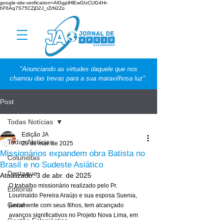
google-site-verification=AlGgplHlEwGIzCUG4Hr-
hF6Aq7S75CZjD2J_rZrN2Zo
"Anunciando as virtudes daquele que nos
chamou das trevas para a sua maravilhosa luz".
Post
Todas Notícias
Edição JA
Todas Notícias
29 de mar. de 2025
Missionários expandem obra Batista no
Colunistas
Brasil e no Sudeste Asiático
Destaque
Atualizado:
3 de abr. de 2025
O trabalho missionário realizado pelo Pr. 
Editorial
Lourinaldo Pereira Araújo e sua esposa Suenia, 
Geral
juntamente com seus filhos, tem alcançado 
avanços significativos no Projeto Nova Lima, em 