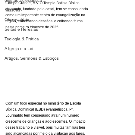
Gestão Eclesiástica
Campo Grande, MS. O Templo Batista Bíblico 
Maranata, fundado pelo casal, tem se consolidado 
Missões
como um importante centro de evangelização na 
Observatório
região, enfrentando desafios, e colhendo frutos 
neste primeiro trimestre de 2025.
Seitas e Heresias
Teologia & Prática
A Igreja e a Lei
Artigos, Sermões & Esboços
Com um foco especial no ministério de Escola 
Bíblica Dominical (EBD) evangelística, Pr. 
Lourinaldo tem conseguido atrair um número 
crescente de crianças e adolescentes. O impacto 
desse trabalho é visível, pois muitas famílias têm 
sido alcançadas por meio da visitação aos lares, 