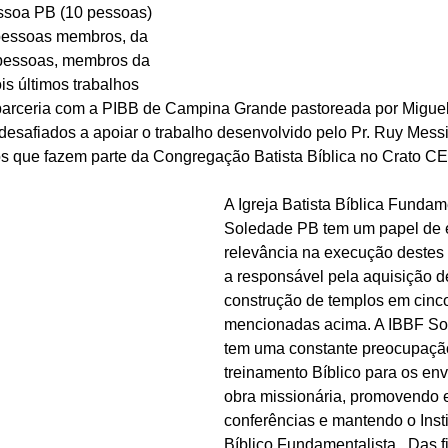
ssoa PB (10 pessoas) 
 pessoas membros, da 
pessoas, membros da 
s últimos trabalhos 
parceria com a PIBB de Campina Grande pastoreada por Miguel
desafiados a apoiar o trabalho desenvolvido pelo Pr. Ruy Mess
s que fazem parte da Congregação Batista Bíblica no Crato CE
A Igreja Batista Bíblica Fundam
Soledade PB tem um papel de 
relevância na execução destes 
a responsável pela aquisição d
construção de templos em cinc
mencionadas acima. A IBBF S
tem uma constante preocupaçã
treinamento Bíblico para os env
obra missionária, promovendo en
conferências e mantendo o Instit
Bíblico Fundamentalista.  Das fi