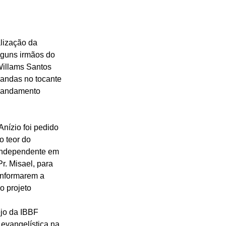
lização da 
lguns irmãos do 
 Willams Santos 
andas no tocante 
o andamento 
nízio foi pedido 
o teor do 
 Independente em 
r. Misael, para 
informarem a 
 projeto 
jo da IBBF 
evangelística na 