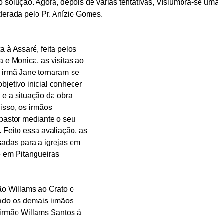
 solução. Agora, depois de várias tentativas, Vislumbra-se um
derada pelo Pr. Anízio Gomes.
a à Assaré, feita pelos 
a e Monica, as visitas ao 
 irmã Jane tornaram-se 
bjetivo inicial conhecer 
 e a situação da obra 
isso, os irmãos 
 pastor mediante o seu 
 Feito essa avaliação, as 
adas para a igrejas em 
 em Pitangueiras 
o Willams ao Crato o 
o os demais irmãos 
 irmão Willams Santos á 