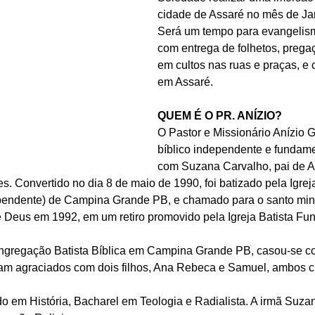
cidade de Assaré no mês de Jan
Será um tempo para evangelismo
com entrega de folhetos, prega
em cultos nas ruas e praças, e 
em Assaré. 
QUEM É O PR. ANÍZIO?
O Pastor e Missionário Anízio G
bíblico independente e fundame
com Suzana Carvalho, pai de 
 Convertido no dia 8 de maio de 1990, foi batizado pela Igreja
pendente) de Campina Grande PB, e chamado para o santo mini
 Deus em 1992, em um retiro promovido pela Igreja Batista Fun
ngregação Batista Bíblica em Campina Grande PB, casou-se 
ram agraciados com dois filhos, Ana Rebeca e Samuel, ambos cr
do em História, Bacharel em Teologia e Radialista. A irmã Suza