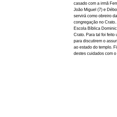
casado com a irmã Fer
João Miguel (7) e Déb
servirá como obreiro d
congregação no Crato. A
Escola Bíblica Dominic
Crato. Para tal foi fei
para discutirem o assu
ao estado do templo. F
destes cuidados com o 