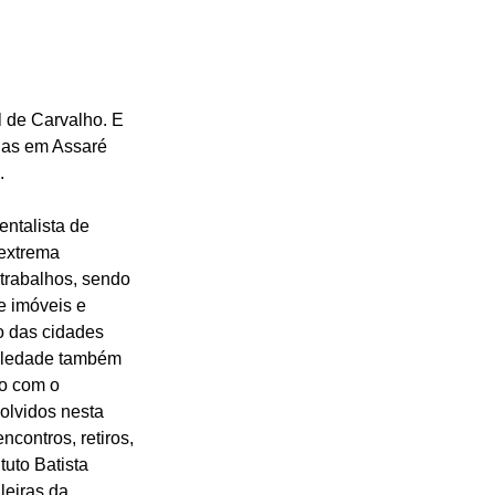
 de Carvalho. E 
ias em Assaré 
.
entalista de 
extrema 
trabalhos, sendo 
e imóveis e 
o das cidades 
oledade também 
o com o 
olvidos nesta 
contros, retiros, 
uto Batista 
leiras da 