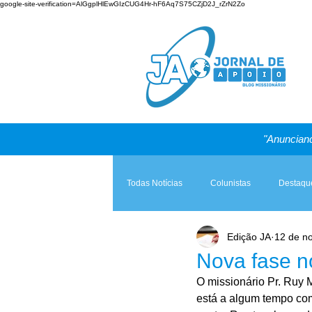
google-site-verification=AlGgplHlEwGIzCUG4Hr-hF6Aq7S75CZjD2J_rZrN2Zo
"Anunciand
Todas Notícias
Colunistas
Destaqu
Edição JA
12 de n
Teologia & Prática
A Igreja e a Lei
Nova fase n
O missionário Pr. Ruy M
está a algum tempo com 