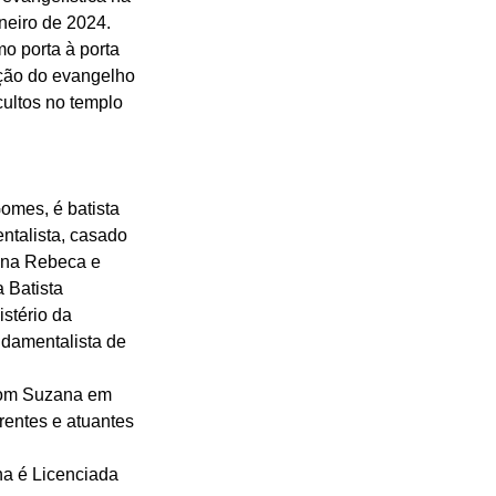
eiro de 2024. 
 porta à porta 
ção do evangelho 
cultos no templo 
omes, é batista 
ntalista, casado 
Ana Rebeca e 
 Batista 
stério da 
damentalista de 
com Suzana em 
entes e atuantes 
na é Licenciada 