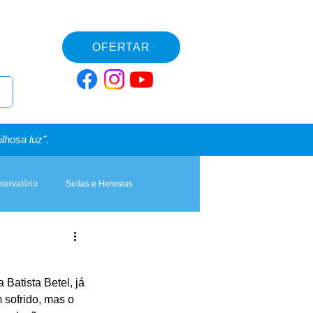
OFERTAR
lhosa luz".
servatório
Seitas e Heresias
Batista Betel, já 
 sofrido, mas o 