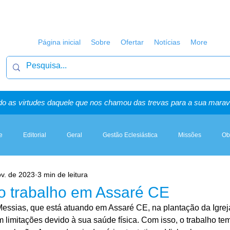
Página inicial
Sobre
Ofertar
Notícias
More
o as virtudes daquele que nos chamou das trevas para a sua maravi
e
Editorial
Geral
Gestão Eclesiástica
Missões
Ob
ov. de 2023
3 min de leitura
Artigos, Sermões & Esboços
o trabalho em Assaré CE
essias, que está atuando em Assaré CE, na plantação da Igreja 
limitações devido à sua saúde física. Com isso, o trabalho tem