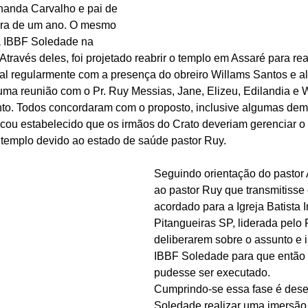
nanda Carvalho e pai de 
ora de um ano. O mesmo 
a IBBF Soledade na 
través deles, foi projetado reabrir o templo em Assaré para rea
al regularmente com a presença do obreiro Willams Santos e a
to uma reunião com o Pr. Ruy Messias, Jane, Elizeu, Edilandia e
nto. Todos concordaram com o proposto, inclusive algumas dem
icou estabelecido que os irmãos do Crato deveriam gerenciar 
templo devido ao estado de saúde pastor Ruy. 
Seguindo orientação do pastor A
ao pastor Ruy que transmitisse 
acordado para a Igreja Batista
Pitangueiras SP, liderada pelo P
deliberarem sobre o assunto e 
IBBF Soledade para que então o
pudesse ser executado. 
Cumprindo-se essa fase é dese
Soledade realizar uma imersão 