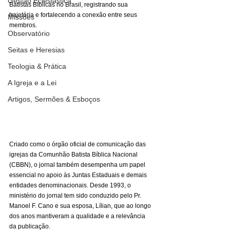
Gestão Eclesiástica
Batistas Bíblicas no Brasil, registrando sua 
trajetória e fortalecendo a conexão entre seus 
Missões
membros.
Observatório
Seitas e Heresias
Teologia & Prática
A Igreja e a Lei
Artigos, Sermões & Esboços
Criado como o órgão oficial de comunicação das 
igrejas da Comunhão Batista Bíblica Nacional 
(CBBN), o jornal também desempenha um papel 
essencial no apoio às Juntas Estaduais e demais 
entidades denominacionais. Desde 1993, o 
ministério do jornal tem sido conduzido pelo Pr. 
Manoel F. Cano e sua esposa, Lílian, que ao longo 
dos anos mantiveram a qualidade e a relevância 
da publicação.