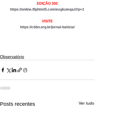
EDIÇÃO 300
https://online.fliphtml5.com/exgku/eqaz/#p=1
VISITE
https://cbbn.org.br/jornal-batista/
Observatório
Ver tudo
Posts recentes