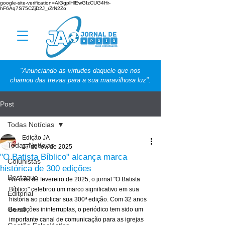
google-site-verification=AlGgplHlEwGIzCUG4Hr-
hF6Aq7S75CZjD2J_rZrN2Zo
"Anunciando as virtudes daquele que nos
chamou das trevas para a sua maravilhosa luz".
Post
Todas Notícias
Edição JA
Todas Notícias
27 de fev. de 2025
"O Batista Bíblico" alcança marca
Colunistas
histórica de 300 edições
Destaque
No mês de fevereiro de 2025, o jornal "O Batista 
Bíblico" celebrou um marco significativo em sua 
Editorial
história ao publicar sua 300ª edição. Com 32 anos 
Geral
de edições ininterruptas, o periódico tem sido um 
importante canal de comunicação para as igrejas 