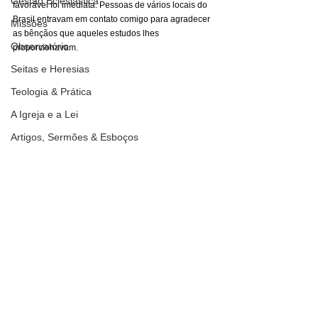
Gestão Eclesiástica
favorável foi imediata. Pessoas de vários locais do 
Brasil entravam em contato comigo para agradecer 
Missões
as bênçãos que aqueles estudos lhes 
Observatório
proporcionavam.
Seitas e Heresias
Teologia & Prática
A Igreja e a Lei
Artigos, Sermões & Esboços