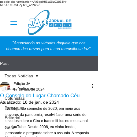
google-site-verification=AlGgplHlEwGIzCUG4Hr-
hF6Aq7S75CZjD2J_rZrN2Zo
"Anunciando as virtudes daquele que nos
chamou das trevas para a sua maravilhosa luz".
Post
Todas Notícias
Edição JA
Todas Notícias
17 de jan. de 2024
O Consolo do Lugar Chamado Céu
Colunistas
Atualizado:
18 de jan. de 2024
Destaque
No segundo semestre de 2020, em meio aos 
pavores da pandemia, resolvi fazer uma série de 
Editorial
estudos sobre o Céu e transmiti-los no meu canal 
do YouTube. Desde 2008, eu vinha lendo, 
Geral
pensando e pregando sobre o assunto. A resposta 