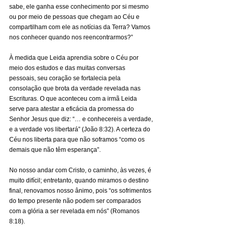
sabe, ele ganha esse conhecimento por si mesmo 
ou por meio de pessoas que chegam ao Céu e 
compartilham com ele as notícias da Terra? Vamos 
nos conhecer quando nos reencontrarmos?”
​À medida que Leida aprendia sobre o Céu por 
meio dos estudos e das muitas conversas 
pessoais, seu coração se fortalecia pela 
consolação que brota da verdade revelada nas 
Escrituras. O que aconteceu com a irmã Leida 
serve para atestar a eficácia da promessa do 
Senhor Jesus que diz: “… e conhecereis a verdade, 
e a verdade vos libertará” (João 8:32). A certeza do 
Céu nos liberta para que não soframos “como os 
demais que não têm esperança”.
​No nosso andar com Cristo, o caminho, às vezes, é 
muito difícil; entretanto, quando miramos o destino 
final, renovamos nosso ânimo, pois “os sofrimentos 
do tempo presente não podem ser comparados 
com a glória a ser revelada em nós” (Romanos 
8:18).