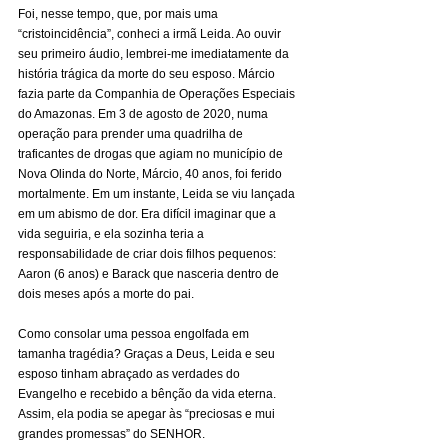
Foi, nesse tempo, que, por mais uma 
“cristoincidência”, conheci a irmã Leida. Ao ouvir 
seu primeiro áudio, lembrei-me imediatamente da 
história trágica da morte do seu esposo. Márcio 
fazia parte da Companhia de Operações Especiais 
do Amazonas. Em 3 de agosto de 2020, numa 
operação para prender uma quadrilha de 
traficantes de drogas que agiam no município de 
Nova Olinda do Norte, Márcio, 40 anos, foi ferido 
mortalmente. Em um instante, Leida se viu lançada 
em um abismo de dor. Era difícil imaginar que a 
vida seguiria, e ela sozinha teria a 
responsabilidade de criar dois filhos pequenos: 
Aaron (6 anos) e Barack que nasceria dentro de 
dois meses após a morte do pai.
​Como consolar uma pessoa engolfada em 
tamanha tragédia? Graças a Deus, Leida e seu 
esposo tinham abraçado as verdades do 
Evangelho e recebido a bênção da vida eterna. 
Assim, ela podia se apegar às “preciosas e mui 
grandes promessas” do SENHOR.