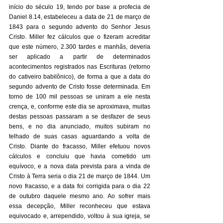
início do século 19, tendo por base a profecia de 
Daniel 8.14, estabeleceu a data de 21 de março de 
1843 para o segundo advento do Senhor Jesus 
Cristo. Miller fez cálculos que o fizeram acreditar 
que este número, 2.300 tardes e manhãs, deveria 
ser aplicado a partir de determinados 
acontecimentos registrados nas Escrituras (retorno 
do cativeiro babilônico), de forma a que a data do 
segundo advento de Cristo fosse determinada. Em 
torno de 100 mil pessoas se uniram a ele nesta 
crença, e, conforme este dia se aproximava, muitas 
destas pessoas passaram a se desfazer de seus 
bens, e no dia anunciado, muitos subiram no 
telhado de suas casas aguardando a volta de 
Cristo. Diante do fracasso, Miller efetuou novos 
cálculos e concluiu que havia cometido um 
equívoco, e a nova data prevista para a vinda de 
Cristo à Terra seria o dia 21 de março de 1844. Um 
novo fracasso, e a data foi corrigida para o dia 22 
de outubro daquele mesmo ano. Ao sofrer mais 
essa decepção, Miller reconheceu que estava 
equivocado e, arrependido, voltou à sua igreja, se 