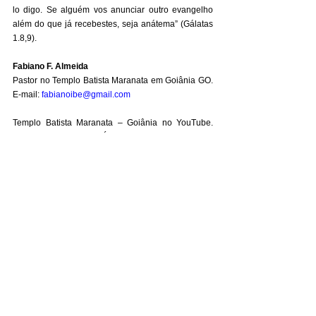
lo digo. Se alguém vos anunciar outro evangelho 
além do que já recebestes, seja anátema” (Gálatas 
1.8,9). 
Fabiano F. Almeida
Pastor no Templo Batista Maranata em Goiânia GO. 
E-mail: 
fabianoibe@gmail.com
Templo Batista Maranata – Goiânia no YouTube. 
Devocional diário “A BÍBLIA VOS DIZ” pela Rádio 
BBN INTERNACIONAL (2ª a 6ª às 13h e 20h; 
sábados e domingos ás 13h30 e 20h30). Blog: 
teologiapragente.blogspot.com
; Podcast Teologia 
pra Gente.
#articulistas