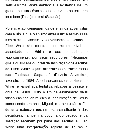
seus escritos, White evidencia a existência de um 
grande conflito cósmico sendo travado na terra em 
ter o bem (Deus) e o mal (Satanás). 
Porém, é ao compararmos os ensinos adventistas 
com a Bíblia que o abismo entre a luz e as trevas se 
mostra mais evidente. No adventismo os escritos de 
Ellen White são colocados no mesmo nível de 
autoridade da Bíblia, o que é defendido 
vigorosamente, por seus seguidores, “Negamos 
que a qualidade ou grau de inspiração dos escritos 
de Ellen White sejam diferentes dos encontrados 
nas Escrituras Sagradas” (Revista Adventista, 
fevereiro de 1984. Ao observarmos os ensinos de 
White, é visível sua tentativa rebaixar a pessoa e 
obra de Jesus Cristo a fim de estabelecer seus 
falsos ensinos, entre eles a identificação de Jesus 
como sendo um anjo, Miguel, e a atribuição a Ele 
de uma natureza pecaminosa semelhante à dos 
pecadores. Também a doutrina do pecado e da 
salvação recebem por parte dos escritos e Ellen 
White uma interpretação repleta de figuras e 