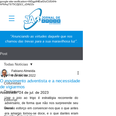
google-site-verification=AlGgplHlEwGIzCUG4Hr-
hF6Aq7S75CZjD2J_rZrN2Zo
"Anunciando as virtudes daquele que nos
chamou das trevas para a sua maravilhosa luz".
Post
Todas Notícias
Fabiano Almeida
Todas Notícias
8 de set. de 2022
O movimento adventista e a necessidade
Colunistas
de vigiarmos
Destaque
Atualizado:
24 de jul. de 2023
Unir o joio ao trigo é estratégia recorrente do 
Editorial
adversário, de forma que não nos surpreende seu 
Geral
imenso esforço em convencer-nos que o que antes 
era amargo tornou-se doce, e o que dantes eram 