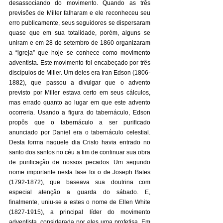
desassociando do movimento. Quando as três 
previsões de Miller falharam e ele reconheceu seu 
erro publicamente, seus seguidores se dispersaram 
quase que em sua totalidade, porém, alguns se 
uniram e em 28 de setembro de 1860 organizaram 
a “igreja” que hoje se conhece como movimento 
adventista. Este movimento foi encabeçado por três 
discípulos de Miller. Um deles era Iran Edson (1806-
1882), que passou a divulgar que o advento 
previsto por Miller estava certo em seus cálculos, 
mas errado quanto ao lugar em que este advento 
ocorreria. Usando a figura do tabernáculo, Edson 
propôs que o tabernáculo a ser purificado 
anunciado por Daniel era o tabernáculo celestial. 
Desta forma naquele dia Cristo havia entrado no 
santo dos santos no céu a fim de continuar sua obra 
de purificação de nossos pecados. Um segundo 
nome importante nesta fase foi o de Joseph Bates 
(1792-1872), que baseava sua doutrina com 
especial atenção a guarda do sábado. E, 
finalmente, uniu-se a estes o nome de Ellen White 
(1827-1915), a principal líder do movimento 
adventista, considerada por eles uma profetisa. Em 