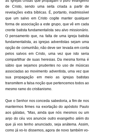
as igrejas cristãs que propagam o puro evangelho 
de Cristo, sendo uma seita criada a partir de 
revelações extra bíblicas. É, portanto, inadmissível 
que um salvo em Cristo cogite manter qualquer 
forma de associação a este grupo, que vê em cada 
crente batista fundamentalista seu alvo missionário. 
O pensamento que, na falta de uma igreja batista 
fundamentalista, as igrejas adventistas sejam uma 
opção de comunhão, não deve ser levada em conta 
pelos salvos em Cristo, uma vez que isto seria 
compartilhar de suas heresias. Da mesma forma é 
sábio que sejamos prudentes no uso de músicas 
associadas ao movimento adventista, uma vez que 
sua propagação em meio as igrejas batistas 
transmitem a falsa noção que pertencemos todos ao 
mesmo ramo do cristianismo. 
Que o Senhor nos conceda sabedoria, a fim de nos 
mantermos firmes na exortação do apóstolo Paulo 
aos gálatas, “Mas, ainda que nós mesmos ou um 
anjo do céu vos anuncie outro evangelho além do 
que já vos tenho anunciado, seja anátema. Assim, 
como já vo-lo dissemos, agora de novo também vo-