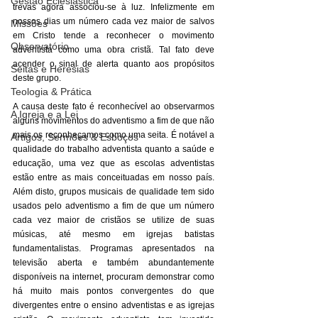
Gestão Eclesiástica
trevas agora associou-se à luz. Infelizmente em 
nossos dias um número cada vez maior de salvos 
Missões
em Cristo tende a reconhecer o movimento 
Observatório
adventista como uma obra cristã. Tal fato deve 
acender o sinal de alerta quanto aos propósitos 
Seitas e Heresias
deste grupo. 
Teologia & Prática
A causa deste fato é reconhecível ao observarmos 
A Igreja e a Lei
alguns movimentos do adventismo a fim de que não 
mais os reconheçamos como uma seita. É notável a 
Artigos, Sermões & Esboços
qualidade do trabalho adventista quanto a saúde e 
educação, uma vez que as escolas adventistas 
estão entre as mais conceituadas em nosso país. 
Além disto, grupos musicais de qualidade tem sido 
usados pelo adventismo a fim de que um número 
cada vez maior de cristãos se utilize de suas 
músicas, até mesmo em igrejas batistas 
fundamentalistas. Programas apresentados na 
televisão aberta e também abundantemente 
disponíveis na internet, procuram demonstrar como 
há muito mais pontos convergentes do que 
divergentes entre o ensino adventistas e as igrejas 