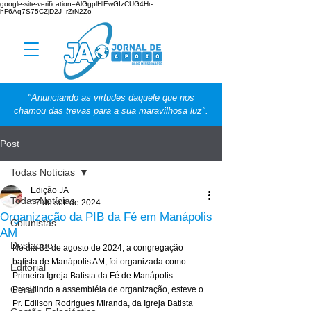
google-site-verification=AlGgplHlEwGIzCUG4Hr-
hF6Aq7S75CZjD2J_rZrN2Zo
"Anunciando as virtudes daquele que nos
chamou das trevas para a sua maravilhosa luz".
Post
Todas Notícias
Edição JA
Todas Notícias
17 de set. de 2024
Organização da PIB da Fé em Manápolis
Colunistas
AM
Destaque
No dia 31 de agosto de 2024, a congregação 
batista de Manápolis AM, foi organizada como 
Editorial
Primeira Igreja Batista da Fé de Manápolis. 
Geral
Presidindo a assembléia de organização, esteve o 
Pr. Edilson Rodrigues Miranda, da Igreja Batista 