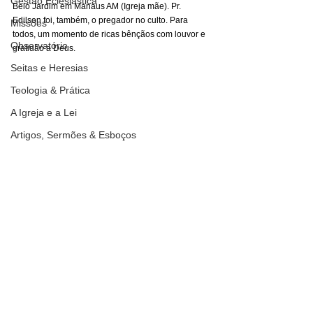
Gestão Eclesiástica
Belo Jardim em Manaus AM (Igreja mãe). Pr. 
Edilson foi, também, o pregador no culto. Para 
Missões
todos, um momento de ricas bênçãos com louvor e 
Observatório
gratidão a Deus.
Seitas e Heresias
Teologia & Prática
A Igreja e a Lei
Artigos, Sermões & Esboços