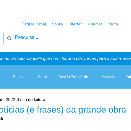
Página inicial
Sobre
Ofertar
Notícias
More
o as virtudes daquele que nos chamou das trevas para a sua maravi
e
Editorial
Geral
Gestão Eclesiástica
Missões
Ob
. de 2022
3 min de leitura
Artigos, Sermões & Esboços
tícias (e frases) da grande obra
ia