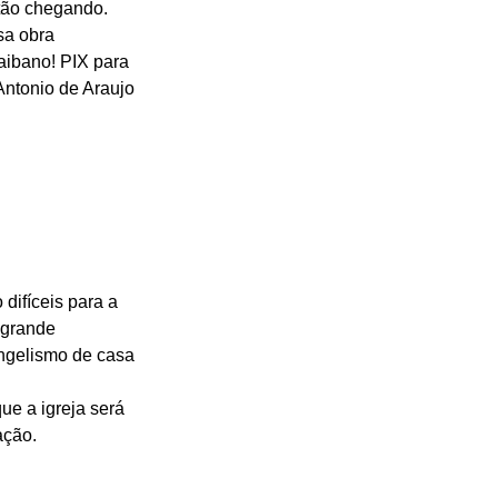
tão chegando. 
sa obra 
aibano! PIX para 
ntonio de Araujo 
difíceis para a 
 grande 
angelismo de casa 
e a igreja será 
ação. 