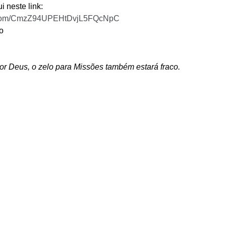
 neste link: 
pp.com/CmzZ94UPEHtDvjL5FQcNpC
o 
or Deus, o zelo para Missões também estará fraco.