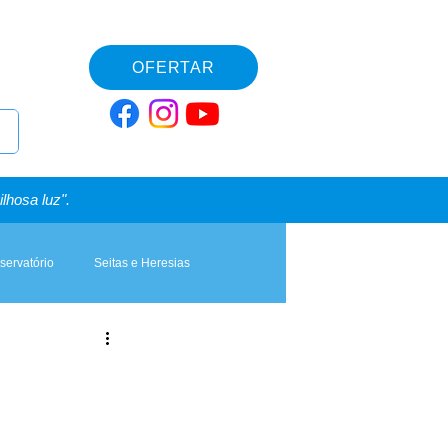
OFERTAR
lhosa luz".
servatório
Seitas e Heresias