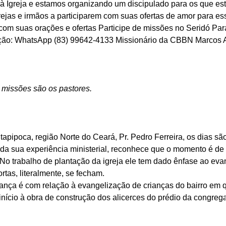
à Igreja e estamos organizando um discipulado para os que es
ejas e irmãos a participarem com suas ofertas de amor para es
om suas orações e ofertas Participe de missões no Seridó Par
ução: WhatsApp (83) 99642-4133 Missionário da CBBN Marcos A
 missões são os pastores.
tapipoca, região Norte do Ceará, Pr. Pedro Ferreira, os dias são 
da sua experiência ministerial, reconhece que o momento é de
. No trabalho de plantação da igreja ele tem dado ênfase ao ev
tas, literalmente, se fecham. 
ança é com relação à evangelização de crianças do bairro em qu
 início à obra de construção dos alicerces do prédio da congreg