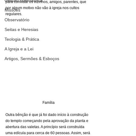
Gestão Eclesiástica
para convidar os vizinhos, amigos, parentes, que 
por algum motivo não vão à igreja nos cultos 
Missões
regulares. 
Observatório
Seitas e Heresias
Teologia & Prática
A Igreja e a Lei
Artigos, Sermões & Esboços
Família
Outra bênção é que já foi dado início à construção 
do templo começando pela aprovação da planta e 
abertura das valetas. A princípio será construída 
uma edícula para cerca de 60 pessoas. Assim, será 