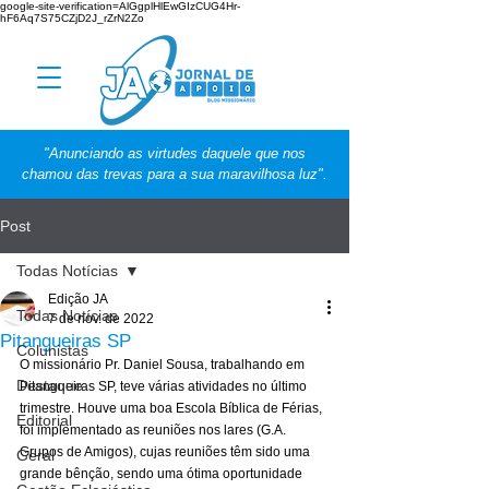
google-site-verification=AlGgplHlEwGIzCUG4Hr-
hF6Aq7S75CZjD2J_rZrN2Zo
"Anunciando as virtudes daquele que nos
chamou das trevas para a sua maravilhosa luz".
Post
Todas Notícias
Edição JA
Todas Notícias
7 de nov. de 2022
Pitangueiras SP
Colunistas
O missionário Pr. Daniel Sousa, trabalhando em 
Destaque
Pitangueiras SP, teve várias atividades no último 
trimestre. Houve uma boa Escola Bíblica de Férias, 
Editorial
foi implementado as reuniões nos lares (G.A. 
Grupos de Amigos), cujas reuniões têm sido uma 
Geral
grande bênção, sendo uma ótima oportunidade 