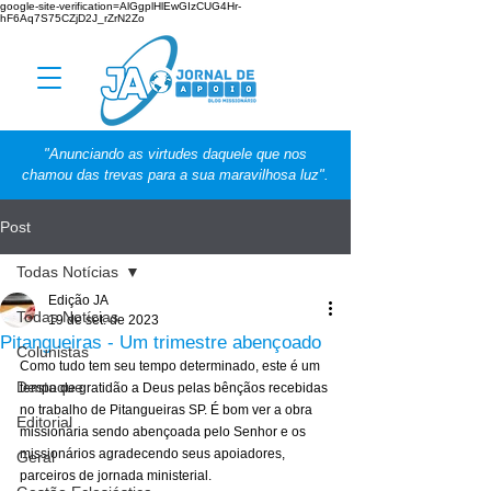
google-site-verification=AlGgplHlEwGIzCUG4Hr-
hF6Aq7S75CZjD2J_rZrN2Zo
"Anunciando as virtudes daquele que nos
chamou das trevas para a sua maravilhosa luz".
Post
Todas Notícias
Edição JA
Todas Notícias
19 de set. de 2023
Pitangueiras - Um trimestre abençoado
Colunistas
Como tudo tem seu tempo determinado, este é um 
Destaque
tempo de gratidão a Deus pelas bênçãos recebidas 
no trabalho de Pitangueiras SP. É bom ver a obra 
Editorial
missionária sendo abençoada pelo Senhor e os 
missionários agradecendo seus apoiadores, 
Geral
parceiros de jornada ministerial.