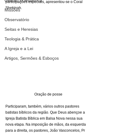
Gestão Eclesiástica
participações especiais, apresentou-se o Coral 
Shekinah. 
Missões
Observatório
Seitas e Heresias
Teologia & Prática
A Igreja e a Lei
Artigos, Sermões & Esboços
Oração de posse
Participaram, também, vários outros pastores 
batistas bíblicos da região. Que Deus abençoe a 
Igreja Batista Bíblica em Balsa Nova nessa sua 
nova etapa. Na imposição de mãos, da esquerda 
para a direita, os pastores, João Vasconcelos, Pr 