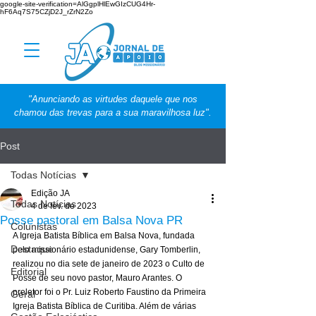
google-site-verification=AlGgplHlEwGIzCUG4Hr-
hF6Aq7S75CZjD2J_rZrN2Zo
"Anunciando as virtudes daquele que nos
chamou das trevas para a sua maravilhosa luz".
Post
Todas Notícias
Edição JA
Todas Notícias
4 de fev. de 2023
Posse pastoral em Balsa Nova PR
Colunistas
A Igreja Batista Bíblica em Balsa Nova, fundada 
Destaque
pelo missionário estadunidense, Gary Tomberlin, 
realizou no dia sete de janeiro de 2023 o Culto de 
Editorial
Posse de seu novo pastor, Mauro Arantes. O 
preletor foi o Pr. Luiz Roberto Faustino da Primeira 
Geral
Igreja Batista Bíblica de Curitiba. Além de várias 