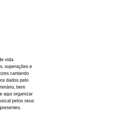
e vida 
s, superações e 
vozes cantando 
os dados pelo 
minário, bem 
 aqui organizar 
sical pelos seus 
 presentes. 