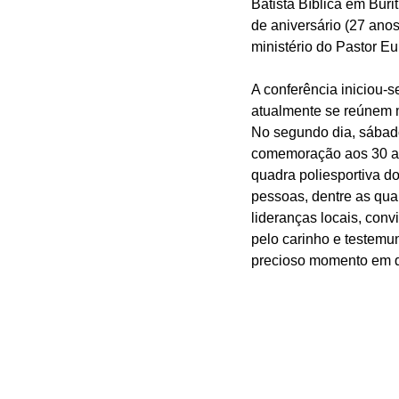
Batista Bíblica em Buri
de aniversário (27 ano
ministério do Pastor E
A conferência iniciou-
atualmente se reúnem 
No segundo dia, sábado
comemoração aos 30 ano
quadra poliesportiva d
pessoas, dentre as qua
lideranças locais, con
pelo carinho e testemu
precioso momento em q