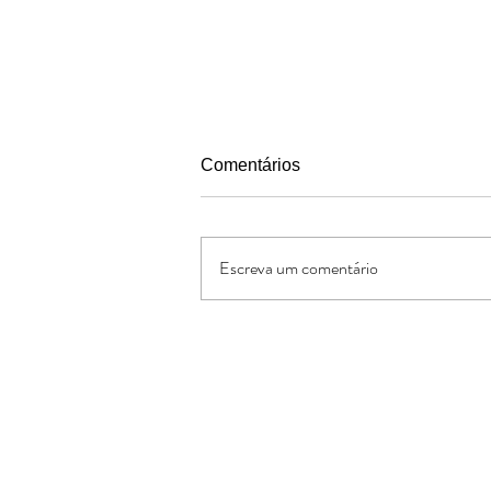
Comentários
Escreva um comentário
IBB Grande Vitória comemora
11 anos
Oferte:
O Jornal de Apoio é um ministério sem
lucrativos. As ofertas e doações serve
os custos administrativos da missão