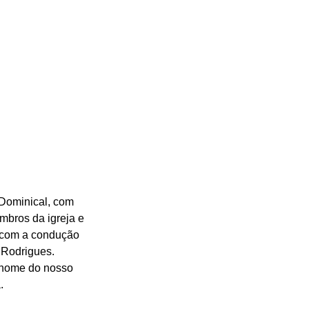
Dominical, com 
bros da igreja e 
 com a condução 
 Rodrigues. 
o nome do nosso 
. 