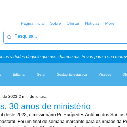
Página inicial
Sobre
Ofertar
Notícias
More
o as virtudes daquele que nos chamou das trevas para a sua maravi
e
Editorial
Geral
Gestão Eclesiástica
Missões
Ob
i. de 2023
2 min de leitura
Artigos, Sermões & Esboços
s, 30 anos de ministério
ril deste 2023, o missionário Pr. Eurípedes Antônio dos Santos
astoral. Foi um final de semana marcante para os irmãos da Pri