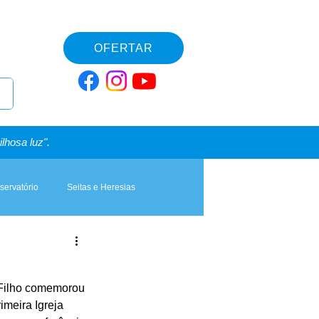
OFERTAR
lhosa luz".
servatório
Seitas e Heresias
 Filho comemorou 
meira Igreja 