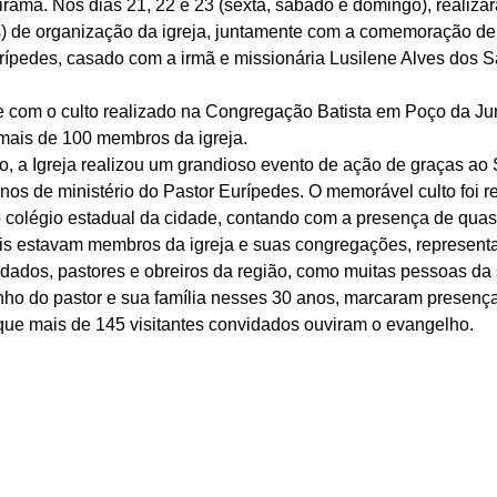
tirama. Nos dias 21, 22 e 23 (sexta, sábado e domingo), realiza
s) de organização da igreja, juntamente com a comemoração de
urípedes, casado com a irmã e missionária Lusilene Alves dos S
se com o culto realizado na Congregação Batista em Poço da Ju
mais de 100 membros da igreja. 
, a Igreja realizou um grandioso evento de ação de graças ao
s de ministério do Pastor Eurípedes. O memorável culto foi re
o colégio estadual da cidade, contando com a presença de quas
is estavam membros da igreja e suas congregações, representa
vidados, pastores e obreiros da região, como muitas pessoas da
nho do pastor e sua família nesses 30 anos, marcaram presença
ue mais de 145 visitantes convidados ouviram o evangelho. 