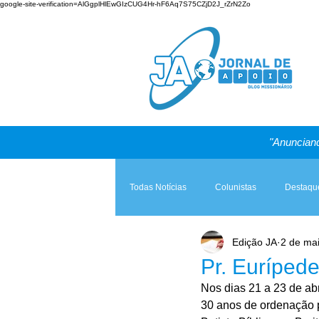
google-site-verification=AlGgplHlEwGIzCUG4Hr-hF6Aq7S75CZjD2J_rZrN2Zo
"Anunciand
Todas Notícias
Colunistas
Destaqu
Edição JA
2 de ma
Teologia & Prática
A Igreja e a Lei
Pr. Eurípede
Nos dias 21 a 23 de ab
30 anos de ordenação p