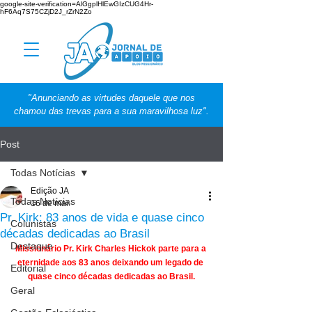
google-site-verification=AlGgplHlEwGIzCUG4Hr-
hF6Aq7S75CZjD2J_rZrN2Zo
"Anunciando as virtudes daquele que nos
chamou das trevas para a sua maravilhosa luz".
Post
Todas Notícias
Edição JA
Todas Notícias
16 de mai.
Pr. Kirk: 83 anos de vida e quase cinco
Colunistas
décadas dedicadas ao Brasil
Destaque
Missionário Pr. Kirk Charles Hickok parte para a 
eternidade aos 83 anos deixando um legado de 
Editorial
quase cinco décadas dedicadas ao Brasil.
Geral