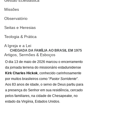
Gestão Eclesiástica
Missões
Observatório
Seitas e Heresias
Teologia & Prática
A Igreja e a Lei
CHEGADA DA FAMÍLIA AO BRASIL EM 1975
Artigos, Sermões & Esboços
O dia 13 de maio de 2026 marcou o encerramento 
da jornada terrena do missionário estadunidense 
Kirk Charles Hickok
, conhecido carinhosamente 
por muitos brasileiros como “
Pastor Sorridente
”. 
Aos 83 anos de idade, o servo de Deus partiu para 
a presença do Senhor em sua residência, cercado 
pelos familiares, na cidade de Chesapeake, no 
estado da Virgínia, Estados Unidos.