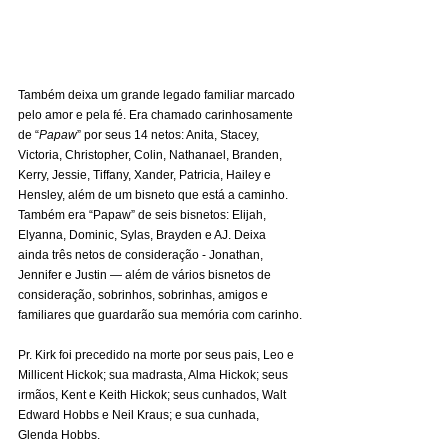
Também deixa um grande legado familiar marcado 
pelo amor e pela fé. Era chamado carinhosamente 
de “
Papaw
” por seus 14 netos: Anita, Stacey, 
Victoria, Christopher, Colin, Nathanael, Branden, 
Kerry, Jessie, Tiffany, Xander, Patricia, Hailey e 
Hensley, além de um bisneto que está a caminho. 
Também era “Papaw” de seis bisnetos: Elijah, 
Elyanna, Dominic, Sylas, Brayden e AJ. Deixa 
ainda três netos de consideração - Jonathan, 
Jennifer e Justin — além de vários bisnetos de 
consideração, sobrinhos, sobrinhas, amigos e 
familiares que guardarão sua memória com carinho.
Pr. Kirk foi precedido na morte por seus pais, Leo e 
Millicent Hickok; sua madrasta, Alma Hickok; seus 
irmãos, Kent e Keith Hickok; seus cunhados, Walt 
Edward Hobbs e Neil Kraus; e sua cunhada, 
Glenda Hobbs.