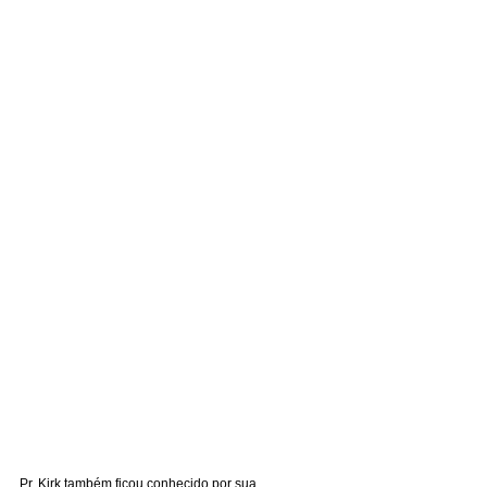
Pr. Kirk também ficou conhecido por sua 