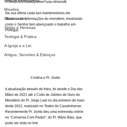
Gestão Eclesiástica
IYSKuDAOHSzasZjt/view?usp=drivesdk
Missões
Na sua última carta aos mantenedores ele 
Observatório
atualizou as informações do ministério, mostrando 
como o Senhor tem abençoado o trabalho em 
Seitas e Heresias
Portugal. 
Teologia & Prática
A Igreja e a Lei
Artigos, Sermões & Esboços
Cristina e Pr. Jovito
A atualização através de fotos, foi desde o Dia das 
Mães de 2021 até o Culto de Jubileu de Ouro do 
Ministério do Pr. Jorge Leal no dia primeiro de maio 
deste 2022, realizado no Teatro do Casalinhense. 
Recentemente Pr. Jovito deu uma entrevista online 
no “Conversa Com Pastor”, do Pr. Mário Baio, que 
pode ser vista no link: 