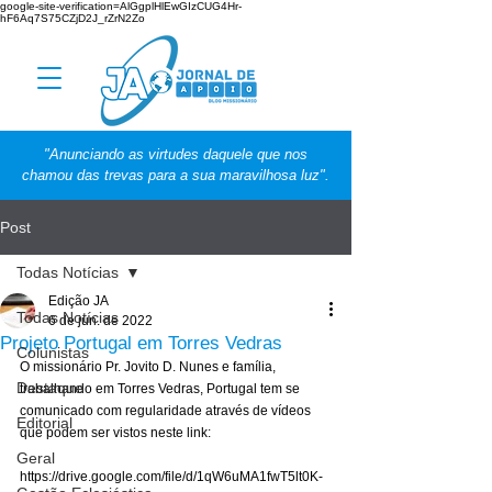
google-site-verification=AlGgplHlEwGIzCUG4Hr-
hF6Aq7S75CZjD2J_rZrN2Zo
"Anunciando as virtudes daquele que nos
chamou das trevas para a sua maravilhosa luz".
Post
Todas Notícias
Edição JA
Todas Notícias
6 de jun. de 2022
Projeto Portugal em Torres Vedras
Colunistas
O missionário Pr. Jovito D. Nunes e família, 
Destaque
trabalhando em Torres Vedras, Portugal tem se 
comunicado com regularidade através de vídeos 
Editorial
que podem ser vistos neste link: 
Geral
https://drive.google.com/file/d/1qW6uMA1fwT5lt0K-