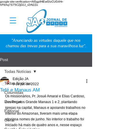
google-site-verification=AlGgplHlEwGIzCUG4Hr-
hF6Aq7S75CZjD2J_rZrN2Zo
"Anunciando as virtudes daquele que nos
chamou das trevas para a sua maravilhosa luz".
Post
Todas Notícias
Edição JA
Todas Notícias
9 de jul. de 2022
Tefé e Manaus AM
Colunistas
Os missionários, Pr. Josué Amaral e Elias Cardoso, 
Destaque
dos Projetos Grande Manaus 1 e 2, plantando 
igrejas na capital, Manaus e apoiando trabalhos no 
Editorial
interior do Amazonas, tiveram mais uma etapa 
vitoriosa nomes de junho. No interior o trabalho foi 
Geral
iniciado há mais de quatro anos e, nesse espaço 