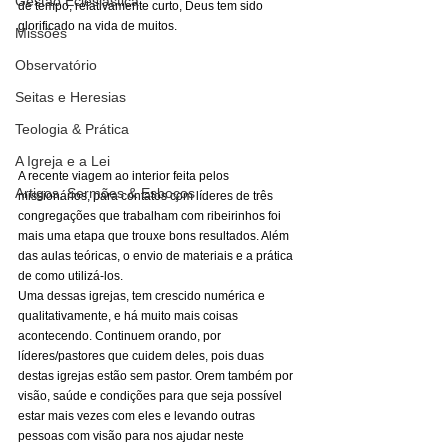
Gestão Eclesiástica
de tempo, relativamente curto, Deus tem sido 
glorificado na vida de muitos. 
Missões
Observatório
Seitas e Heresias
Teologia & Prática
A Igreja e a Lei
A recente viagem ao interior feita pelos 
Artigos, Sermões & Esboços
missionários, para contatos com líderes de três 
congregações que trabalham com ribeirinhos foi 
mais uma etapa que trouxe bons resultados. Além 
das aulas teóricas, o envio de materiais e a prática 
de como utilizá-los. 
Uma dessas igrejas, tem crescido numérica e 
qualitativamente, e há muito mais coisas 
acontecendo. Continuem orando, por 
líderes/pastores que cuidem deles, pois duas 
destas igrejas estão sem pastor. Orem também por 
visão, saúde e condições para que seja possível 
estar mais vezes com eles e levando outras 
pessoas com visão para nos ajudar neste 