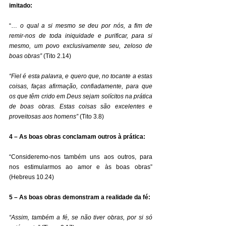
imitado:
“… 
o qual a si mesmo se deu por nós, a fim de 
remir-nos de toda iniquidade e purificar, para si 
mesmo, um povo exclusivamente seu, zeloso de 
boas obras”
 (Tito 2.14) 
“Fiel é esta palavra, e quero que, no tocante a estas 
coisas, faças afirmação, confiadamente, para que 
os que têm crido em Deus sejam solícitos na prática 
de boas obras. Estas coisas são excelentes e 
proveitosas aos homens”
 (Tito 3.8) 
4 – As boas obras conclamam outros à prática:
“Consideremo-nos também uns aos outros, para 
nos estimularmos ao amor e às boas obras” 
(Hebreus 10.24) 
5 – As boas obras demonstram a realidade da fé:
“Assim, também a fé, se não tiver obras, por si só 