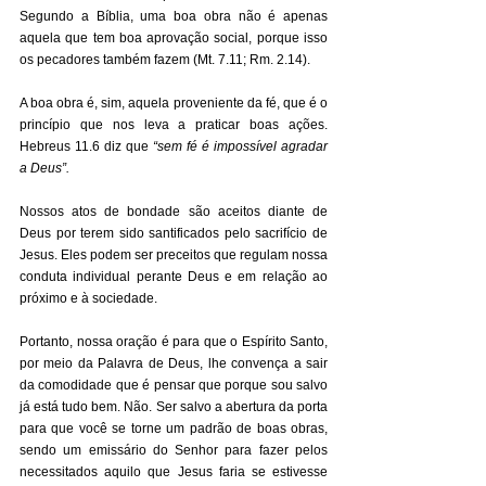
Segundo a Bíblia, uma boa obra não é apenas 
aquela que tem boa aprovação social, porque isso 
os pecadores também fazem (Mt. 7.11; Rm. 2.14). 
A boa obra é, sim, aquela proveniente da fé, que é o 
princípio que nos leva a praticar boas ações. 
Hebreus 11.6 diz que 
“sem fé é impossível agradar 
a Deus”.
Nossos atos de bondade são aceitos diante de 
Deus por terem sido santificados pelo sacrifício de 
Jesus. Eles podem ser preceitos que regulam nossa 
conduta individual perante Deus e em relação ao 
próximo e à sociedade. 
Portanto, nossa oração é para que o Espírito Santo, 
por meio da Palavra de Deus, lhe convença a sair 
da comodidade que é pensar que porque sou salvo 
já está tudo bem. Não. Ser salvo a abertura da porta 
para que você se torne um padrão de boas obras, 
sendo um emissário do Senhor para fazer pelos 
necessitados aquilo que Jesus faria se estivesse 