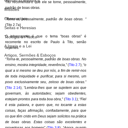
Gestão Eclesiástica
Tito recomenda-o que ele se torne, pessoalmente, 
padrão de boas obras. 
Missões
Observatório
“Torna-te, pessoalmente, padrão de boas obras. ”
(Tito 2.7a) 
Seitas e Heresias
O interessante é que o tema “boas obras” é 
Teologia & Prática
recorrente no escrito de Paulo à Tito, senão 
A Igreja e a Lei
vejamos: 
Artigos, Sermões & Esboços
“Torna-te, pessoalmente, padrão de boas obras. No 
ensino, mostra integridade, reverência,”
 (
Tito 2.7
); 
“o 
qual a si mesmo se deu por nós, a fim de remir-nos 
de toda iniquidade e purificar, para si mesmo, um 
povo exclusivamente seu, zeloso de boas obras.”
(
Tito 2.14
); 
“Lembra-lhes que se sujeitem aos que 
governam, às autoridades; sejam obedientes, 
estejam prontos para toda boa obra,”
 (
Tito 3.1
); 
“Fiel 
é esta palavra, e quero que, no tocante a estas 
coisas, faças afirmação, confiadamente, para que 
os que têm crido em Deus sejam solícitos na prática 
de boas obras. Estas coisas são excelentes e 
proveitosas aos homens”
 (
Tito 3.8
); 
“Agora, quanto 