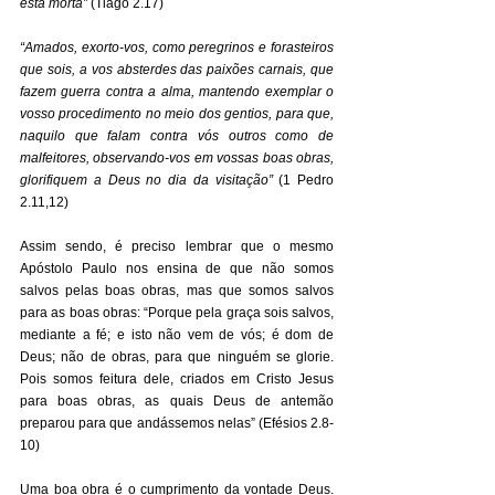
está morta” 
(Tiago 2.17) 
“Amados, exorto-vos, como peregrinos e forasteiros 
que sois, a vos absterdes das paixões carnais, que 
fazem guerra contra a alma, mantendo exemplar o 
vosso procedimento no meio dos gentios, para que, 
naquilo que falam contra vós outros como de 
malfeitores, observando-vos em vossas boas obras, 
glorifiquem a Deus no dia da visitação”
 (1 Pedro 
2.11,12) 
Assim sendo, é preciso lembrar que o mesmo 
Apóstolo Paulo nos ensina de que não somos 
salvos pelas boas obras, mas que somos salvos 
para as boas obras: “Porque pela graça sois salvos, 
mediante a fé; e isto não vem de vós; é dom de 
Deus; não de obras, para que ninguém se glorie. 
Pois somos feitura dele, criados em Cristo Jesus 
para boas obras, as quais Deus de antemão 
preparou para que andássemos nelas” (Efésios 2.8-
10) 
Uma boa obra é o cumprimento da vontade Deus. 