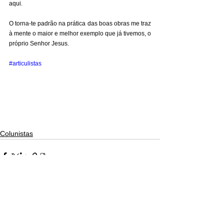
aqui. 
O torna-te padrão na prática das boas obras me traz 
à mente o maior e melhor exemplo que já tivemos, o 
próprio Senhor Jesus.
#articulistas
Colunistas
Ver tudo
Posts recentes