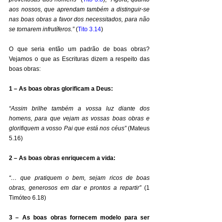
aos nossos, que aprendam também a distinguir-se 
nas boas obras a favor dos necessitados, para não 
se tornarem infrutíferos.” 
(
Tito 3.14
) 
O que seria então um padrão de boas obras? 
Vejamos o que as Escrituras dizem a respeito das 
boas obras: 
1 – As boas obras glorificam a Deus:
“Assim brilhe também a vossa luz diante dos 
homens, para que vejam as vossas boas obras e 
glorifiquem a vosso Pai que está nos céus”
 (Mateus 
5.16) 
2 – As boas obras enriquecem a vida:
“… que pratiquem o bem, sejam ricos de boas 
obras, generosos em dar e prontos a repartir”
 (1 
Timóteo 6.18) 
3 – As boas obras fornecem modelo para ser 