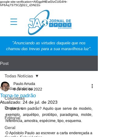
google-site-verification=AlGgplHlEwGIzCUG4Hr-
hF6Aq7S75CZjD2J_rZrN2Zo
"Anunciando as virtudes daquele que nos
chamou das trevas para a sua maravilhosa luz".
Post
Todas Notícias
Paulo Arruda
Todas Notícias
8 de set. de 2022
Torna-te padrão
Colunistas
Atualizado:
24 de jul. de 2023
Destaque
O que é um padrão? Aquilo que serve de modelo, 
exemplo, arquétipo, protótipo, paradigma, molde, 
Editorial
referência, amostra, espécime, tipo, esquema. 
Geral
O Apóstolo Paulo ao escrever a carta endereçada a 