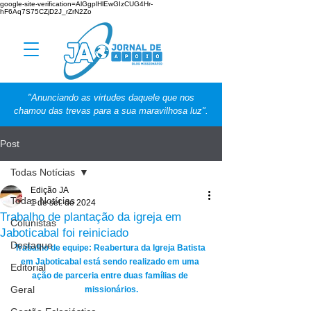
google-site-verification=AlGgplHlEwGIzCUG4Hr-
hF6Aq7S75CZjD2J_rZrN2Zo
"Anunciando as virtudes daquele que nos
chamou das trevas para a sua maravilhosa luz".
Post
Todas Notícias
Edição JA
Todas Notícias
1 de set. de 2024
Trabalho de plantação da igreja em
Colunistas
Jaboticabal foi reiniciado
Destaque
Trabalho de equipe: Reabertura da Igreja Batista 
em Jaboticabal está sendo realizado em uma 
Editorial
ação de parceria entre duas famílias de 
Geral
missionários.