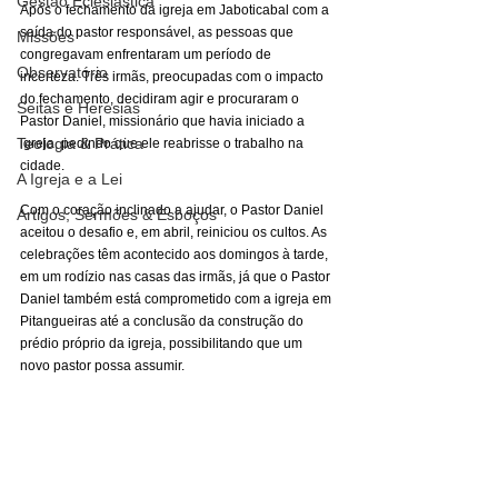
Gestão Eclesiástica
Após o fechamento da igreja em Jaboticabal com a 
saída do pastor responsável, as pessoas que 
Missões
congregavam enfrentaram um período de 
Observatório
incerteza. Três irmãs, preocupadas com o impacto 
do fechamento, decidiram agir e procuraram o 
Seitas e Heresias
Pastor Daniel, missionário que havia iniciado a 
Teologia & Prática
igreja, pedindo que ele reabrisse o trabalho na 
cidade.
A Igreja e a Lei
Com o coração inclinado a ajudar, o Pastor Daniel 
Artigos, Sermões & Esboços
aceitou o desafio e, em abril, reiniciou os cultos. As 
celebrações têm acontecido aos domingos à tarde, 
em um rodízio nas casas das irmãs, já que o Pastor 
Daniel também está comprometido com a igreja em 
Pitangueiras até a conclusão da construção do 
prédio próprio da igreja, possibilitando que um 
novo pastor possa assumir.