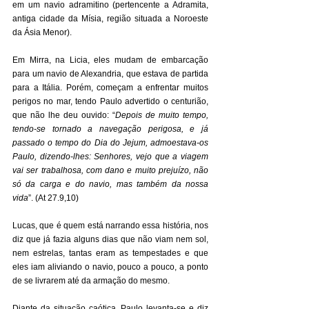
em um navio adramitino (pertencente a Adramita, 
antiga cidade da Mísia, região situada a Noroeste 
da Ásia Menor). 
Em Mirra, na Licia, eles mudam de embarcação 
para um navio de Alexandria, que estava de partida 
para a Itália. Porém, começam a enfrentar muitos 
perigos no mar, tendo Paulo advertido o centurião, 
que não lhe deu ouvido: “
Depois de muito tempo, 
tendo-se tornado a navegação perigosa, e já 
passado o tempo do Dia do Jejum, admoestava-os 
Paulo, dizendo-lhes: Senhores, vejo que a viagem 
vai ser trabalhosa, com dano e muito prejuízo, não 
só da carga e do navio, mas também da nossa 
vida
”. (At 27.9,10) 
Lucas, que é quem está narrando essa história, nos 
diz que já fazia alguns dias que não viam nem sol, 
nem estrelas, tantas eram as tempestades e que 
eles iam aliviando o navio, pouco a pouco, a ponto 
de se livrarem até da armação do mesmo. 
Diante da situação caótica, Paulo levanta-se e diz 