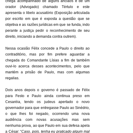
chega acompanhado de alguns anciãos e de um 
orador (Advogado) chamado Tértulo e este 
apresenta o libelo acusatório (Exposição articulada 
por escrito em que é exposta a questão que se 
objetiva e as razões jurídicas em que se funda, indo 
perante a justiça pedir o reconhecimento de seu 
direito, iniciando a demanda contra outrem). 
Nessa ocasião Félix concede a Paulo o direito ao 
contraditório, mas por fim prefere aguardar a 
chegada do Comandante Lísias a fim de também 
ouvi-lo acerca desses acontecimentos, pelo que 
mantém a prisão de Paulo, mas com algumas 
regalias. 
Dois anos depois o governo é passado de Félix 
para Festo e Paulo ainda continua preso em 
Cesaréia, tendo os judeus apertado o novo 
governador para que entregasse Paulo ao Sinédrio, 
o que lhes foi negado, ocorrendo uma nova 
audiência com novas acusações mas sem 
nenhuma prova, ao que Paulo em sua defesa apela 
a César: “
Caso, pois, tenha eu praticado algum mal 