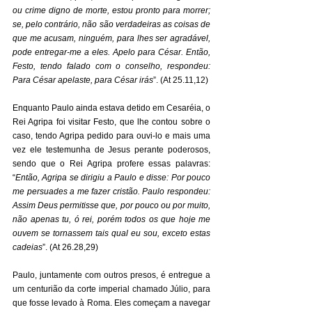
ou crime digno de morte, estou pronto para morrer; 
se, pelo contrário, não são verdadeiras as coisas de 
que me acusam, ninguém, para lhes ser agradável, 
pode entregar-me a eles. Apelo para César. Então, 
Festo, tendo falado com o conselho, respondeu: 
Para César apelaste, para César irás
”. (At 25.11,12) 
Enquanto Paulo ainda estava detido em Cesaréia, o 
Rei Agripa foi visitar Festo, que lhe contou sobre o 
caso, tendo Agripa pedido para ouvi-lo e mais uma 
vez ele testemunha de Jesus perante poderosos, 
sendo que o Rei Agripa profere essas palavras: 
“
Então, Agripa se dirigiu a Paulo e disse: Por pouco 
me persuades a me fazer cristão. Paulo respondeu: 
Assim Deus permitisse que, por pouco ou por muito, 
não apenas tu, ó rei, porém todos os que hoje me 
ouvem se tornassem tais qual eu sou, exceto estas 
cadeias
”. (At 26.28,29) 
Paulo, juntamente com outros presos, é entregue a 
um centurião da corte imperial chamado Júlio, para 
que fosse levado à Roma. Eles começam a navegar 