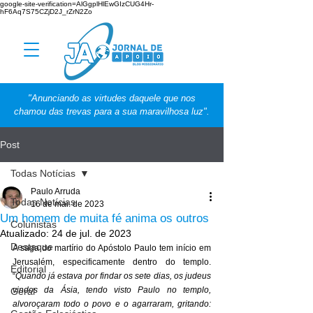
google-site-verification=AlGgplHlEwGIzCUG4Hr-
hF6Aq7S75CZjD2J_rZrN2Zo
"Anunciando as virtudes daquele que nos
chamou das trevas para a sua maravilhosa luz".
Post
Todas Notícias
Paulo Arruda
Todas Notícias
16 de mai. de 2023
Um homem de muita fé anima os outros
Colunistas
Atualizado:
24 de jul. de 2023
Destaque
A saga do martírio do Apóstolo Paulo tem início em 
Jerusalém, especificamente dentro do templo. 
Editorial
“
Quando já estava por findar os sete dias, os judeus 
vindos da Ásia, tendo visto Paulo no templo, 
Geral
alvoroçaram todo o povo e o agarraram, gritando: 