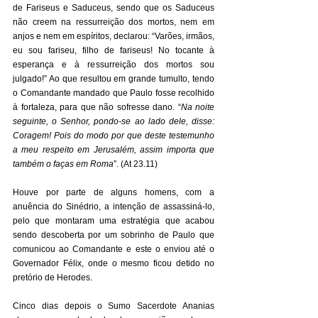
de Fariseus e Saduceus, sendo que os Saduceus 
não creem na ressurreição dos mortos, nem em 
anjos e nem em espíritos, declarou: “Varões, irmãos, 
eu sou fariseu, filho de fariseus! No tocante à 
esperança e à ressurreição dos mortos sou 
julgado!” Ao que resultou em grande tumulto, tendo 
o Comandante mandado que Paulo fosse recolhido 
à fortaleza, para que não sofresse dano. “
Na noite 
seguinte, o Senhor, pondo-se ao lado dele, disse: 
Coragem! Pois do modo por que deste testemunho 
a meu respeito em Jerusalém, assim importa que 
também o faças em Roma
”. (At 23.11) 
Houve por parte de alguns homens, com a 
anuência do Sinédrio, a intenção de assassiná-lo, 
pelo que montaram uma estratégia que acabou 
sendo descoberta por um sobrinho de Paulo que 
comunicou ao Comandante e este o enviou até o 
Governador Félix, onde o mesmo ficou detido no 
pretório de Herodes. 
Cinco dias depois o Sumo Sacerdote Ananias 