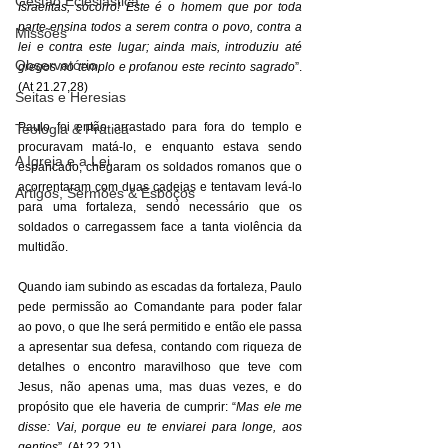
Gestão Eclesiástica
Israelitas, socorro! Este é o homem que por toda 
parte ensina todos a serem contra o povo, contra a 
Missões
lei e contra este lugar; ainda mais, introduziu até 
Observatório
gregos no templo e profanou este recinto sagrado
”. 
(At 21.27,28) 
Seitas e Heresias
Paulo foi então arrastado para fora do templo e 
Teologia & Prática
procuravam matá-lo, e enquanto estava sendo 
A Igreja e a Lei
espancado, chegaram os soldados romanos que o 
acorrentaram com duas cadeias e tentavam levá-lo 
Artigos, Sermões & Esboços
para uma fortaleza, sendo necessário que os 
soldados o carregassem face a tanta violência da 
multidão. 
Quando iam subindo as escadas da fortaleza, Paulo 
pede permissão ao Comandante para poder falar 
ao povo, o que lhe será permitido e então ele passa 
a apresentar sua defesa, contando com riqueza de 
detalhes o encontro maravilhoso que teve com 
Jesus, não apenas uma, mas duas vezes, e do 
propósito que ele haveria de cumprir: “
Mas ele me 
disse: Vai, porque eu te enviarei para longe, aos 
gentios
”. (At 22.21) 