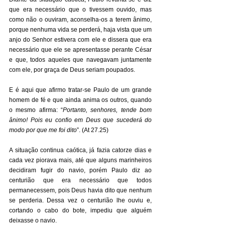
que era necessário que o tivessem ouvido, mas 
como não o ouviram, aconselha-os a terem ânimo, 
porque nenhuma vida se perderá, haja vista que um 
anjo do Senhor estivera com ele e dissera que era 
necessário que ele se apresentasse perante César 
e que, todos aqueles que navegavam juntamente 
com ele, por graça de Deus seriam poupados. 
E é aqui que afirmo tratar-se Paulo de um grande 
homem de fé e que ainda anima os outros, quando 
o mesmo afirma: “
Portanto, senhores, tende bom 
ânimo! Pois eu confio em Deus que sucederá do 
modo por que me foi dito
”. (At 27.25) 
A situação continua caótica, já fazia catorze dias e 
cada vez piorava mais, até que alguns marinheiros 
decidiram fugir do navio, porém Paulo diz ao 
centurião que era necessário que todos 
permanecessem, pois Deus havia dito que nenhum 
se perderia. Dessa vez o centurião lhe ouviu e, 
cortando o cabo do bote, impediu que alguém 
deixasse o navio. 