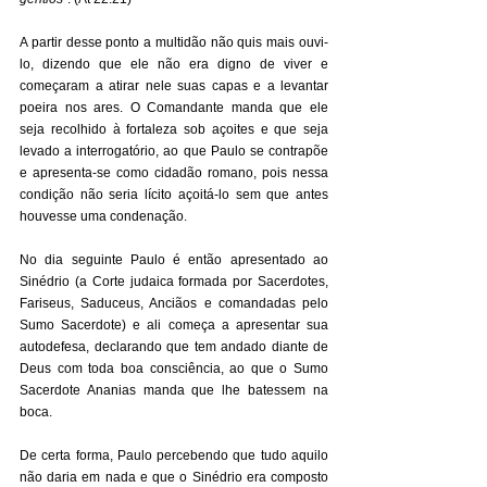
A partir desse ponto a multidão não quis mais ouvi-
lo, dizendo que ele não era digno de viver e 
começaram a atirar nele suas capas e a levantar 
poeira nos ares. O Comandante manda que ele 
seja recolhido à fortaleza sob açoites e que seja 
levado a interrogatório, ao que Paulo se contrapõe 
e apresenta-se como cidadão romano, pois nessa 
condição não seria lícito açoitá-lo sem que antes 
houvesse uma condenação. 
No dia seguinte Paulo é então apresentado ao 
Sinédrio (a Corte judaica formada por Sacerdotes, 
Fariseus, Saduceus, Anciãos e comandadas pelo 
Sumo Sacerdote) e ali começa a apresentar sua 
autodefesa, declarando que tem andado diante de 
Deus com toda boa consciência, ao que o Sumo 
Sacerdote Ananias manda que lhe batessem na 
boca. 
De certa forma, Paulo percebendo que tudo aquilo 
não daria em nada e que o Sinédrio era composto 