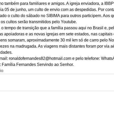
o também para familiares e amigos. A igreja enviadora, a IBB
dia 05 de junho, um culto de envio com as despedidas. Por cont
ado o culto do sábado no SIBIMA para outros participem. Aos 
os cultos serão transmitidos pelo Youtube. 
 tempo de transição que a família passou aqui no Brasil e, pel
as apoiadoras e as novas igrejas em sete estados, nas capitais e
agens somaram, aproximadamente 30 mil km só de carro pelo Nor
 vezes na madrugada. As viagens mais distantes foram por via a
idades. 
-mail: ronaldofernandes82@hotmail.com e pelo telefone: Whats
 Família Fernandes Servindo ao Senhor.
io