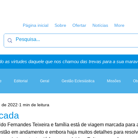
Página inicial
Sobre
Ofertar
Notícias
More
o as virtudes daquele que nos chamou das trevas para a sua maravi
e
Editorial
Geral
Gestão Eclesiástica
Missões
Ob
. de 2022
1 min de leitura
Artigos, Sermões & Esboços
cada
ldo Fernandes Teixeira e família está de viagem marcada para a
estão em andamento e embora haja muitos detalhes para resolv