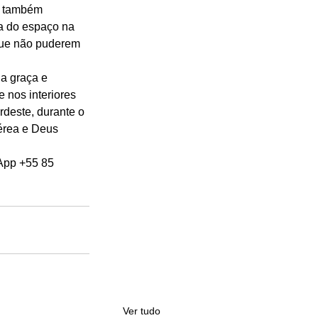
P também 
a do espaço na 
que não puderem 
a graça e 
 nos interiores 
deste, durante o 
érea e Deus 
App +55 85 
Ver tudo