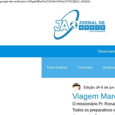
google-site-verification=AlGgplHlEwGIzCUG4Hr-hF6Aq7S75CZjD2J_rZrN2Zo
"Anunciand
Todas Notícias
Colunistas
Destaqu
Edição JA
6 de jun
Teologia & Prática
A Igreja e a Lei
Viagem Mar
O missionário Pr. Rona
Todos os preparativos 