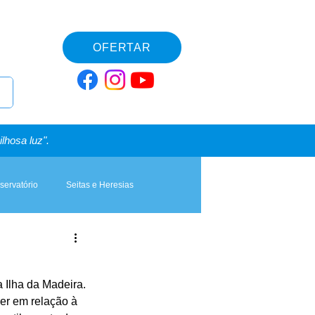
OFERTAR
lhosa luz".
servatório
Seitas e Heresias
 Ilha da Madeira. 
er em relação à 