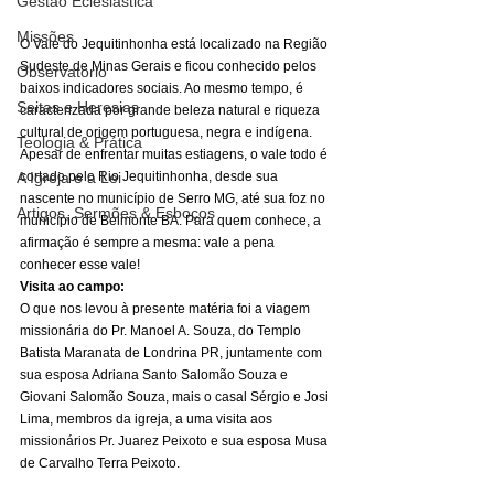
Gestão Eclesiástica
Missões
O Vale do Jequitinhonha está localizado na Região 
Sudeste de Minas Gerais e ficou conhecido pelos 
Observatório
baixos indicadores sociais. Ao mesmo tempo, é 
Seitas e Heresias
caracterizada por grande beleza natural e riqueza 
cultural de origem portuguesa, negra e indígena.  
Teologia & Prática
Apesar de enfrentar muitas estiagens, o vale todo é 
A Igreja e a Lei
cortado pelo Rio Jequitinhonha, desde sua 
nascente no município de Serro MG, até sua foz no 
Artigos, Sermões & Esboços
município de Belmonte BA. Para quem conhece, a 
afirmação é sempre a mesma: vale a pena 
conhecer esse vale! 
Visita ao campo:
O que nos levou à presente matéria foi a viagem 
missionária do Pr. Manoel A. Souza, do Templo 
Batista Maranata de Londrina PR, juntamente com 
sua esposa Adriana Santo Salomão Souza e 
Giovani Salomão Souza, mais o casal Sérgio e Josi 
Lima, membros da igreja, a uma visita aos 
missionários Pr. Juarez Peixoto e sua esposa Musa 
de Carvalho Terra Peixoto. 