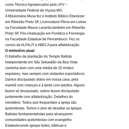
como Técnico Agropecuário pela UFV – 
Universidade Federal de Viçosa MG. 
A Missionária Musa fez o Instituto Bíblico Ebenézer 
em Ribeirão Preto SP, Licenciatura Plena em Letras 
na Faculdade Moura Lacerda também em Ribeirão 
Preto SP, Pós-Graduação em Fonética e Fonologia 
na Faculdade Estadual de Pernambuco. Fez os 
cursos de ALFALIT e ABECA para alfabetização. 
O ministério atual:
O trabalho de plantação do Templo Batista 
Independente em São Sebastião da Boa Vista 
caminha bem com uma média de 25 irmãos 
regulares, mas sempre com visitantes esporádicos. 
Damos discipulado diário em nossa casa, pela 
manhã com crianças e à tarde com adultos. Alguns 
fazem só discipulado, outros fazem discipulado 
juntamente com alfabetização. Detalhes do 
ministério: Todos que frequentam a igreja são 
quilombolas. Temos o alvo de desafiar as Igrejas 
Batistas fundamentalistas para alcançarem 
comunidades quilombolas com evangelho. 
Estabelecendo igrejas fortes, bíblicas e 