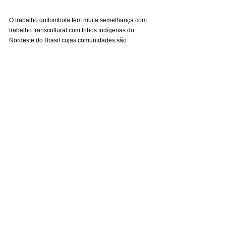
O trabalho quilombola tem muita semelhança com 
trabalho transcultural com tribos indígenas do 
Nordeste do Brasil cujas comunidades são 
aculturadas na região em que vivem, mas 
preservam distintamente suas crenças espirituais e 
cosmovisão animista. Muitos quilombolas são 
migrantes sazonais; passam parte do ano na 
região de origem e outra parte nas fazendas de 
café ou vivendo em alojamentos e Usinas de Cana 
de Açúcar. É provável que o missionário tenha que 
buscar em oração uma maneira prática de 
ministério! Em alguns casos poderá haver a 
possibilidade do missionário dividir o seu tempo 
entre os dois lugares.
Geral