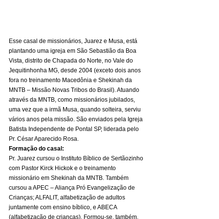
Esse casal de missionários, Juarez e Musa, está 
plantando uma igreja em São Sebastião da Boa 
Vista, distrito de Chapada do Norte, no Vale do 
Jequitinhonha MG, desde 2004 (exceto dois anos 
fora no treinamento Macedônia e Shekinah da 
MNTB – Missão Novas Tribos do Brasil). Atuando 
através da MNTB, como missionários jubilados, 
uma vez que a irmã Musa, quando solteira, serviu 
vários anos pela missão. São enviados pela Igreja 
Batista Independente de Pontal SP, liderada pelo 
Pr. César Aparecido Rosa. 
Formação do casal:
Pr. Juarez cursou o Instituto Bíblico de Sertãozinho 
com Pastor Kirck Hickok e o treinamento 
missionário em Shekinah da MNTB. Também 
cursou a APEC – Aliança Pró Evangelização de 
Crianças; ALFALIT, alfabetização de adultos 
juntamente com ensino bíblico, e ABECA 
(alfabetização de crianças). Formou-se, também, 