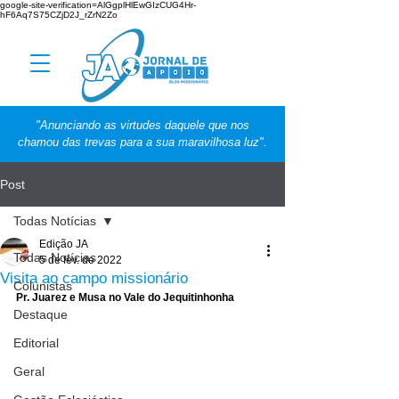
google-site-verification=AlGgplHlEwGIzCUG4Hr-
hF6Aq7S75CZjD2J_rZrN2Zo
"Anunciando as virtudes daquele que nos
chamou das trevas para a sua maravilhosa luz".
Post
Todas Notícias
Edição JA
Todas Notícias
5 de fev. de 2022
Visita ao campo missionário
Colunistas
Pr. Juarez e Musa no Vale do Jequitinhonha
Destaque
Editorial
Geral