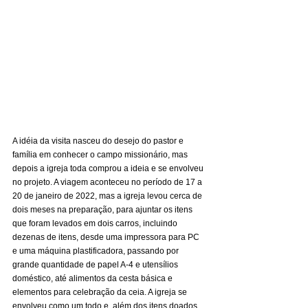
A idéia da visita nasceu do desejo do pastor e 
família em conhecer o campo missionário, mas 
depois a igreja toda comprou a ideia e se envolveu 
no projeto. A viagem aconteceu no período de 17 a 
20 de janeiro de 2022, mas a igreja levou cerca de 
dois meses na preparação, para ajuntar os itens 
que foram levados em dois carros, incluindo 
dezenas de itens, desde uma impressora para PC 
e uma máquina plastificadora, passando por 
grande quantidade de papel A-4 e utensílios 
doméstico, até alimentos da cesta básica e 
elementos para celebração da ceia. A igreja se 
envolveu como um todo e, além dos itens doados, 