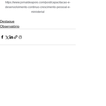
https://www.jornaldeapoio.com/post/capacitacao-e-
desenvolvimento-continuo-crescimento-pessoal-e-
ministerial
Destaque
Observatório
Ver tudo
Posts recentes