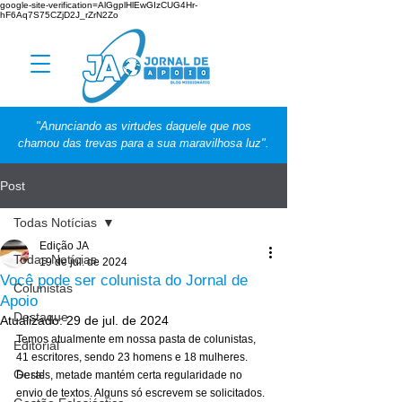
google-site-verification=AlGgplHlEwGIzCUG4Hr-
hF6Aq7S75CZjD2J_rZrN2Zo
"Anunciando as virtudes daquele que nos
chamou das trevas para a sua maravilhosa luz".
Post
Todas Notícias
Edição JA
Todas Notícias
19 de jul. de 2024
Você pode ser colunista do Jornal de
Colunistas
Apoio
Destaque
Atualizado:
29 de jul. de 2024
Temos atualmente em nossa pasta de colunistas, 
Editorial
41 escritores, sendo 23 homens e 18 mulheres. 
Geral
Destes, metade mantém certa regularidade no 
envio de textos. Alguns só escrevem se solicitados. 