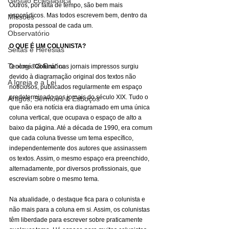
Gestão Eclesiástica
Outros, por falta de tempo, são bem mais 
esporádicos. Mas todos escrevem bem, dentro da 
Missões
proposta pessoal de cada um.
Observatório
O QUE É UM COLUNISTA?
Seitas e Heresias
Teologia & Prática
O nome "
Coluna
" nos jornais impressos surgiu 
devido à diagramação original dos textos não 
A Igreja e a Lei
noticiosos, publicados regularmente em espaço 
predeterminado nos jornais do século XIX. Tudo o 
Artigos, Sermões & Esboços
que não era notícia era diagramado em uma única 
coluna vertical, que ocupava o espaço de alto a 
baixo da página. Até a década de 1990, era comum 
que cada coluna tivesse um tema específico, 
independentemente dos autores que assinassem 
os textos. Assim, o mesmo espaço era preenchido, 
alternadamente, por diversos profissionais, que 
escreviam sobre o mesmo tema.
Na atualidade, o destaque fica para o colunista e 
não mais para a coluna em si. Assim, os colunistas 
têm liberdade para escrever sobre praticamente 