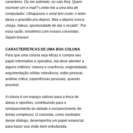
caracteres. Ou me submeto, ou caio fora. Quero 
escrever um e-mail? Limito-me a uma tela de 
computador. Ultrapassar o sinal tem custo: o leitor 
deixa o grandão pra depois. Mas o depois nunca 
chega. Adeus, oportunidade de dar o recado
”. Por 
essa razão, insistimos com nossos colunistas: 
Sejam breves!
CARACTERÍSTICAS DE UMA BOA COLUNA
Para que uma coluna seja eficaz e cumpra seu 
papel informativo e opinativo, ela deve atender a 
alguns critérios: clareza e coerência; originalidade; 
argumentação sólida; relevância; estilo pessoal; 
análise crítica; experiências pessoais, quando 
possível.
A coluna é um espaço valioso para a troca de 
ideias e opiniões, contribuindo para o 
enriquecimento do debate e esclarecimento de 
temas complexos. O colunista, como mediador 
desse diálogo, desempenha um papel essencial 
para trazer sua visão bem estruturada.