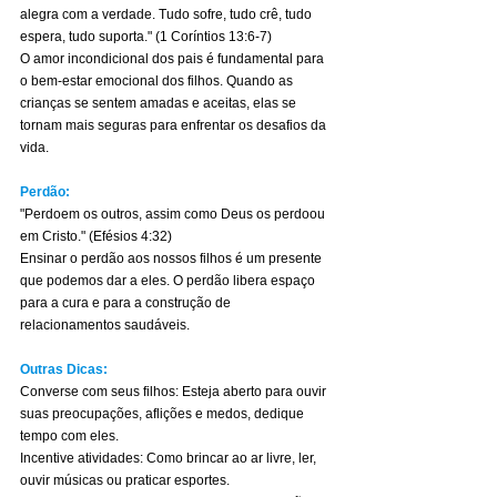
alegra com a verdade. Tudo sofre, tudo crê, tudo 
espera, tudo suporta." (1 Coríntios 13:6-7)
O amor incondicional dos pais é fundamental para 
o bem-estar emocional dos filhos. Quando as 
crianças se sentem amadas e aceitas, elas se 
tornam mais seguras para enfrentar os desafios da 
vida.
Perdão:
"Perdoem os outros, assim como Deus os perdoou 
em Cristo." (Efésios 4:32)
Ensinar o perdão aos nossos filhos é um presente 
que podemos dar a eles. O perdão libera espaço 
para a cura e para a construção de 
relacionamentos saudáveis.
Outras Dicas:
Converse com seus filhos: Esteja aberto para ouvir 
suas preocupações, aflições e medos, dedique 
tempo com eles.
Incentive atividades: Como brincar ao ar livre, ler, 
ouvir músicas ou praticar esportes.