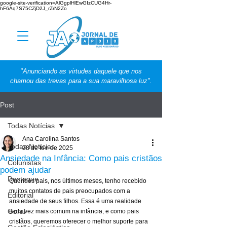
google-site-verification=AlGgplHlEwGIzCUG4Hr-
hF6Aq7S75CZjD2J_rZrN2Zo
"Anunciando as virtudes daquele que nos
chamou das trevas para a sua maravilhosa luz".
Post
Todas Notícias
Ana Carolina Santos
Todas Notícias
28 de fev. de 2025
Ansiedade na Infância: Como pais cristãos
Colunistas
podem ajudar
Destaque
Queridos pais, nos últimos meses, tenho recebido 
muitos contatos de pais preocupados com a 
Editorial
ansiedade de seus filhos. Essa é uma realidade 
Geral
cada vez mais comum na infância, e como pais 
cristãos, queremos oferecer o melhor suporte para 