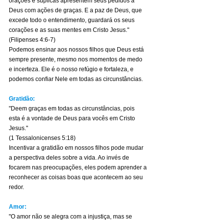
orações e súplicas apresentem seus pedidos a 
Deus com ações de graças. E a paz de Deus, que 
excede todo o entendimento, guardará os seus 
corações e as suas mentes em Cristo Jesus." 
(Filipenses 4:6-7)
Podemos ensinar aos nossos filhos que Deus está 
sempre presente, mesmo nos momentos de medo 
e incerteza. Ele é o nosso refúgio e fortaleza, e 
podemos confiar Nele em todas as circunstâncias.
Gratidão:
"Deem graças em todas as circunstâncias, pois 
esta é a vontade de Deus para vocês em Cristo 
Jesus."
(1 Tessalonicenses 5:18)
Incentivar a gratidão em nossos filhos pode mudar 
a perspectiva deles sobre a vida. Ao invés de 
focarem nas preocupações, eles podem aprender a 
reconhecer as coisas boas que acontecem ao seu 
redor.
Amor:
"O amor não se alegra com a injustiça, mas se 