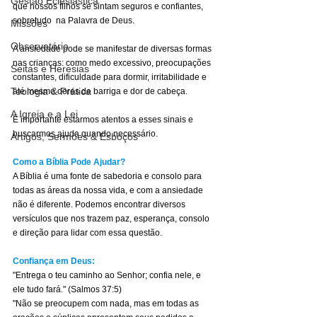
Gestão Eclesiástica
que nossos filhos se sintam seguros e confiantes, 
sobretudo  na Palavra de Deus.
Missões
Observatório
A ansiedade pode se manifestar de diversas formas 
nas crianças: como medo excessivo, preocupações 
Seitas e Heresias
constantes, dificuldade para dormir, irritabilidade e 
Teologia & Prática
até mesmo dores de barriga e dor de cabeça.
A Igreja e a Lei
É importante estarmos atentos a esses sinais e 
buscarmos ajuda quando necessário.
Artigos, Sermões & Esboços
Como a Bíblia Pode Ajudar?
A Bíblia é uma fonte de sabedoria e consolo para 
todas as áreas da nossa vida, e com a ansiedade 
não é diferente. Podemos encontrar diversos 
versículos que nos trazem paz, esperança, consolo 
e direção para lidar com essa questão.
Confiança em Deus:
"Entrega o teu caminho ao Senhor; confia nele, e 
ele tudo fará." (Salmos 37:5)
"Não se preocupem com nada, mas em todas as 