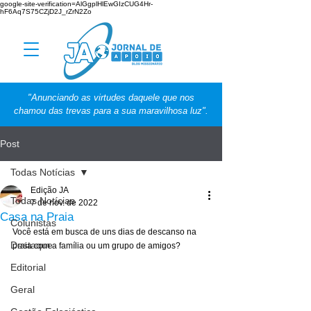
google-site-verification=AlGgplHlEwGIzCUG4Hr-
hF6Aq7S75CZjD2J_rZrN2Zo
"Anunciando as virtudes daquele que nos
chamou das trevas para a sua maravilhosa luz".
Post
Todas Notícias
Edição JA
Todas Notícias
7 de nov. de 2022
Casa na Praia
Colunistas
Você está em busca de uns dias de descanso na 
Destaque
praia com a família ou um grupo de amigos? 
Editorial
Geral