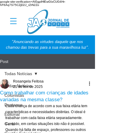
google-site-verification=AlGgplHlEwGIzCUG4Hr-
hF6Aq7S75CZjD2J_rZrN2Zo
"Anunciando as virtudes daquele que nos
chamou das trevas para a sua maravilhosa luz".
Post
Todas Notícias
Rosangela Feitosa
Todas Notícias
21 de fev. de 2025
Como trabalhar com crianças de idades
Colunistas
variadas na mesma classe?
Destaque
Cada criança de acordo com a sua faixa etária tem 
características e necessidades distintas. O ideal é 
Editorial
trabalhar com cada faixa etária separadamente. 
Geral
Contudo, em certas situações isto não é possível. 
Quando há falta de espaço, professores ou outros 