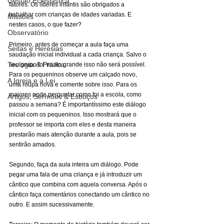
Gestão Eclesiástica
fatores. Os líderes infantis são obrigados a 
trabalhar com crianças de idades variadas. E 
Missões
nestes casos, o que fazer?
Observatório
Primeiro, antes de começar a aula faça uma 
Seitas e Heresias
saudação inicial individual a cada criança. Salvo o 
Teologia & Prática
seu grupo for muito grande isso não será possível. 
Para os pequeninos observe um calçado novo, 
A Igreja e a Lei
uma roupa nova e comente sobre isso. Para os 
maiores pode perguntar como foi a escola, como 
Artigos, Sermões & Esboços
passou a semana? É importantíssimo este diálogo 
inicial com os pequeninos. Isso mostrará que o 
professor se importa com eles e desta maneira 
prestarão mais atenção durante a aula, pois se 
sentirão amados.
Segundo, faça da aula inteira um diálogo. Pode 
pegar uma fala de uma criança e já introduzir um 
cântico que combina com aquela conversa. Após o 
cântico faça comentários conectando um cântico no 
outro. E assim sucessivamente.