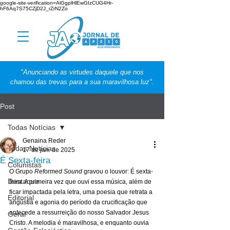
google-site-verification=AlGgplHlEwGIzCUG4Hr-
hF6Aq7S75CZjD2J_rZrN2Zo
"Anunciando as virtudes daquele que nos
chamou das trevas para a sua maravilhosa luz".
Post
Todas Notícias
Genaina Reder
Todas Notícias
17 de jan. de 2025
É Sexta-feira
Colunistas
O Grupo 
Reformed Sound
 gravou o louvor: É sexta-
Destaque
feira. A primeira vez que ouvi essa música, além de 
ficar impactada pela letra, uma poesia que retrata a 
Editorial
angústia e agonia do período da crucificação que 
antecede a ressurreição do nosso Salvador Jesus 
Geral
Cristo. A melodia é maravilhosa, e enquanto ouvia 