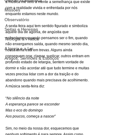
Gestão Eclesiástica
a música me veio à mente a semelhança que existe 
com a realidade vivida e enfrentada por nós 
Missões
enquanto estamos neste mundo.
Observatório
A sexta-feira aqui tem sentido figurado e simboliza 
Seitas e Heresias
aquele dia de agonia, de angústia que 
enfrentamos, quando pensamos ser o fim, quando 
Teologia & Prática
não enxergamos saída, quando mesmo sendo dia, 
A Igreja e a Lei
nossa alma está em trevas. Alguns ainda 
conseguem orar, clamar, suplicar, outros entram em 
Artigos, Sermões & Esboços
profundo estado de letargia, sentem vontade de 
dormir e não acordar até que tudo termine e muitas 
vezes precisa lidar com a dor da traição e do 
abandono quando mais precisava de acolhimento. 
A música sexta-feira diz:
“
No silêncio da noite
A esperança parece se esconder
Mas o eco do domingo
Aos poucos, começa a nascer
”
Sim, no meio da nossa dor, esquecemos que 
nenhum sofrimento é para sempre. Assim como 