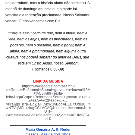
nos derrotado, mas a história ainda não terminou. A 
manhã de domingo anuncia que a morte foi 
vencida e a redenção proclamada! Nosso Salvador 
venceu! E nós vencemos com Ele.
“
Porque estou certo de que, nem a morte, nem a 
vida, nem os anjos, nem os principados, nem os 
poderes, nem o presente, nem o porvir, nem a 
altura, nem a profundidade, nem alguma outra 
criatura nos poderá separar do amor de Deus, que 
está em Cristo Jesus, nosso Senhor
”.
(Romanos 8.38-39)
LINK DA MÚSICA
https://www.google.com/search?
q=Grupo+Reformed+Sound+gravou+o+louvor%3A
+%C3%89+sexta-
feira&oq=Grupo+Reformed+Sound+gravou+o+louv
or%3A+%C3%89+sexta-
feira&gs_lcrp=EgZjaHJvbWUyBggAEEUYOdIBCTY
wNTVqMGoxNagCCLACAQ&sourceid=chrome&ie=
UTF-
8#fpstate=ive&vld=cid:ec6b9882,vid:aaX0UIvsZG4,
st:0
____________________________________
Maria Genaina A. R. Reder
Casada. Mãe de dois filhos.