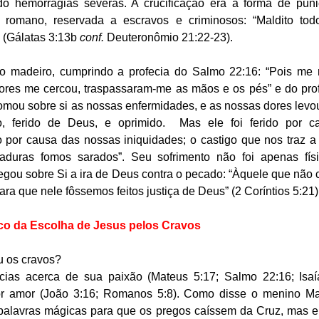
o hemorragias severas. A crucificação era a forma de puni
romano, reservada a escravos e criminosos: “Maldito todo
(Gálatas 3:13b 
conf.
 Deuteronômio 21:22-23).
o madeiro, cumprindo a profecia do Salmo 22:16: “Pois me 
ores me cercou, traspassaram-me as mãos e os pés” e do profe
omou sobre si as nossas enfermidades, e as nossas dores levou 
to, ferido de Deus, e oprimido.  Mas ele foi ferido por c
 por causa das nossas iniquidades; o castigo que nos traz a 
saduras fomos sarados”. Seu sofrimento não foi apenas fís
rregou sobre Si a ira de Deus contra o pecado: “Àquele que não
ara que nele fôssemos feitos justiça de Deus” (2 Coríntios 5:21)
ico da Escolha de Jesus pelos Cravos
s?                                                                 
cias acerca de sua paixão (Mateus 5:17; Salmo 22:16; Isaía
or amor (João 3:16; Romanos 5:8). Como disse o menino Max
 palavras mágicas para que os pregos caíssem da Cruz, mas el