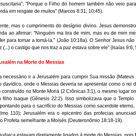
ssuscitaria”; “Porque o Filho do homem também não veio para 
 vida em resgate de muitos” (Marcos 8:31; 10:45).
dente, mas o cumprimento do desígnio divino. Jesus demonstro
 vida ao afirmar: “Ninguém ma tira de mim, mas eu de mim me
er para tornar a tomá-la.” (João 10:18a). O Senhor Jesus não é
 (...) o castigo que nos traz a paz estava sobre ele” (Isaías 9:6; 
rusalém na Morte do Messias
a necessário ir a Jerusalém para cumprir Sua missão (Mateus 
o davídico, onde o Messias deveria se apresentar como o rei do
construído no Monte Moriá (2 Crônicas 3:1), o mesmo lugar on
 filho 
Isaque (Gênesis 22:2). Isso simbolizava que o Templo s
pontando para o sacrifício do Messias como sacerdote eterno,
mo 110); Jerusalém era o epicentro das profecias anunciada
o Profeta semelhante a Moisés (Deuteronômio 18:18-19).
udaica estavam diretamente ligados à morte do Messias, pois E