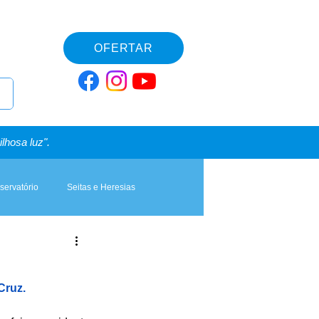
OFERTAR
lhosa luz".
servatório
Seitas e Heresias
Cruz.