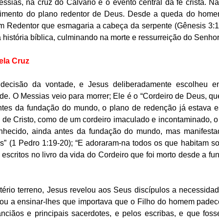
ssias, na cruz do Calvário é o evento central da fé cristã. Nã
primento do plano redentor de Deus. Desde a queda do home
m Redentor que esmagaria a cabeça da serpente (Gênesis 3:15
 história bíblica, culminando na morte e ressurreição do Senho
ela Cruz
decisão da vontade, e Jesus deliberadamente escolheu ent
. O Messias veio para morrer; Ele é o “Cordeiro de Deus, que
ntes da fundação do mundo, o plano de redenção já estava es
de Cristo, como de um cordeiro imaculado e incontaminado, o 
nhecido, ainda antes da fundação do mundo, mas manifestad
” (1 Pedro 1:19-20); “E adoraram-na todos os que habitam sob
escritos no livro da vida do Cordeiro que foi morto desde a f
ério terreno, Jesus revelou aos Seus discípulos a necessidad
çou a ensinar-lhes que importava que o Filho do homem padece
anciãos e principais sacerdotes, e pelos escribas, e que fos