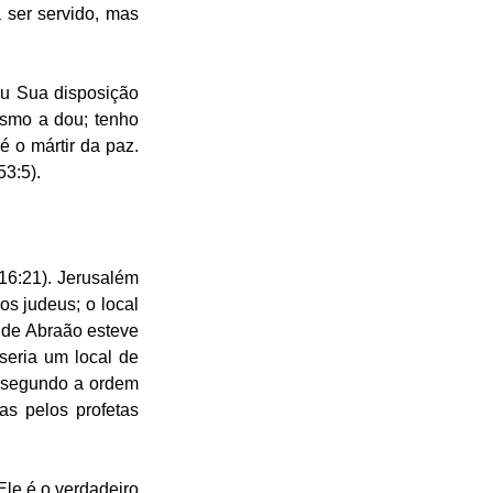
ser servido, mas 
u Sua disposição 
smo a dou; tenho 
 o mártir da paz. 
53:5).
16:21). Jerusalém 
s judeus; o local 
de Abraão esteve 
eria um local de 
 segundo a ordem 
s pelos profetas 
le é o verdadeiro 