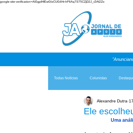
google-site-verification=AlGgplHlEwGIzCUG4Hr-hF6Aq7S75CZjD2J_rZrN2Zo
"Anunciand
Todas Notícias
Colunistas
Destaqu
Alexandre Dutra
17
Teologia & Prática
A Igreja e a Lei
Ele escolhe
Uma análi