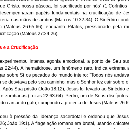
e Cristo, nossa páscoa, foi sacrificado por nós” (1 Coríntios 5
 desempenharam papéis fundamentais na crucificação de Jes
ofreria nas mãos de ambos (Marcos 10:32-34). O Sinédrio cond
a (Mateus 26:65-66), enquanto Pilatos, pressionado pela mu
ucificação (Mateus 27:24-26).
 e a Crucificação
xperimentou intensa agonia emocional, a ponto de Seu suo
s 22:44). A hematidrose, um fenômeno raro, indica extrema an
egar sobre Si os pecados do mundo inteiro: “Todos nós andáv
se desviava pelo seu caminho; mas o Senhor fez cair sobre el
). Após Sua prisão (João 18:12), Jesus foi levado ao Sinédrio e 
 e zombarias (Lucas 22:63-64). Pedro, um de Seus discípulos 
 do cantar do galo, cumprindo a profecia de Jesus (Mateus 26:6
cedeu à pressão da liderança sacerdotal e ordenou que Jesus 
:26; João 19:1). A flagelação romana era brutal, usando chicot