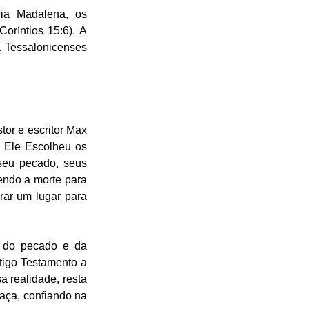
ia Madalena, os 
ríntios 15:6). A 
 Tessalonicenses 
or e escritor Max 
” Ele Escolheu os 
seu pecado, seus 
ndo a morte para 
ar um lugar para 
 do pecado e da 
tigo Testamento a 
 realidade, resta 
aça, confiando na 