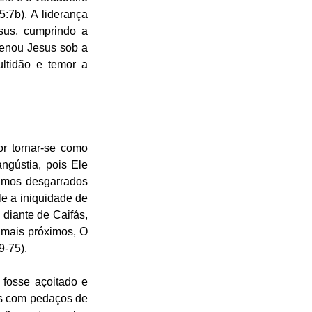
:7b). A liderança 
us, cumprindo a 
enou Jesus sob a 
ltidão e temor a 
r tornar-se como 
gústia, pois Ele 
amos desgarrados 
e a iniquidade de 
diante de Caifás, 
mais próximos, O 
9-75).
fosse açoitado e 
es com pedaços de 