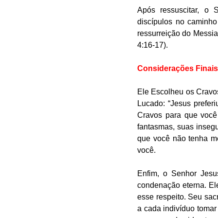
Após ressuscitar, o 
discípulos no caminho
ressurreição do Messia
4:16-17).
Considerações Finais
Ele Escolheu os Cravos
Lucado: “Jesus preferi
Cravos para que você 
fantasmas, suas inseg
que você não tenha me
você.
Enfim, o Senhor Jesu
condenação eterna. Ele
esse respeito. Seu sacr
a cada indivíduo tomar