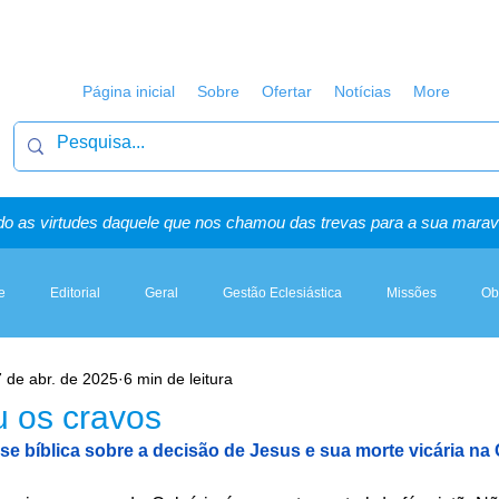
Página inicial
Sobre
Ofertar
Notícias
More
o as virtudes daquele que nos chamou das trevas para a sua maravi
e
Editorial
Geral
Gestão Eclesiástica
Missões
Ob
 de abr. de 2025
6 min de leitura
Artigos, Sermões & Esboços
u os cravos
se bíblica sobre a decisão de Jesus e sua morte vicária na 