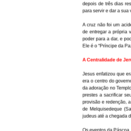
depois de três dias re
para servir e dar a sua
A cruz não foi um aci
de entregar a própria
poder para a dar, e pod
Ele é o “Príncipe da Paz
A Centralidade de Je
Jesus enfatizou que er
era o centro do govern
da adoração no Templo 
prestes a sacrificar
 seu
provisão e redenção, a
de Melquisedeque (Sal
judeus até a chegada d
Os eventos da Páscoa j