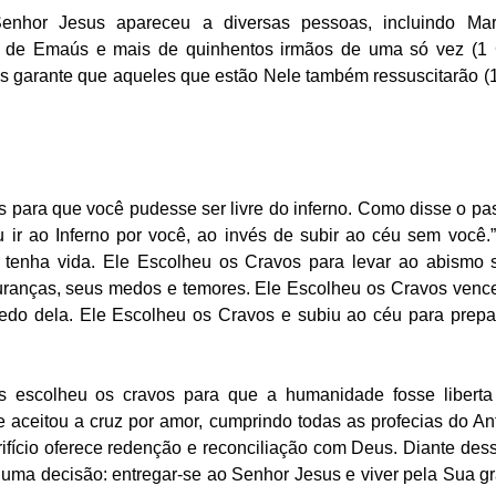
Senhor Jesus apareceu a diversas pessoas, incluindo Mar
 de Emaús e mais de quinhentos irmãos de uma só vez (1 Co
s garante que aqueles que estão Nele também ressuscitarão (1
 para que você pudesse ser livre do inferno. Como disse o past
u ir ao Inferno por você, ao invés de subir ao céu sem você.
tenha vida. Ele Escolheu os Cravos para levar ao abismo 
uranças, seus medos e temores. Ele Escolheu os Cravos vence
do dela. Ele Escolheu os Cravos e subiu ao céu para prepar
s escolheu os cravos para que a humanidade fosse liberta
 aceitou a cruz por amor, cumprindo todas as profecias do An
ifício oferece redenção e reconciliação com Deus. Diante dessa
 uma decisão: entregar-se ao Senhor Jesus e viver pela Sua gr