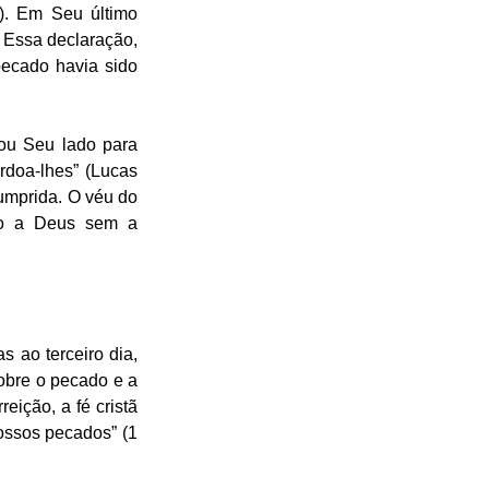
). Em Seu último 
Essa declaração, 
pecado havia sido 
ou Seu lado para 
rdoa-lhes” (Lucas 
umprida. O véu do 
to a Deus sem a 
ao terceiro dia, 
obre o pecado e a 
ição, a fé cristã 
ossos pecados” (1 