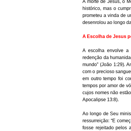
A morte de Jesus, o Me
histórico, mas o cum
prometeu a vinda de u
desenrolou ao longo da
A Escolha de Jesus p
A escolha envolve a 
redenção da humanidade
mundo” (João 1:29). A
com o precioso sangue 
em outro tempo foi co
tempos por amor de vós
cujos nomes não estão 
Apocalipse 13:8).
Ao longo de Seu minist
ressurreição: “E come
fosse rejeitado pelos 