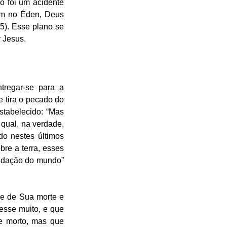
o foi um acidente 
m no Éden, Deus 
). Esse plano se 
r Jesus.
regar-se para a 
 tira o pecado do 
tabelecido: “Mas 
qual, na verdade, 
o nestes últimos 
re a terra, esses 
undação do mundo” 
e de Sua morte e 
sse muito, e que 
se morto, mas que 