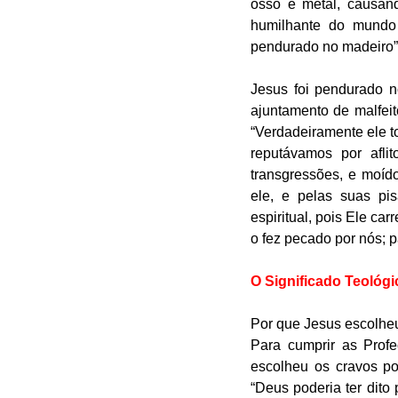
osso e metal, causand
humilhante do mundo 
pendurado no madeiro” 
Jesus foi pendurado n
ajuntamento de malfeit
“Verdadeiramente ele t
reputávamos por afli
transgressões, e moído
ele, e pelas suas pi
espiritual, pois Ele ca
o fez pecado por nós; p
O Significado Teológ
Por que Jesus escolheu os cravo
Para cumprir as Profe
escolheu os cravos p
“Deus poderia ter dito