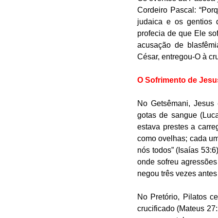
Cordeiro Pascal: “Porqu
judaica e os gentios
profecia de que Ele s
acusação de blasfêmi
César, entregou-O à cr
O Sofrimento de Jesus
No Getsêmani, Jesus e
gotas de sangue (Luca
estava prestes a carr
como ovelhas; cada um 
nós todos” (Isaías 53:6
onde sofreu agressões
negou três vezes antes
No Pretório, Pilatos 
crucificado (Mateus 27