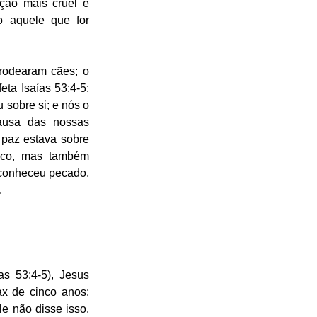
ção mais cruel e 
 aquele que for 
rodearam cães; o 
ta Isaías 53:4-5: 
sobre si; e nós o 
ausa das nossas 
paz estava sobre 
ico, mas também 
 conheceu pecado, 
.
s 53:4-5), Jesus 
 de cinco anos: 
e não disse isso. 