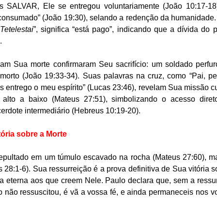
s SALVAR, Ele se entregou voluntariamente (João 10:17-18
 consumado” (João 19:30), selando a redenção da humanidade. 
Tetelestai
”, significa “está pago”, indicando que a dívida do 
.
am Sua morte confirmaram Seu sacrifício: um soldado perfur
 morto (João 19:33-34). Suas palavras na cruz, como “Pai, pe
s entrego o meu espírito” (Lucas 23:46), revelam Sua missão c
alto a baixo (Mateus 27:51), simbolizando o acesso dire
rdote intermediário (Hebreus 10:19-20).
tória sobre a Morte
epultado em um túmulo escavado na rocha (Mateus 27:60), mas 
 28:1-6). Sua ressurreição é a prova definitiva de Sua vitória s
a eterna aos que creem Nele. Paulo declara que, sem a ressurre
isto não ressuscitou, é vã a vossa fé, e ainda permaneceis nos v