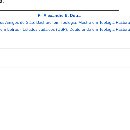
a.
______________________________________________
Pr. Alexandre B. Dutra
dos Amigos de Sião, Bacharel em Teologia; Mestre em Teologia Pastora
em Letras - Estudos Judaicos (USP), Doutorando em Teologia Pastora