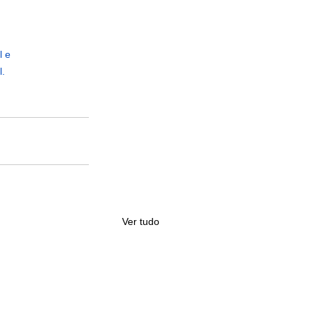
l e
l.
Ver tudo