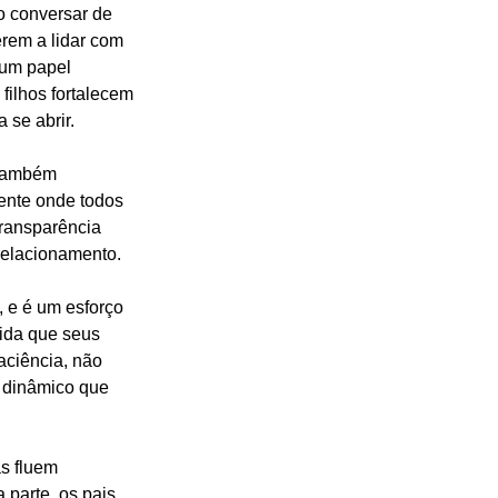
o conversar de 
erem a lidar com 
um papel 
ilhos fortalecem 
 se abrir.
 também 
ente onde todos 
transparência 
relacionamento.
 e é um esforço 
ida que seus 
ciência, não 
 dinâmico que 
s fluem 
parte, os pais 