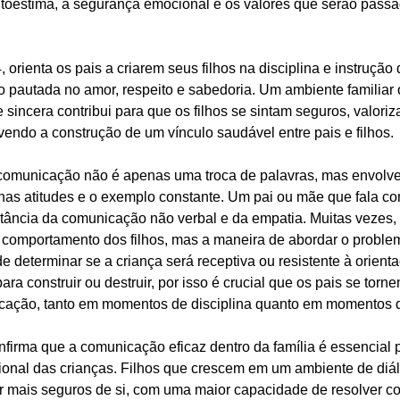
toestima, a segurança emocional e os valores que serão passa
, orienta os pais a criarem seus filhos na disciplina e instrução
 pautada no amor, respeito e sabedoria. Um ambiente familiar 
sincera contribui para que os filhos se sintam seguros, valoriz
ndo a construção de um vínculo saudável entre pais e filhos.
a comunicação não é apenas uma troca de palavras, mas envolv
 nas atitudes e o exemplo constante. Um pai ou mãe que fala co
rtância da comunicação não verbal e da empatia. Muitas vezes,
o comportamento dos filhos, mas a maneira de abordar o proble
 determinar se a criança será receptiva ou resistente à orienta
ara construir ou destruir, por isso é crucial que os pais se torn
cação, tanto em momentos de disciplina quanto em momentos d
onfirma que a comunicação eficaz dentro da família é essencial 
onal das crianças. Filhos que crescem em um ambiente de diál
 mais seguros de si, com uma maior capacidade de resolver conf