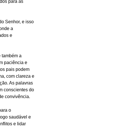
dos para as 
 do Senhor, e isso 
onde a 
ados e 
e também a 
m paciência e 
 os pais podem 
ma, com clareza e 
ção. As palavras 
em conscientes do 
e convivência.
para o 
ogo saudável e 
litos e lidar 