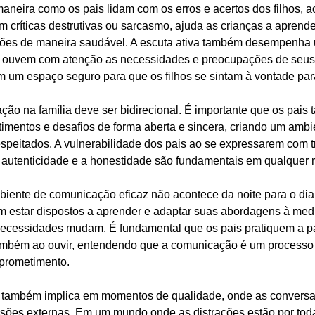
neira como os pais lidam com os erros e acertos dos filhos, a
m críticas destrutivas ou sarcasmo, ajuda as crianças a aprend
ições de maneira saudável. A escuta ativa também desempenha 
e ouvem com atenção as necessidades e preocupações de seus f
 um espaço seguro para que os filhos se sintam à vontade para
ção na família deve ser bidirecional. É importante que os pais
imentos e desafios de forma aberta e sincera, criando um ambi
respeitados. A vulnerabilidade dos pais ao se expressarem com 
a autenticidade e a honestidade são fundamentais em qualquer 
iente de comunicação eficaz não acontece da noite para o dia,
m estar dispostos a aprender e adaptar suas abordagens à med
necessidades mudam. É fundamental que os pais pratiquem a pa
também ao ouvir, entendendo que a comunicação é um processo
prometimento.
ambém implica em momentos de qualidade, onde as conversa
sões externas. Em um mundo onde as distrações estão por toda 