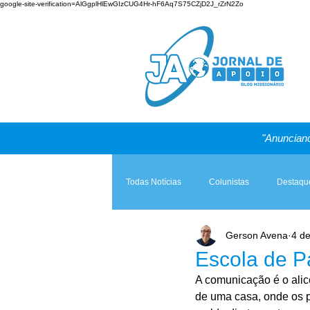
google-site-verification=AlGgplHlEwGIzCUG4Hr-hF6Aq7S75CZjD2J_rZrN2Zo
"Anunciand
Todas Notícias
Colunistas
Destaqu
Gerson Avena
4 d
Teologia & Prática
A Igreja e a Lei
Escola de P
A comunicação é o alic
de uma casa, onde os p