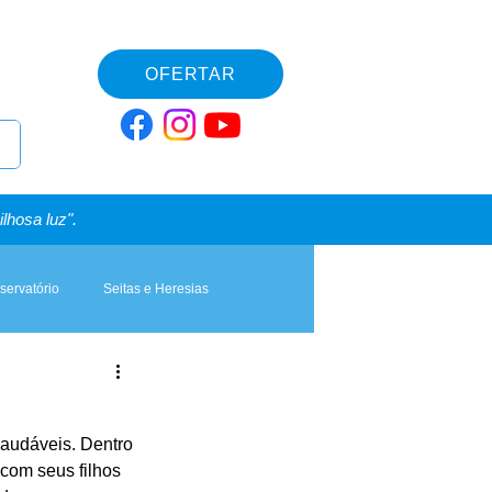
OFERTAR
lhosa luz".
servatório
Seitas e Heresias
saudáveis. Dentro 
com seus filhos 