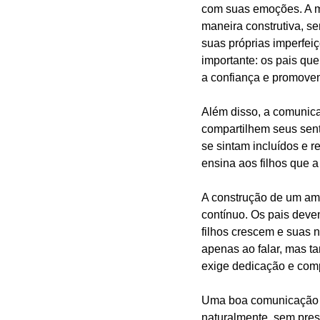
com suas emoções. A ma
maneira construtiva, se
suas próprias imperfe
importante: os pais qu
a confiança e promovem
Além disso, a comunica
compartilhem seus sent
se sintam incluídos e 
ensina aos filhos que 
A construção de um amb
contínuo. Os pais deve
filhos crescem e suas 
apenas ao falar, mas 
exige dedicação e com
Uma boa comunicação t
naturalmente, sem pres