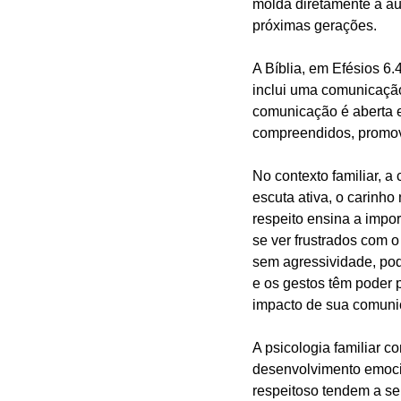
molda diretamente a au
próximas gerações.
A Bíblia, em Efésios 6.4
inclui uma comunicação
comunicação é aberta e 
compreendidos, promove
No contexto familiar, 
escuta ativa, o carinho
respeito ensina a impo
se ver frustrados com 
sem agressividade, pode
e os gestos têm poder p
impacto de sua comuni
A psicologia familiar c
desenvolvimento emoci
respeitoso tendem a ser