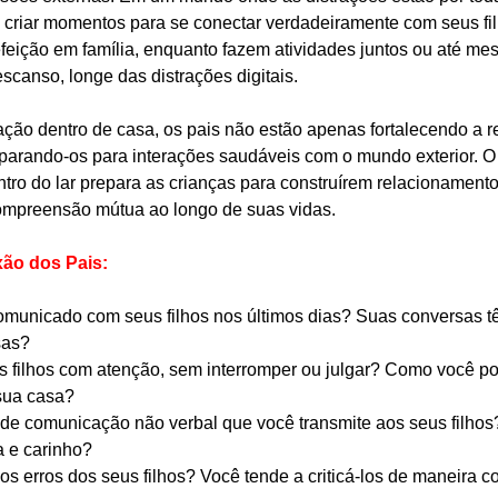
 criar momentos para se conectar verdadeiramente com seus fil
refeição em família, enquanto fazem atividades juntos ou até m
canso, longe das distrações digitais.
ação dentro de casa, os pais não estão apenas fortalecendo a 
parando-os para interações saudáveis com o mundo exterior. O
tro do lar prepara as crianças para construírem relacionament
compreensão mútua ao longo de suas vidas.
xão dos Pais:
municado com seus filhos nos últimos dias? Suas conversas t
sas?
s filhos com atenção, sem interromper ou julgar? Como você po
 sua casa?
 de comunicação não verbal que você transmite aos seus filhos
 e carinho?
s erros dos seus filhos? Você tende a criticá-los de maneira co