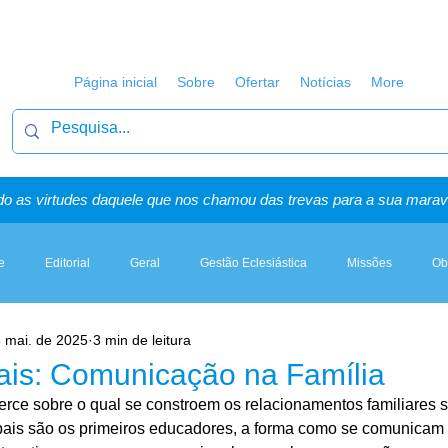
Página inicial
Sobre
Ofertar
Notícias
More
o as virtudes daquele que nos chamou das trevas para a sua maravi
e
Editorial
Geral
Gestão Eclesiástica
Missões
Ob
e mai. de 2025
3 min de leitura
Artigos, Sermões & Esboços
ais: Comunicação na Família
erce sobre o qual se constroem os relacionamentos familiares 
ais são os primeiros educadores, a forma como se comunicam 