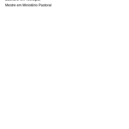
Mestre em Ministério Pastoral 
Mestre em Letras – Estudos Judaicos (USP)
#articulistas
Ver tudo
Posts recentes