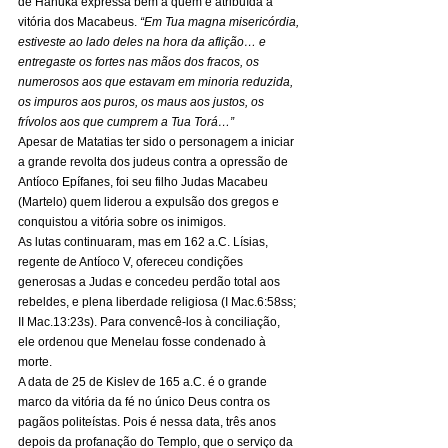
de Hanuká expressa bem a quem é atribuída a 
vitória dos Macabeus. 
“Em Tua magna misericórdia, 
estiveste ao lado deles na hora da aflição… e 
entregaste os fortes nas mãos dos fracos, os 
numerosos aos que estavam em minoria reduzida, 
os impuros aos puros, os maus aos justos, os 
frívolos aos que cumprem a Tua Torá…”
Apesar de Matatias ter sido o personagem a iniciar 
a grande revolta dos judeus contra a opressão de 
Antíoco Epífanes, foi seu filho Judas Macabeu 
(Martelo) quem liderou a expulsão dos gregos e 
conquistou a vitória sobre os inimigos. 
As lutas continuaram, mas em 162 a.C. Lísias, 
regente de Antíoco V, ofereceu condições 
generosas a Judas e concedeu perdão total aos 
rebeldes, e plena liberdade religiosa (I Mac.6:58ss; 
II Mac.13:23s). Para convencê-los à conciliação, 
ele ordenou que Menelau fosse condenado à 
morte. 
A data de 25 de Kislev de 165 a.C. é o grande 
marco da vitória da fé no único Deus contra os 
pagãos politeístas. Pois é nessa data, três anos 
depois da profanação do Templo, que o serviço da 