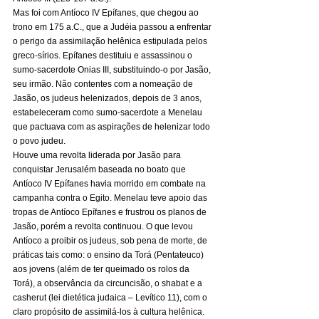
Mas foi com Antíoco IV Epífanes, que chegou ao 
trono em 175 a.C., que a Judéia passou a enfrentar 
o perigo da assimilação helênica estipulada pelos 
greco-sírios. Epífanes destituiu e assassinou o 
sumo-sacerdote Onias III, substituindo-o por Jasão, 
seu irmão. Não contentes com a nomeação de 
Jasão, os judeus helenizados, depois de 3 anos, 
estabeleceram como sumo-sacerdote a Menelau 
que pactuava com as aspirações de helenizar todo 
o povo judeu. 
Houve uma revolta liderada por Jasão para 
conquistar Jerusalém baseada no boato que 
Antíoco IV Epífanes havia morrido em combate na 
campanha contra o Egito. Menelau teve apoio das 
tropas de Antíoco Epífanes e frustrou os planos de 
Jasão, porém a revolta continuou. O que levou 
Antíoco a proibir os judeus, sob pena de morte, de 
práticas tais como: o ensino da Torá (Pentateuco) 
aos jovens (além de ter queimado os rolos da 
Torá), a observância da circuncisão, o shabat e a 
casherut (lei dietética judaica – Levítico 11), com o 
claro propósito de assimilá-los à cultura helênica. 