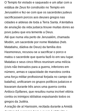
O Templo foi violado e saqueado e um altar com a 
estátua de Zeus foi construído no Templo em 
Jerusalém e fez-se com que os sacerdotes judeus 
sacrificassem porcos aos deuses gregos nas 
cidades e aldeias de toda a Terra Santa. A tentativa 
de anulação da vida judaica trouxe muitas dores ao 
povo judeu que era temente a Deus. 
Até que numa vila perto de Jerusalém, chamada 
Modiin, um sacerdote por nome Matatias (heb. 
Matatiahu, dádiva de Deus) da família dos 
Hasmoneus, recusou-se a sacrificar o porco e 
matou o sacerdote que queria fazê-lo em seu lugar. 
Matatias e seus cinco filhos reuniram uma milícia 
(civis não treinados para a guerra, inferiores em 
número, armas e capacidade de manobra contra 
uma força militar profissional forjada no campo de 
batalha), unificaram os grupos políticos judaicos e 
travaram durante três anos uma guerra contra 
Antíoco Epífanes, que resultou numa incrível vitória 
contra os inimigos idólatras expulsando todos os 
gregos da Judéia. 
A oração de al Hanissim, recitada durante a Amidá 