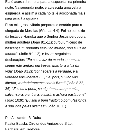
Ela é acesa da direita para a esquerda, na primeira 
noite. Na segunda noite, é acrescida uma vela à 
esquerda, e assim a cada noite, é adicionada mais 
uma vela à esquerda. 
Essa milagrosa vitória preparou o cenário para a 
chegada do Messias (Gálatas 4:4). Foi no contexto 
da festa de Hanuká que o Senhor Jesus perdoou a 
mulher adúltera (João 8:1-11); curou um cego de 
nascença: “
Enquanto estou no mundo, sou a luz do 
mundo
”, (João 9:1-12); e fez as seguintes 
declarações: “
Eu sou a luz do mundo; quem me 
segue não andará em trevas, mas terá a luz da 
vida
” (João 8:12); “
conhecereis a verdade, e a 
verdade vos libertará (…) Se, pois, o Filho vos 
libertar, verdadeiramente sereis livres
” (João 8:32, 
36); “
Eu sou a porta; se alguém entrar por mim, 
salvar-se-á, e entrará, e sairá, e achará pastagens
” 
(João 10:9); “
Eu sou o bom Pastor; o bom Pastor dá 
a sua vida pelas ovelhas
” (João 10:11). 
_______________________________ 
Por Alexandre B. Dutra 
Pastor Batista, Diretor dos Amigos de Sião, 
Bacharel em Teologia, 