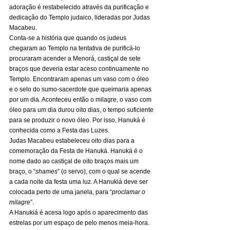
adoração é restabelecido através da purificação e 
dedicação do Templo judaico, lideradas por Judas 
Macabeu. 
Conta-se a história que quando os judeus 
chegaram ao Templo na tentativa de purificá-lo 
procuraram acender a Menorá, castiçal de sete 
braços que deveria estar aceso continuamente no 
Templo. Encontraram apenas um vaso com o óleo 
e o selo do sumo-sacerdote que queimaria apenas 
por um dia. Aconteceu então o milagre, o vaso com 
óleo para um dia durou oito dias, o tempo suficiente 
para se produzir o novo óleo. Por isso, Hanuká é 
conhecida como a Festa das Luzes. 
Judas Macabeu estabeleceu oito dias para a 
comemoração da Festa de Hanuká. Hanuká é o 
nome dado ao castiçal de oito braços mais um 
braço, o “
shames
” (o servo), com o qual se acende 
a cada noite da festa uma luz. A Hanukiá deve ser 
colocada perto de uma janela, para “
proclamar o 
milagre
”. 
A Hanukiá é acesa logo após o aparecimento das 
estrelas por um espaço de pelo menos meia-hora. 