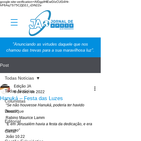
google-site-verification=AlGgplHlEwGIzCUG4Hr-
hF6Aq7S75CZjD2J_rZrN2Zo
"Anunciando as virtudes daquele que nos
chamou das trevas para a sua maravilhosa luz".
Post
Todas Notícias
Edição JA
Todas Notícias
6 de dez. de 2022
Hanuká – Festa das Luzes
Colunistas
“Se não houvesse Hanuká, poderia ter havido 
Destaque
Natal?”
Rabino Maurice Lamm 
Editorial
“E em Jerusalém havia a festa da dedicação, e era 
inverno”
Geral
João 10.22 