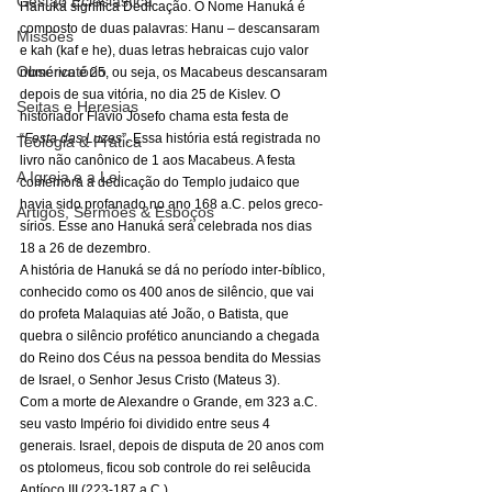
Gestão Eclesiástica
Hanuká significa Dedicação. O Nome Hanuká é 
composto de duas palavras: Hanu – descansaram 
Missões
e kah (kaf e he), duas letras hebraicas cujo valor 
Observatório
numérico é 25, ou seja, os Macabeus descansaram 
depois de sua vitória, no dia 25 de Kislev. O 
Seitas e Heresias
historiador Flávio Josefo chama esta festa de 
“
Festa das Luzes
”. Essa história está registrada no 
Teologia & Prática
livro não canônico de 1 aos Macabeus. A festa 
A Igreja e a Lei
comemora a dedicação do Templo judaico que 
havia sido profanado no ano 168 a.C. pelos greco-
Artigos, Sermões & Esboços
sírios. Esse ano Hanuká será celebrada nos dias 
18 a 26 de dezembro. 
A história de Hanuká se dá no período inter-bíblico, 
conhecido como os 400 anos de silêncio, que vai 
do profeta Malaquias até João, o Batista, que 
quebra o silêncio profético anunciando a chegada 
do Reino dos Céus na pessoa bendita do Messias 
de Israel, o Senhor Jesus Cristo (Mateus 3). 
Com a morte de Alexandre o Grande, em 323 a.C. 
seu vasto Império foi dividido entre seus 4 
generais. Israel, depois de disputa de 20 anos com 
os ptolomeus, ficou sob controle do rei selêucida 
Antíoco III (223-187 a.C.). 