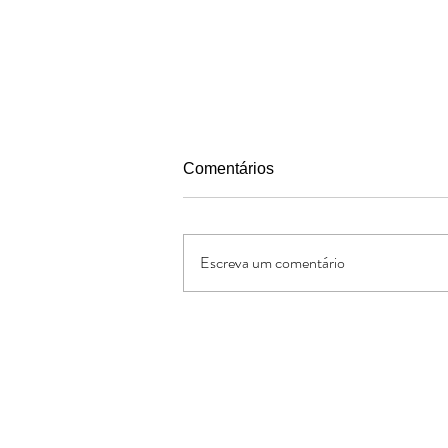
Comentários
Escreva um comentário
IX Jogos JBBL 2026 em São
Vicente, Baixada Santista
Oferte:
O Jornal de Apoio é um ministério sem
lucrativos. As ofertas e doações serve