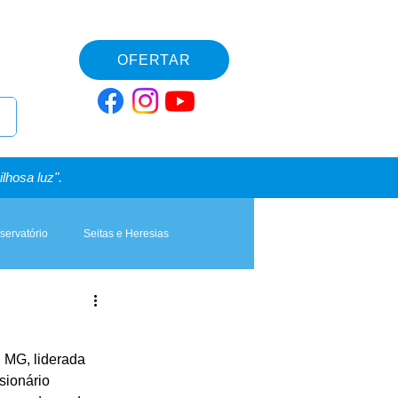
OFERTAR
lhosa luz".
servatório
Seitas e Heresias
 MG, liderada 
sionário 