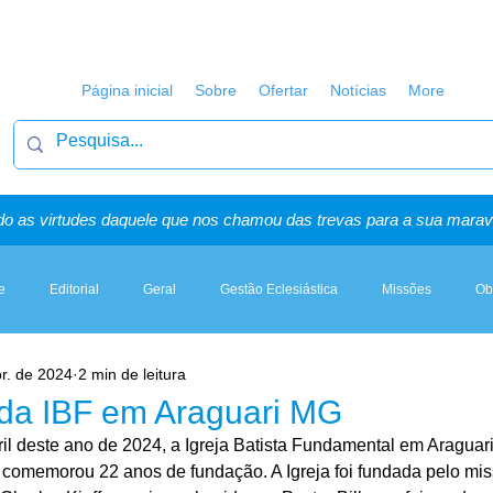
Página inicial
Sobre
Ofertar
Notícias
More
o as virtudes daquele que nos chamou das trevas para a sua maravi
e
Editorial
Geral
Gestão Eclesiástica
Missões
Ob
r. de 2024
2 min de leitura
Artigos, Sermões & Esboços
da IBF em Araguari MG
il deste ano de 2024, a Igreja Batista Fundamental em Araguari
, comemorou 22 anos de fundação. A Igreja foi fundada pelo mis