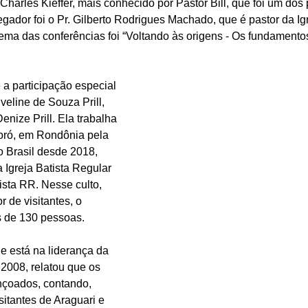
Charles Kieffer, mais conhecido por Pastor Bill, que foi um dos
egador foi o Pr. Gilberto Rodrigues Machado, que é pastor da Igr
tema das conferências foi “Voltando às origens - Os fundamento
 a participação especial 
veline de Souza Prill, 
nize Prill. Ela trabalha 
oró, em Rondônia pela 
 Brasil desde 2018, 
 Igreja Batista Regular 
sta RR. Nesse culto, 
 de visitantes, o 
s de 130 pessoas.
e está na liderança da 
2008, relatou que os 
nçoados, contando, 
sitantes de Araguari e 