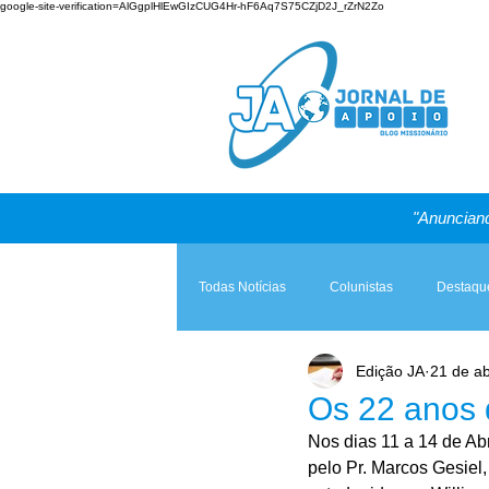
google-site-verification=AlGgplHlEwGIzCUG4Hr-hF6Aq7S75CZjD2J_rZrN2Zo
"Anunciand
Todas Notícias
Colunistas
Destaqu
Edição JA
21 de ab
Teologia & Prática
A Igreja e a Lei
Os 22 anos 
Nos dias 11 a 14 de Abr
pelo Pr. Marcos Gesiel